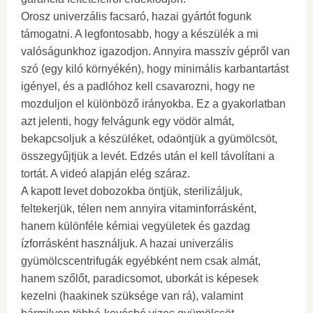
Orosz univerzális facsaró, hazai gyártót fogunk
támogatni. A legfontosabb, hogy a készülék a mi
valóságunkhoz igazodjon. Annyira masszív gépről van
szó (egy kiló környékén), hogy minimális karbantartást
igényel, és a padlóhoz kell csavarozni, hogy ne
mozduljon el különböző irányokba. Ez a gyakorlatban
azt jelenti, hogy felvágunk egy vödör almát,
bekapcsoljuk a készüléket, odaöntjük a gyümölcsöt,
összegyűjtjük a levét. Edzés után el kell távolítani a
tortát. A videó alapján elég száraz.
A kapott levet dobozokba öntjük, sterilizáljuk,
feltekerjük, télen nem annyira vitaminforrásként,
hanem különféle kémiai vegyületek és gazdag
ízforrásként használjuk. A hazai univerzális
gyümölcscentrifugák egyébként nem csak almát,
hanem szőlőt, paradicsomot, uborkát is képesek
kezelni (haakinek szüksége van rá), valamint