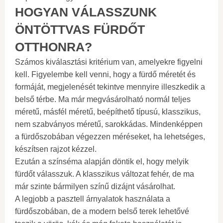
HOGYAN VÁLASSZUNK
ÖNTÖTTVAS FÜRDŐT
OTTHONRA?
Számos kiválasztási kritérium van, amelyekre figyelni
kell. Figyelembe kell venni, hogy a fürdő méretét és
formáját, megjelenését tekintve mennyire illeszkedik a
belső térbe. Ma már megvásárolható normál teljes
méretű, másfél méretű, beépíthető típusú, klasszikus,
nem szabványos méretű, sarokkádas. Mindenképpen
a fürdőszobában végezzen méréseket, ha lehetséges,
készítsen rajzot kézzel.
Ezután a színséma alapján döntik el, hogy melyik
fürdőt válasszuk. A klasszikus változat fehér, de ma
már szinte bármilyen színű dizájnt vásárolhat.
A legjobb a pasztell árnyalatok használata a
fürdőszobában, de a modern belső terek lehetővé