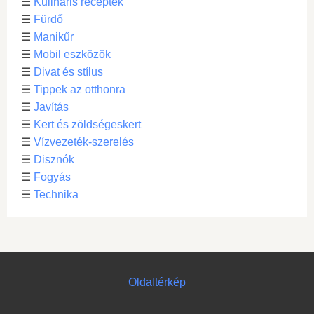
☰
Kulináris receptek
☰
Fürdő
☰
Manikűr
☰
Mobil eszközök
☰
Divat és stílus
☰
Tippek az otthonra
☰
Javítás
☰
Kert és zöldségeskert
☰
Vízvezeték-szerelés
☰
Disznók
☰
Fogyás
☰
Technika
Oldaltérkép