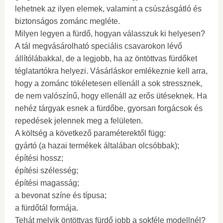
lehetnek az ilyen elemek, valamint a csúszásgátló és
biztonságos zománc megléte.
Milyen legyen a fürdő, hogyan válasszuk ki helyesen?
A tál megvásárolható speciális csavarokon lévő
állítólábakkal, de a legjobb, ha az öntöttvas fürdőket
téglatartókra helyezi. Vásárláskor emlékeznie kell arra,
hogy a zománc tökéletesen ellenáll a sok stressznek,
de nem valószínű, hogy ellenáll az erős ütéseknek. Ha
nehéz tárgyak esnek a fürdőbe, gyorsan forgácsok és
repedések jelennek meg a felületen.
A költség a következő paraméterektől függ:
gyártó (a hazai termékek általában olcsóbbak);
építési hossz;
építési szélesség;
építési magasság;
a bevonat színe és típusa;
a fürdőtál formája.
Tehát melyik öntöttvas fürdő jobb a sokféle modellnél?