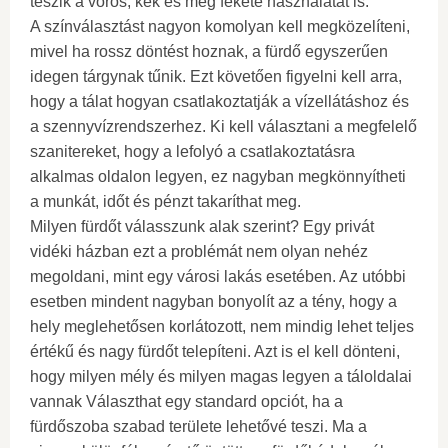
teszik a vörös, kék és még fekete használatát is.
A színválasztást nagyon komolyan kell megközelíteni,
mivel ha rossz döntést hoznak, a fürdő egyszerűen
idegen tárgynak tűnik. Ezt követően figyelni kell arra,
hogy a tálat hogyan csatlakoztatják a vízellátáshoz és
a szennyvízrendszerhez. Ki kell választani a megfelelő
szanitereket, hogy a lefolyó a csatlakoztatásra
alkalmas oldalon legyen, ez nagyban megkönnyítheti
a munkát, időt és pénzt takaríthat meg.
Milyen fürdőt válasszunk alak szerint? Egy privát
vidéki házban ezt a problémát nem olyan nehéz
megoldani, mint egy városi lakás esetében. Az utóbbi
esetben mindent nagyban bonyolít az a tény, hogy a
hely meglehetősen korlátozott, nem mindig lehet teljes
értékű és nagy fürdőt telepíteni. Azt is el kell dönteni,
hogy milyen mély és milyen magas legyen a táloldalai
vannak Választhat egy standard opciót, ha a
fürdőszoba szabad területe lehetővé teszi. Ma a