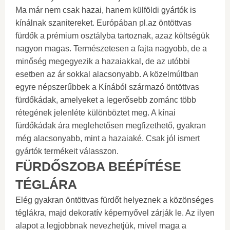
Ma már nem csak hazai, hanem külföldi gyártók is
kínálnak szanitereket. Európában pl.az öntöttvas
fürdők a prémium osztályba tartoznak, azaz költségük
nagyon magas. Természetesen a fajta nagyobb, de a
minőség megegyezik a hazaiakkal, de az utóbbi
esetben az ár sokkal alacsonyabb. A közelmúltban
egyre népszerűbbek a Kínából származó öntöttvas
fürdőkádak, amelyeket a legerősebb zománc több
rétegének jelenléte különböztet meg. A kínai
fürdőkádak ára meglehetősen megfizethető, gyakran
még alacsonyabb, mint a hazaiaké. Csak jól ismert
gyártók termékeit válasszon.
FÜRDŐSZOBA BEÉPÍTÉSE
TÉGLÁRA
Elég gyakran öntöttvas fürdőt helyeznek a közönséges
téglákra, majd dekoratív képernyővel zárják le. Az ilyen
alapot a legjobbnak nevezhetjük, mivel maga a