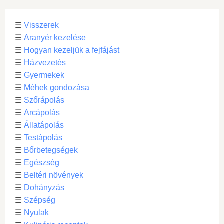
☰
Visszerek
☰
Aranyér kezelése
☰
Hogyan kezeljük a fejfájást
☰
Házvezetés
☰
Gyermekek
☰
Méhek gondozása
☰
Szőrápolás
☰
Arcápolás
☰
Állatápolás
☰
Testápolás
☰
Bőrbetegségek
☰
Egészség
☰
Beltéri növények
☰
Dohányzás
☰
Szépség
☰
Nyulak