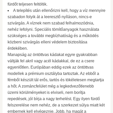
fürdőt teljesen feltöltik.
A telepítés után ellenőrizni kell, hogy a víz mennyire
szabadon folyik át a leeresztő nyíláson, nincs-e
szivárgás. A víznek nem szabad felhalmozódnia,
nehéz lefolyni. Speciális tömítőanyagok használata
szükséges a további megbízhatóság és a működés
közbeni szivárgás elleni védelem biztosítása
érdekében.
Manapság az öntöttvas kádakat egyre gyakrabban
váltják fel akril vagy acél kádakkal, de ez a csere
egyenlőtlen. Európában eddig ezek az öntöttvas
modellek a prémium osztályba tartoztak. Az ebből a
fémből készült tál erős, tartós és tökéletesen megtartja
a hőt. A zománcfelület még a legkedvezőtlenebb
üzemi körülményeket is elviseli, nem borítja
repedések, jól bírja a nagy terhelést. Egy ilyen fürdő
felszerelése nem nehéz, de a szerkezet súlya miatt két
embernek kell elvégeznie. Jobb, ha magát a