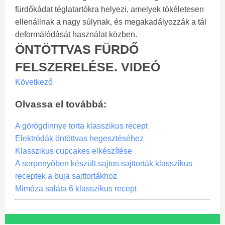
fürdőkádat téglatartókra helyezi, amelyek tökéletesen
ellenállnak a nagy súlynak, és megakadályozzák a tál
deformálódását használat közben.
ÖNTÖTTVAS FÜRDŐ
FELSZERELÉSE. VIDEÓ
Következő
Olvassa el továbbá:
A görögdinnye torta klasszikus recept
Elektródák öntöttvas hegesztéséhez
Klasszikus cupcakes elkészítése
A serpenyőben készült sajtos sajttorták klasszikus
receptek a buja sajttortákhoz
Mimóza saláta 6 klasszikus recept