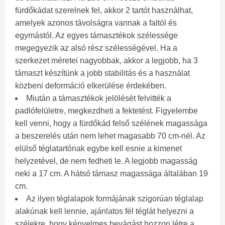
fürdőkádat szerelnek fel, akkor 2 tartót használhat,
amelyek azonos távolságra vannak a faltól és
egymástól. Az egyes támasztékok szélessége
megegyezik az alsó rész szélességével. Ha a
szerkezet méretei nagyobbak, akkor a legjobb, ha 3
támaszt készítünk a jobb stabilitás és a használat
közbeni deformáció elkerülése érdekében.
Miután a támasztékok jelölését felvitték a
padlófelületre, megkezdheti a fektetést. Figyelembe
kell venni, hogy a fürdőkád felső szélének magassága
a beszerelés után nem lehet magasabb 70 cm-nél. Az
elülső téglatartónak egybe kell esnie a kimenet
helyzetével, de nem fedheti le. A legjobb magasság
neki a 17 cm. A hátsó támasz magassága általában 19
cm.
Az ilyen téglalapok formájának szigorúan téglalap
alakúnak kell lennie, ajánlatos fél téglát helyezni a
szélekre, hogy kényelmes bevágást hozzon létre a