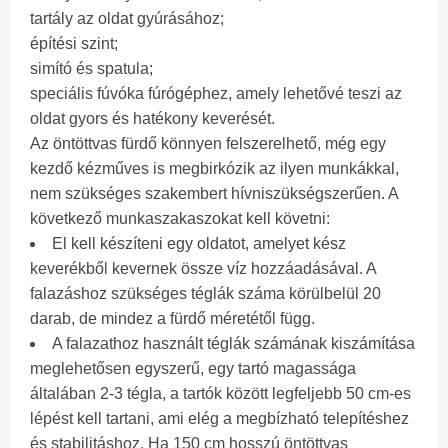
tartály az oldat gyúrásához;
építési szint;
simító és spatula;
speciális fúvóka fúrógéphez, amely lehetővé teszi az
oldat gyors és hatékony keverését.
Az öntöttvas fürdő könnyen felszerelhető, még egy
kezdő kézműves is megbirkózik az ilyen munkákkal,
nem szükséges szakembert hívniszükségszerűen. A
következő munkaszakaszokat kell követni:
El kell készíteni egy oldatot, amelyet kész
keverékből kevernek össze víz hozzáadásával. A
falazáshoz szükséges téglák száma körülbelül 20
darab, de mindez a fürdő méretétől függ.
A falazathoz használt téglák számának kiszámítása
meglehetősen egyszerű, egy tartó magassága
általában 2-3 tégla, a tartók között legfeljebb 50 cm-es
lépést kell tartani, ami elég a megbízható telepítéshez
és stabilitáshoz. Ha 150 cm hosszú öntöttvas