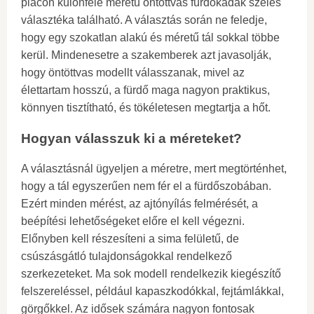
piacon különféle méretű öntöttvas fürdőkádak széles
választéka található. A választás során ne feledje,
hogy egy szokatlan alakú és méretű tál sokkal többe
kerül. Mindenesetre a szakemberek azt javasolják,
hogy öntöttvas modellt válasszanak, mivel az
élettartam hosszú, a fürdő maga nagyon praktikus,
könnyen tisztítható, és tökéletesen megtartja a hőt.
Hogyan válasszuk ki a méreteket?
A választásnál ügyeljen a méretre, mert megtörténhet,
hogy a tál egyszerűen nem fér el a fürdőszobában.
Ezért minden mérést, az ajtónyílás felmérését, a
beépítési lehetőségeket előre el kell végezni.
Előnyben kell részesíteni a sima felületű, de
csúszásgátló tulajdonságokkal rendelkező
szerkezeteket. Ma sok modell rendelkezik kiegészítő
felszereléssel, például kapaszkodókkal, fejtámlákkal,
görgőkkel. Az idősek számára nagyon fontosak