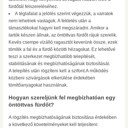
fürdőtál felszereléséhez.
A téglafalat a jelölés szerint végezzük, a varratok
nem lehetnek vastagok. A fektetés után a
támasztékokat hagyni kell megszáradni. Amikor a
tartók készen állnak, az öntöttvas fürdőt rájuk szerelik.
Kevés csempe vízálló ragasztót keverünk össze, ezek
tömítik a fal és a fürdő közötti hézagokat. Ez lehetővé
teszi a szerkezet megbízhatóbb telepítését,
stabilitásának és megbízhatóságának biztosítását.
A telepítés után rögzíteni kell a szifont.A működés
közbeni szivárgások elkerülése érdekében
tömítőanyagokat használnak.
Hogyan szereljünk fel megbízhatóan egy
öntöttvas fürdőt?
A rögzítés megbízhatóságának biztosítása érdekében
a következő követelményeket kell teljesíteni: