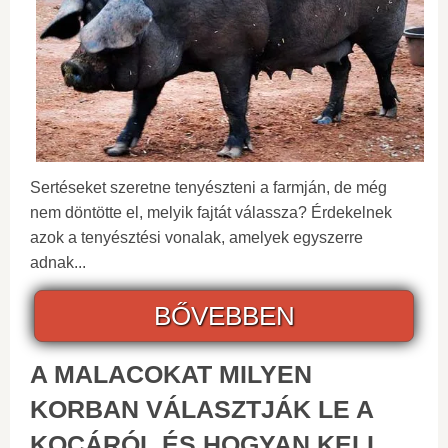
Sertéseket szeretne tenyészteni a farmján, de még
nem döntötte el, melyik fajtát válassza? Érdekelnek
azok a tenyésztési vonalak, amelyek egyszerre
adnak...
BŐVEBBEN
A MALACOKAT MILYEN
KORBAN VÁLASZTJÁK LE A
KOCÁRÓL ÉS HOGYAN KELL