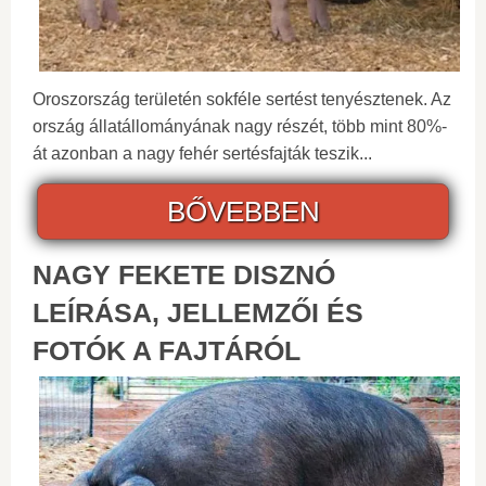
Oroszország területén sokféle sertést tenyésztenek. Az
ország állatállományának nagy részét, több mint 80%-
át azonban a nagy fehér sertésfajták teszik...
BŐVEBBEN
NAGY FEKETE DISZNÓ
LEÍRÁSA, JELLEMZŐI ÉS
FOTÓK A FAJTÁRÓL