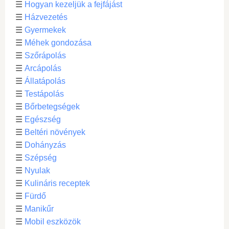
☰
Hogyan kezeljük a fejfájást
☰
Házvezetés
☰
Gyermekek
☰
Méhek gondozása
☰
Szőrápolás
☰
Arcápolás
☰
Állatápolás
☰
Testápolás
☰
Bőrbetegségek
☰
Egészség
☰
Beltéri növények
☰
Dohányzás
☰
Szépség
☰
Nyulak
☰
Kulináris receptek
☰
Fürdő
☰
Manikűr
☰
Mobil eszközök