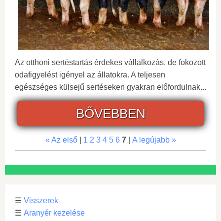
Az otthoni sertéstartás érdekes vállalkozás, de fokozott
odafigyelést igényel az állatokra. A teljesen
egészséges külsejű sertéseken gyakran előfordulnak...
BŐVEBBEN
« Az első
|
1
2
3
4
5
6
7
|
A legújabb »
☰
Visszerek
☰
Aranyér kezelése