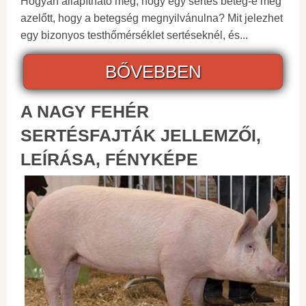
Hogyan állapítható meg, hogy egy sertés beteg-e még
azelőtt, hogy a betegség megnyilvánulna? Mit jelezhet
egy bizonyos testhőmérséklet sertéseknél, és...
BŐVEBBEN
A NAGY FEHÉR
SERTÉSFAJTÁK JELLEMZŐI,
LEÍRÁSA, FÉNYKÉPE