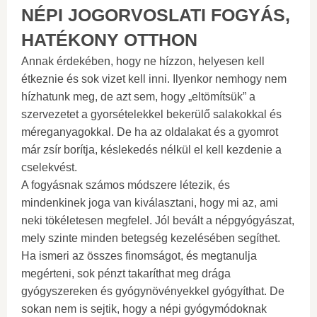
NÉPI JOGORVOSLATI FOGYÁS,
HATÉKONY OTTHON
Annak érdekében, hogy ne hízzon, helyesen kell
étkeznie és sok vizet kell inni. Ilyenkor nemhogy nem
hízhatunk meg, de azt sem, hogy „eltömítsük” a
szervezetet a gyorsételekkel bekerülő salakokkal és
méreganyagokkal. De ha az oldalakat és a gyomrot
már zsír borítja, késlekedés nélkül el kell kezdenie a
cselekvést.
A fogyásnak számos módszere létezik, és
mindenkinek joga van kiválasztani, hogy mi az, ami
neki tökéletesen megfelel. Jól bevált a népgyógyászat,
mely szinte minden betegség kezelésében segíthet.
Ha ismeri az összes finomságot, és megtanulja
megérteni, sok pénzt takaríthat meg drága
gyógyszereken és gyógynövényekkel gyógyíthat. De
sokan nem is sejtik, hogy a népi gyógymódoknak