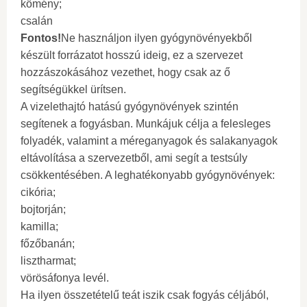
kömény;
csalán
Fontos!
Ne használjon ilyen gyógynövényekből
készült forrázatot hosszú ideig, ez a szervezet
hozzászokásához vezethet, hogy csak az ő
segítségükkel ürítsen.
A vizelethajtó hatású gyógynövények szintén
segítenek a fogyásban. Munkájuk célja a felesleges
folyadék, valamint a méreganyagok és salakanyagok
eltávolítása a szervezetből, ami segít a testsúly
csökkentésében. A leghatékonyabb gyógynövények:
cikória;
bojtorján;
kamilla;
főzőbanán;
lisztharmat;
vörösáfonya levél.
Ha ilyen összetételű teát iszik csak fogyás céljából,