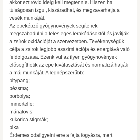
akkor ezt rövid ideig kell megtennie. Hiszen ha
túlságosan izgul, kiszáradhat, és megzavarhatja a
vesék munkáját.
Az epeképző gyógynövények segítenek
megszabadulni a felesleges lerakódásoktól és javítják
a zsírok oxidációját a szervezetben. Tevékenységük
célja a zsírok legjobb asszimilációja és energiává való
feldolgozása. Ezenkívül az ilyen gyógynövények
elősegíthetik az epe kiválasztását és normalizálhatják
a máj munkáját. A legnépszerűbb:
pitypang;
pézsma;
borbolya;
immortelle;
máriatövis;
kukorica stigmák;
bika
Érdemes odafigyelni erre a fajta fogyásra, mert