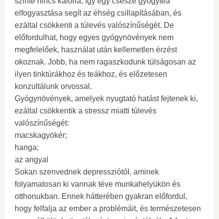
szinte nincs kalória, így egy csésze gyógytea
elfogyasztása segít az éhség csillapításában, és
ezáltal csökkenti a túlevés valószínűségét. De
előfordulhat, hogy egyes gyógynövények nem
megfelelőek, használat után kellemetlen érzést
okoznak. Jobb, ha nem ragaszkodunk túlságosan az
ilyen tinktúrákhoz és teákhoz, és előzetesen
konzultálunk orvossal.
Gyógynövények, amelyek nyugtató hatást fejtenek ki,
ezáltal csökkentik a stressz miatti túlevés
valószínűségét:
macskagyökér;
hanga;
az angyal
Sokan szenvednek depressziótól, aminek
folyamatosan ki vannak téve munkahelyükön és
otthonukban. Ennek hátterében gyakran előfordul,
hogy felfalja az ember a problémáit, és természetesen