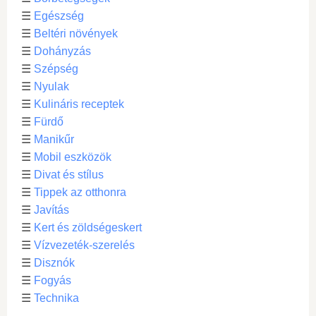
☰
Egészség
☰
Beltéri növények
☰
Dohányzás
☰
Szépség
☰
Nyulak
☰
Kulináris receptek
☰
Fürdő
☰
Manikűr
☰
Mobil eszközök
☰
Divat és stílus
☰
Tippek az otthonra
☰
Javítás
☰
Kert és zöldségeskert
☰
Vízvezeték-szerelés
☰
Disznók
☰
Fogyás
☰
Technika