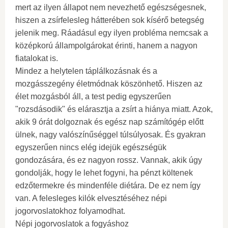
mert az ilyen állapot nem nevezhető egészségesnek,
hiszen a zsírfelesleg hátterében sok kísérő betegség
jelenik meg. Ráadásul egy ilyen probléma nemcsak a
középkorú állampolgárokat érinti, hanem a nagyon
fiatalokat is.
Mindez a helytelen táplálkozásnak és a
mozgásszegény életmódnak köszönhető. Hiszen az
élet mozgásból áll, a test pedig egyszerűen
"rozsdásodik" és elárasztja a zsírt a hiánya miatt. Azok,
akik 9 órát dolgoznak és egész nap számítógép előtt
ülnek, nagy valószínűséggel túlsúlyosak. És gyakran
egyszerűen nincs elég idejük egészségük
gondozására, és ez nagyon rossz. Vannak, akik úgy
gondolják, hogy le lehet fogyni, ha pénzt költenek
edzőtermekre és mindenféle diétára. De ez nem így
van. A felesleges kilók elvesztéséhez népi
jogorvoslatokhoz folyamodhat.
Népi jogorvoslatok a fogyáshoz