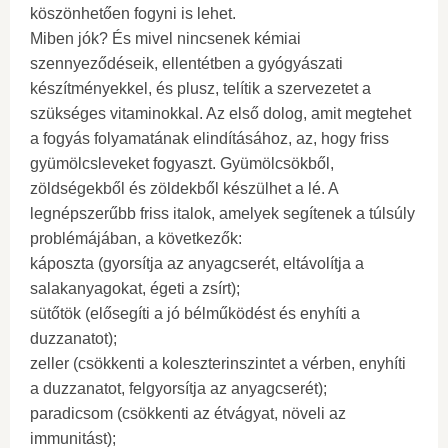
köszönhetően fogyni is lehet.
Miben jók? És mivel nincsenek kémiai
szennyeződéseik, ellentétben a gyógyászati ​​
készítményekkel, és plusz, telítik a szervezetet a
szükséges vitaminokkal. Az első dolog, amit megtehet
a fogyás folyamatának elindításához, az, hogy friss
gyümölcsleveket fogyaszt. Gyümölcsökből,
zöldségekből és zöldekből készülhet a lé. A
legnépszerűbb friss italok, amelyek segítenek a túlsúly
problémájában, a következők:
káposzta (gyorsítja az anyagcserét, eltávolítja a
salakanyagokat, égeti a zsírt);
sütőtök (elősegíti a jó bélműködést és enyhíti a
duzzanatot);
zeller (csökkenti a koleszterinszintet a vérben, enyhíti
a duzzanatot, felgyorsítja az anyagcserét);
paradicsom (csökkenti az étvágyat, növeli az
immunitást);