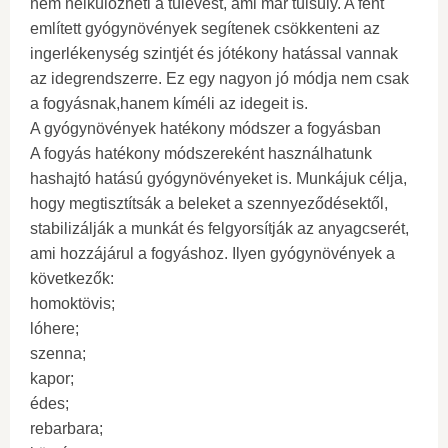
nem nélkülözheti a túlevést, ami már túlsúly. A fent
említett gyógynövények segítenek csökkenteni az
ingerlékenység szintjét és jótékony hatással vannak
az idegrendszerre. Ez egy nagyon jó módja nem csak
a fogyásnak,hanem kíméli az idegeit is.
A gyógynövények hatékony módszer a fogyásban
A fogyás hatékony módszereként használhatunk
hashajtó hatású gyógynövényeket is. Munkájuk célja,
hogy megtisztítsák a beleket a szennyeződésektől,
stabilizálják a munkát és felgyorsítják az anyagcserét,
ami hozzájárul a fogyáshoz. Ilyen gyógynövények a
következők:
homoktövis;
lóhere;
szenna;
kapor;
édes;
rebarbara;