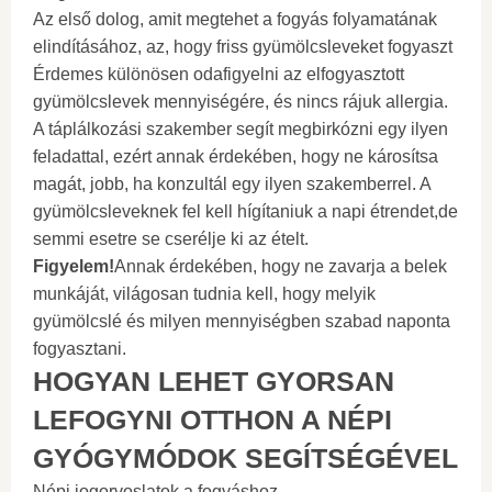
Az első dolog, amit megtehet a fogyás folyamatának
elindításához, az, hogy friss gyümölcsleveket fogyaszt
Érdemes különösen odafigyelni az elfogyasztott
gyümölcslevek mennyiségére, és nincs rájuk allergia.
A táplálkozási szakember segít megbirkózni egy ilyen
feladattal, ezért annak érdekében, hogy ne károsítsa
magát, jobb, ha konzultál egy ilyen szakemberrel. A
gyümölcsleveknek fel kell hígítaniuk a napi étrendet,de
semmi esetre se cserélje ki az ételt.
Figyelem!
Annak érdekében, hogy ne zavarja a belek
munkáját, világosan tudnia kell, hogy melyik
gyümölcslé és milyen mennyiségben szabad naponta
fogyasztani.
HOGYAN LEHET GYORSAN
LEFOGYNI OTTHON A NÉPI
GYÓGYMÓDOK SEGÍTSÉGÉVEL
Népi jogorvoslatok a fogyáshoz