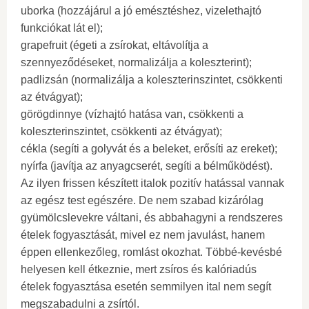
uborka (hozzájárul a jó emésztéshez, vizelethajtó
funkciókat lát el);
grapefruit (égeti a zsírokat, eltávolítja a
szennyeződéseket, normalizálja a koleszterint);
padlizsán (normalizálja a koleszterinszintet, csökkenti
az étvágyat);
görögdinnye (vízhajtó hatása van, csökkenti a
koleszterinszintet, csökkenti az étvágyat);
cékla (segíti a golyvát és a beleket, erősíti az ereket);
nyírfa (javítja az anyagcserét, segíti a bélműködést).
Az ilyen frissen készített italok pozitív hatással vannak
az egész test egészére. De nem szabad kizárólag
gyümölcslevekre váltani, és abbahagyni a rendszeres
ételek fogyasztását, mivel ez nem javulást, hanem
éppen ellenkezőleg, romlást okozhat. Többé-kevésbé
helyesen kell étkeznie, mert zsíros és kalóriadús
ételek fogyasztása esetén semmilyen ital nem segít
megszabadulni a zsírtól.