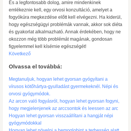
És a legfontosabb dolog, amire mindenkinek
emlékeznie kell, egy orvosi konzultáció, amelyet a
fogyókúra megkezdése előtt kell elvégezni. Ha kiderül,
hogy egészségügyi problémák vannak, akkor sok diéta
és gyakorlat alkalmazható. Annak érdekében, hogy ne
okozzon még több problémát magának, gondosan
figyelemmel kell kísérnie egészségét!
Következő
Olvassa el továbbá:
Megtanuljuk, hogyan lehet gyorsan gyógyítani a
vírusos kötőhártya-gyulladást gyermekeknél. Népi és
orvosi gyógymódok.
Az arcon való fogyásról, hogyan lehet gyorsan fogyni,
hogy megjelenjenek az arccsontok és leessen az arc
Hogyan lehet gyorsan visszaállítani a hangját népi
gyógymódokkal
Hogyan lehet növelni a hemoglobint a terhesség alatt