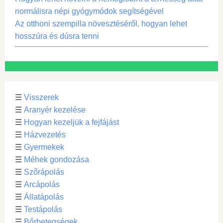
normálisra népi gyógymódok segítségével
Az otthoni szempilla növesztéséről, hogyan lehet
hosszúra és dúsra tenni
☰
Visszerek
☰
Aranyér kezelése
☰
Hogyan kezeljük a fejfájást
☰
Házvezetés
☰
Gyermekek
☰
Méhek gondozása
☰
Szőrápolás
☰
Arcápolás
☰
Állatápolás
☰
Testápolás
☰
Bőrbetegségek