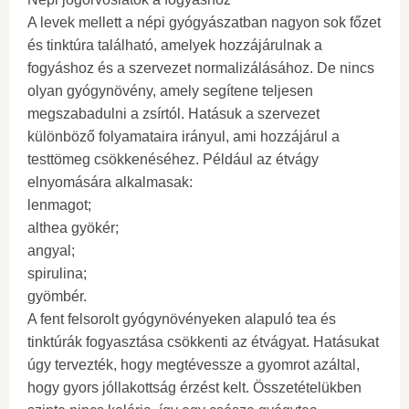
A levek mellett a népi gyógyászatban nagyon sok főzet
és tinktúra található, amelyek hozzájárulnak a
fogyáshoz és a szervezet normalizálásához. De nincs
olyan gyógynövény, amely segítene teljesen
megszabadulni a zsírtól. Hatásuk a szervezet
különböző folyamataira irányul, ami hozzájárul a
testtömeg csökkenéséhez. Például az étvágy
elnyomására alkalmasak:
lenmagot;
althea gyökér;
angyal;
spirulina;
gyömbér.
A fent felsorolt ​​gyógynövényeken alapuló tea és
tinktúrák fogyasztása csökkenti az étvágyat. Hatásukat
úgy tervezték, hogy megtévessze a gyomrot azáltal,
hogy gyors jóllakottság érzést kelt. Összetételükben