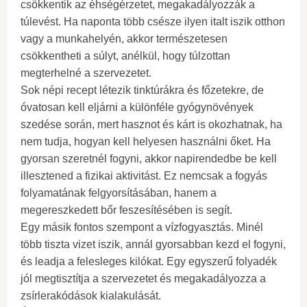
csökkentik az éhségérzetet, megakadályozzák a
túlevést. Ha naponta több csésze ilyen italt iszik otthon
vagy a munkahelyén, akkor természetesen
csökkentheti a súlyt, anélkül, hogy túlzottan
megterhelné a szervezetet.
Sok népi recept létezik tinktúrákra és főzetekre, de
óvatosan kell eljárni a különféle gyógynövények
szedése során, mert hasznot és kárt is okozhatnak, ha
nem tudja, hogyan kell helyesen használni őket. Ha
gyorsan szeretnél fogyni, akkor napirendedbe be kell
illesztened a fizikai aktivitást. Ez nemcsak a fogyás
folyamatának felgyorsításában, hanem a
megereszkedett bőr feszesítésében is segít.
Egy másik fontos szempont a vízfogyasztás. Minél
több tiszta vizet iszik, annál gyorsabban kezd el fogyni,
és leadja a felesleges kilókat. Egy egyszerű folyadék
jól megtisztítja a szervezetet és megakadályozza a
zsírlerakódások kialakulását.