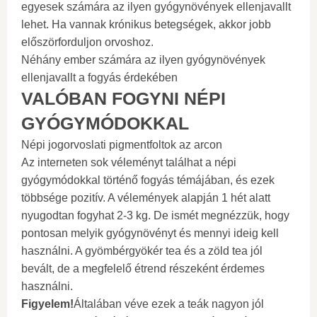
egyesek számára az ilyen gyógynövények ellenjavallt
lehet. Ha vannak krónikus betegségek, akkor jobb
előszörforduljon orvoshoz.
Néhány ember számára az ilyen gyógynövények
ellenjavallt a fogyás érdekében
VALÓBAN FOGYNI NÉPI
GYÓGYMÓDOKKAL
Népi jogorvoslati pigmentfoltok az arcon
Az interneten sok véleményt találhat a népi
gyógymódokkal történő fogyás témájában, és ezek
többsége pozitív. A vélemények alapján 1 hét alatt
nyugodtan fogyhat 2-3 kg. De ismét megnézzük, hogy
pontosan melyik gyógynövényt és mennyi ideig kell
használni. A gyömbérgyökér tea és a zöld tea jól
bevált, de a megfelelő étrend részeként érdemes
használni.
Figyelem!
Általában véve ezek a teák nagyon jól