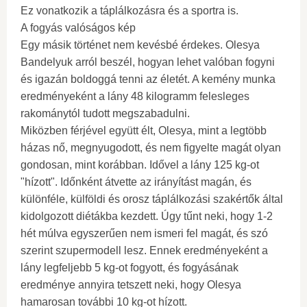
Ez vonatkozik a táplálkozásra és a sportra is.
A fogyás valóságos kép
Egy másik történet nem kevésbé érdekes. Olesya
Bandelyuk arról beszél, hogyan lehet valóban fogyni
és igazán boldoggá tenni az életét. A kemény munka
eredményeként a lány 48 kilogramm felesleges
rakománytól tudott megszabadulni.
Miközben férjével együtt élt, Olesya, mint a legtöbb
házas nő, megnyugodott, és nem figyelte magát olyan
gondosan, mint korábban. Idővel a lány 125 kg-ot
"hízott". Időnként átvette az irányítást magán, és
különféle, külföldi és orosz táplálkozási szakértők által
kidolgozott diétákba kezdett. Úgy tűnt neki, hogy 1-2
hét múlva egyszerűen nem ismeri fel magát, és szó
szerint szupermodell lesz. Ennek eredményeként a
lány legfeljebb 5 kg-ot fogyott, és fogyásának
eredménye annyira tetszett neki, hogy Olesya
hamarosan további 10 kg-ot hízott.