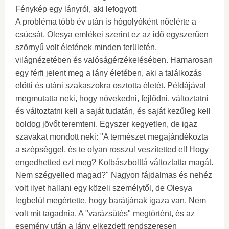
Fénykép egy lányról, aki lefogyott
A probléma több év után is hógolyóként nőelérte a
csúcsát. Olesya emlékei szerint ez az idő egyszerűen
szörnyű volt életének minden területén,
világnézetében és valóságérzékelésében. Hamarosan
egy férfi jelent meg a lány életében, aki a találkozás
előtti és utáni szakaszokra osztotta életét. Példájával
megmutatta neki, hogy növekedni, fejlődni, változtatni
és változtatni kell a saját tudatán, és saját kezűleg kell
boldog jövőt teremteni. Egyszer kegyetlen, de igaz
szavakat mondott neki: "A természet megajándékozta
a szépséggel, és te olyan rosszul veszítetted el! Hogy
engedhetted ezt meg? Kolbászbolttá változtatta magát.
Nem szégyelled magad?" Nagyon fájdalmas és nehéz
volt ilyet hallani egy közeli személytől, de Olesya
legbelül megértette, hogy barátjának igaza van. Nem
volt mit tagadnia. A "varázsütés" megtörtént, és az
esemény után a lány elkezdett rendszeresen