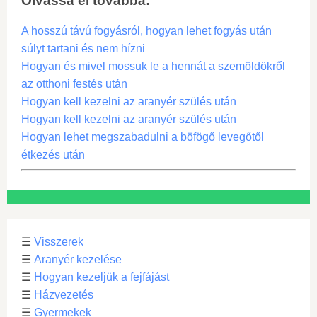
Olvassa el továbbá:
A hosszú távú fogyásról, hogyan lehet fogyás után
súlyt tartani és nem hízni
Hogyan és mivel mossuk le a hennát a szemöldökről
az otthoni festés után
Hogyan kell kezelni az aranyér szülés után
Hogyan kell kezelni az aranyér szülés után
Hogyan lehet megszabadulni a böfögő levegőtől
étkezés után
☰
Visszerek
☰
Aranyér kezelése
☰
Hogyan kezeljük a fejfájást
☰
Házvezetés
☰
Gyermekek