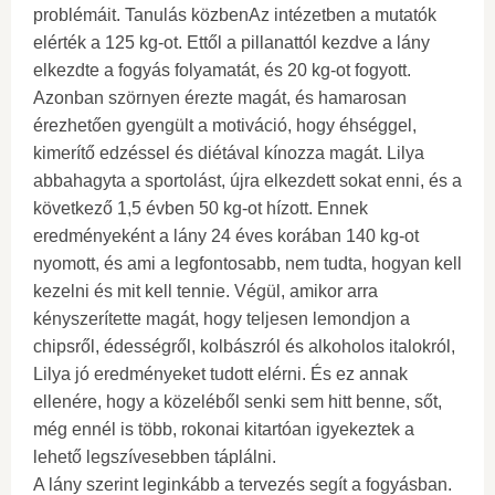
problémáit. Tanulás közbenAz intézetben a mutatók
elérték a 125 kg-ot. Ettől a pillanattól kezdve a lány
elkezdte a fogyás folyamatát, és 20 kg-ot fogyott.
Azonban szörnyen érezte magát, és hamarosan
érezhetően gyengült a motiváció, hogy éhséggel,
kimerítő edzéssel és diétával kínozza magát. Lilya
abbahagyta a sportolást, újra elkezdett sokat enni, és a
következő 1,5 évben 50 kg-ot hízott. Ennek
eredményeként a lány 24 éves korában 140 kg-ot
nyomott, és ami a legfontosabb, nem tudta, hogyan kell
kezelni és mit kell tennie. Végül, amikor arra
kényszerítette magát, hogy teljesen lemondjon a
chipsről, édességről, kolbászról és alkoholos italokról,
Lilya jó eredményeket tudott elérni. És ez annak
ellenére, hogy a közeléből senki sem hitt benne, sőt,
még ennél is több, rokonai kitartóan igyekeztek a
lehető legszívesebben táplálni.
A lány szerint leginkább a tervezés segít a fogyásban.