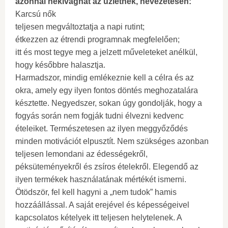
azonnal nekivághat az üzletnek, nevezetesen:
Karcsú nők
teljesen megváltoztatja a napi rutint;
étkezzen az étrendi programnak megfelelően;
itt és most tegye meg a jelzett műveleteket anélkül,
hogy későbbre halasztja.
Harmadszor, mindig emlékeznie kell a célra és az
okra, amely egy ilyen fontos döntés meghozatalára
késztette. Negyedszer, sokan úgy gondolják, hogy a
fogyás során nem fogják tudni élvezni kedvenc
ételeiket. Természetesen az ilyen meggyőződés
minden motivációt elpusztít. Nem szükséges azonban
teljesen lemondani az édességekről,
péksüteményekről és zsíros ételekről. Elegendő az
ilyen termékek használatának mértékét ismerni.
Ötödször, fel kell hagyni a „nem tudok” hamis
hozzáállással. A saját erejével és képességeivel
kapcsolatos kételyek itt teljesen helytelenek. A