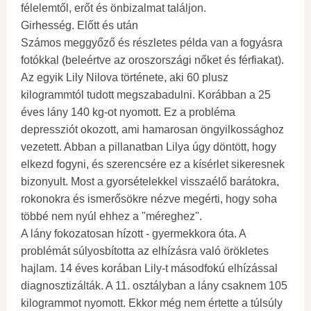
félelemtől, erőt és önbizalmat találjon.
Girhesség. Előtt és után
Számos meggyőző és részletes példa van a fogyásra
fotókkal (beleértve az oroszországi nőket és férfiakat).
Az egyik Lily Nilova története, aki 60 plusz
kilogrammtól tudott megszabadulni. Korábban a 25
éves lány 140 kg-ot nyomott. Ez a probléma
depressziót okozott, ami hamarosan öngyilkossághoz
vezetett. Abban a pillanatban Lilya úgy döntött, hogy
elkezd fogyni, és szerencsére ez a kísérlet sikeresnek
bizonyult. Most a gyorsételekkel visszaélő barátokra,
rokonokra és ismerősökre nézve megérti, hogy soha
többé nem nyúl ehhez a "méreghez".
A lány fokozatosan hízott - gyermekkora óta. A
problémát súlyosbította az elhízásra való örökletes
hajlam. 14 éves korában Lily-t másodfokú elhízással
diagnosztizálták. A 11. osztályban a lány csaknem 105
kilogrammot nyomott. Ekkor még nem értette a túlsúly