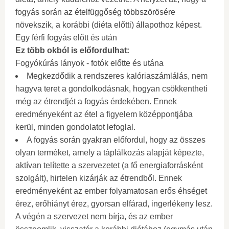
fogyás során az ételfüggőség többszörösére
növekszik, a korábbi (diéta előtti) állapothoz képest.
Egy férfi fogyás előtt és után
Ez több okból is előfordulhat:
Fogyókúrás lányok - fotók előtte és utána
Megkezdődik a rendszeres kalóriaszámlálás, nem
hagyva teret a gondolkodásnak, hogyan csökkentheti
még az étrendjét a fogyás érdekében. Ennek
eredményeként az étel a figyelem középpontjába
kerül, minden gondolatot lefoglal.
A fogyás során gyakran előfordul, hogy az összes
olyan terméket, amely a táplálkozás alapját képezte,
aktívan telítette a szervezetet (a fő energiaforrásként
szolgált), hirtelen kizárják az étrendből. Ennek
eredményeként az ember folyamatosan erős éhséget
érez, erőhiányt érez, gyorsan elfárad, ingerlékeny lesz.
A végén a szervezet nem bírja, és az ember