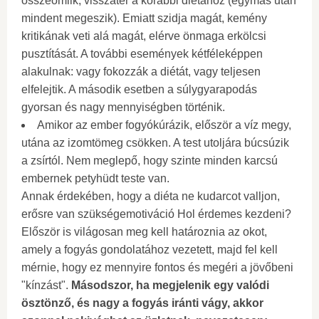
összeomlik, visszatér a korábbi diétához (egymás után
mindent megeszik). Emiatt szidja magát, kemény
kritikának veti alá magát, elérve önmaga erkölcsi
pusztítását. A további események kétféleképpen
alakulnak: vagy fokozzák a diétát, vagy teljesen
elfelejtik. A második esetben a súlygyarapodás
gyorsan és nagy mennyiségben történik.
Amikor az ember fogyókúrázik, először a víz megy,
utána az izomtömeg csökken. A test utoljára búcsúzik
a zsírtól. Nem meglepő, hogy szinte minden karcsú
embernek petyhüdt teste van.
Annak érdekében, hogy a diéta ne kudarcot valljon,
erősre van szükségemotiváció Hol érdemes kezdeni?
Először is világosan meg kell határoznia az okot,
amely a fogyás gondolatához vezetett, majd fel kell
mérnie, hogy ez mennyire fontos és megéri a jövőbeni
"kínzást".
Másodszor, ha megjelenik egy valódi
ösztönző, és nagy a fogyás iránti vágy, akkor