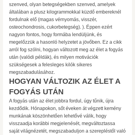
szenved, olyan betegségekben szenved, amelyek
általában a plusz kilogrammokkal küzdő embereknél
fordulnak elő (magas vérnyomás, visszér,
osteochondrosis, cukorbetegség). ). Éppen ezért
nagyon fontos, hogy formába lendüljünk, és
megelőzzük a hasonló helyzetet a jövőben. Ez a cikk
arról fog szólni, hogyan változott meg az élet a fogyás
után (valódi példák), és milyen motivációk
szükségesek a felesleges kilók sikeres
megszabadulásához.
HOGYAN VÁLTOZIK AZ ÉLET A
FOGYÁS UTÁN
A fogyás után az élet jobbra fordul, úgy tűnik, újra
kezdődik. Hónapokon, sőt éveken át végzett kemény
munkának köszönhetően lehetővé válik, hogy
visszaadja korábbi megjelenését, megváltoztassa
saját világnézetét, megszabaduljon a szerepléstől való