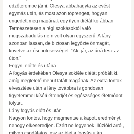
edzőterembe járni. Olesya abbahagyta az evést
egymás után, és most azon töprengett, hogyan
engedett meg magának egy ilyen diétát korábban.
Természetesen a régi szokásoktól való
megszabadulás nem volt olyan egyszerű. A lány
azonban lassan, de biztosan legyőzte önmagát,
követve az ősi bölcsességet: "Aki jár, az úrrá lesz az
úton."
Fogyni előtte és utána
A fogyás érdekében Olesya sokféle diétát próbált ki,
amíg megfelelő menüt talált magának. Az extra fontok
elvesztése után a lány továbbra is gondosan
figyelemmel kíséri étrendjét és egészséges életmódot
folytat.
Lány fogyás előtt és után
Nagyon fontos, hogy megmentse a kapott eredményt,
nehogy elkeseredjen. Ezért ne legyenek illúzióid arról,
milyen csodálatos lesz az élet a fogyás után.