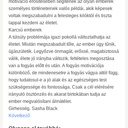
motiváció erősítésében segítenek az olyan emberek
személyes történeteinek valós példái, akik képesek
voltak megszabadulni a felesleges kilóktól és tiszta
lappal kezdeni az életet.
Karcsú emberek
A túlsúly problémája igazi pokollá változtathatja az
életet. Miután megszabadult tőle, az ember úgy tűnik,
újjászületik. Legyőzve önmagát, erőssé, magabiztossá
válik, élete jó irányba változik, feltételes megosztása
van a fogyás előtt és után. A fogyás motivációja
különböző, de mindenesetre a fogyás vágya attól függ,
hogy tudatosul-e a jó alak és az egészséges test
szükségessége és fontossága. Csak a cél elérésére
irányuló ösztönzés és akarat birtokában tudja az
ember megvalósítani álmátélet.
Girhesség. Sasha Black
Következő