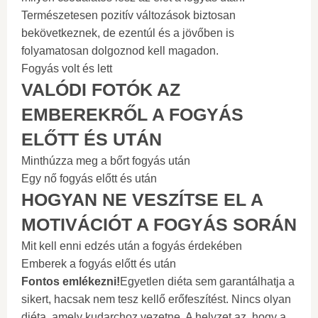
Természetesen pozitív változások biztosan
bekövetkeznek, de ezentúl és a jövőben is
folyamatosan dolgoznod kell magadon.
Fogyás volt és lett
VALÓDI FOTÓK AZ
EMBEREKRŐL A FOGYÁS
ELŐTT ÉS UTÁN
Minthúzza meg a bőrt fogyás után
Egy nő fogyás előtt és után
HOGYAN NE VESZÍTSE EL A
MOTIVÁCIÓT A FOGYÁS SORÁN
Mit kell enni edzés után a fogyás érdekében
Emberek a fogyás előtt és után
Fontos emlékezni!
Egyetlen diéta sem garantálhatja a
sikert, hacsak nem tesz kellő erőfeszítést. Nincs olyan
diéta, amely kudarchoz vezetne. A helyzet az, hogy a