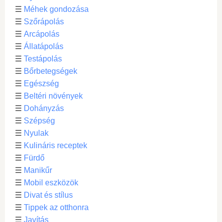
☰
Méhek gondozása
☰
Szőrápolás
☰
Arcápolás
☰
Állatápolás
☰
Testápolás
☰
Bőrbetegségek
☰
Egészség
☰
Beltéri növények
☰
Dohányzás
☰
Szépség
☰
Nyulak
☰
Kulináris receptek
☰
Fürdő
☰
Manikűr
☰
Mobil eszközök
☰
Divat és stílus
☰
Tippek az otthonra
☰
Javítás