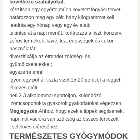
következő szabályokat:
készítsen egy egyértelműen követett fogyási tervet;
határozzon meg egy célt, hány kilogrammot kell
leadnia egy hónap vagy egy év alatt;
tekintse át a napi menüt, korlátozza a liszt, konzerv,
zsíros termékek, kávé, tea, édességek és cukor
használatát;
diverzifikálja az étrendet zöldség- és
gyümölcsételekkel;
egyszerre enni;
igyon egy pohár tiszta vizet 15-20 perccel a reggeli
étkezés előtt;
heti 2-3 alkalommal sportoljon, különböző
izomcsoportokra gyakorolt ​​gyakorlatokat végezzen.
Megjegyzés
.
Ahhoz, hogy ezek a tippek segítsenek,
napi motivációra van szükség az összes tervezett
cselekvés eléréséhez.
TERMÉSZETES GYÓGYMÓDOK