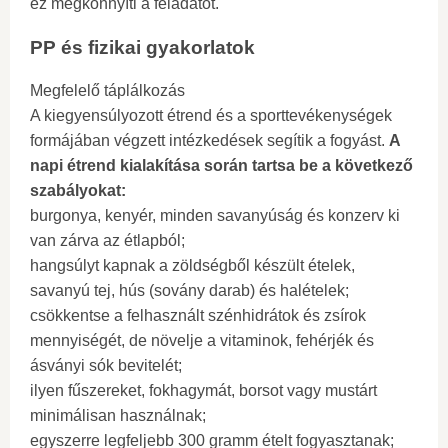
ez megkönnyíti a feladatot.
PP és fizikai gyakorlatok
Megfelelő táplálkozás
A kiegyensúlyozott étrend és a sporttevékenységek
formájában végzett intézkedések segítik a fogyást.
A
napi étrend kialakítása során tartsa be a következő
szabályokat:
burgonya, kenyér, minden savanyúság és konzerv ki
van zárva az étlapból;
hangsúlyt kapnak a zöldségből készült ételek,
savanyú tej, hús (sovány darab) és halételek;
csökkentse a felhasznált szénhidrátok és zsírok
mennyiségét, de növelje a vitaminok, fehérjék és
ásványi sók bevitelét;
ilyen fűszereket, fokhagymát, borsot vagy mustárt
minimálisan használnak;
egyszerre legfeljebb 300 gramm ételt fogyasztanak;