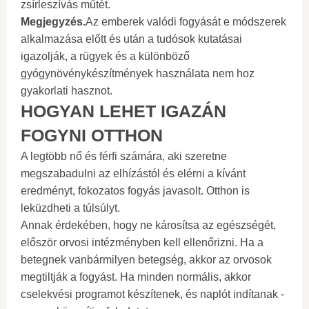
zsírleszívás műtét.
Megjegyzés
.
Az emberek valódi fogyását e módszerek
alkalmazása előtt és után a tudósok kutatásai
igazolják, a rügyek és a különböző
gyógynövénykészítmények használata nem hoz
gyakorlati hasznot.
HOGYAN LEHET IGAZÁN
FOGYNI OTTHON
A legtöbb nő és férfi számára, aki szeretne
megszabadulni az elhízástól és elérni a kívánt
eredményt, fokozatos fogyás javasolt. Otthon is
leküzdheti a túlsúlyt.
Annak érdekében, hogy ne károsítsa az egészségét,
először orvosi intézményben kell ellenőrizni. Ha a
betegnek vanbármilyen betegség, akkor az orvosok
megtiltják a fogyást. Ha minden normális, akkor
cselekvési programot készítenek, és naplót indítanak -