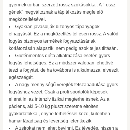
gyermekkorban szerzett rossz szokásokkal. A "rossz
gének" megváltoznak a táplálkozás megfelelő
megközelítésével.
Gyakran javasolják bizonyos tápanyagok
elhagyását. Ez a megközelítés teljesen rossz. A valódi
fogyás bizonyos termékek fogyasztásának
korlátozásán alapszik, nem pedig azok teljes tiltásán.
Gluténmentes diéta alkalmazása esetén gyors
fogyás lehetséges. Ez a módszer valóban lehetővé
teszi a fogyást, de ha továbbra is alkalmazza, elveszíti
egészségét.
A nagy mennyiségű verejték felszabadulása gyors
fogyáshoz vezet. Csak a profi sportolók képesek
ellenállni az intenzív fizikai megterhelésnek. Az a
páciens, aki 5-10 kg pluszt szeretne eltölteni
gyakorlatokkal, enyhe terheléssel kezd, különben
hamar fáradtság és levertség jelentkezik.
A zsírokat nem lehet bevinni. Ez tévedés, hiszen a