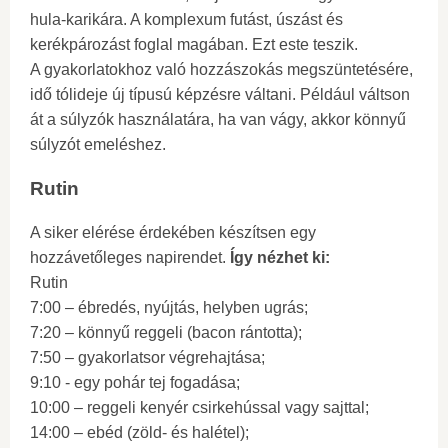
hula-karikára. A komplexum futást, úszást és
kerékpározást foglal magában. Ezt este teszik.
A gyakorlatokhoz való hozzászokás megszüntetésére,
idő tólideje új típusú képzésre váltani. Például váltson
át a súlyzók használatára, ha van vágy, akkor könnyű
súlyzót emeléshez.
Rutin
A siker elérése érdekében készítsen egy
hozzávetőleges napirendet.
Így nézhet ki:
Rutin
7:00 – ébredés, nyújtás, helyben ugrás;
7:20 – könnyű reggeli (bacon rántotta);
7:50 – gyakorlatsor végrehajtása;
9:10 - egy pohár tej fogadása;
10:00 – reggeli kenyér csirkehússal vagy sajttal;
14:00 – ebéd (zöld- és halétel);