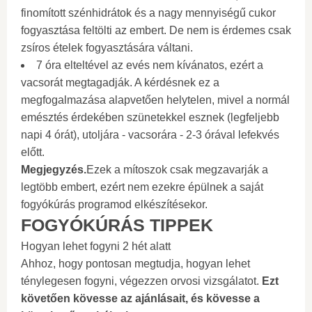
finomított szénhidrátok és a nagy mennyiségű cukor
fogyasztása feltölti az embert. De nem is érdemes csak
zsíros ételek fogyasztására váltani.
7 óra elteltével az evés nem kívánatos, ezért a
vacsorát megtagadják. A kérdésnek ez a
megfogalmazása alapvetően helytelen, mivel a normál
emésztés érdekében szünetekkel esznek (legfeljebb
napi 4 órát), utoljára - vacsorára - 2-3 órával lefekvés
előtt.
Megjegyzés
.
Ezek a mítoszok csak megzavarják a
legtöbb embert, ezért nem ezekre épülnek a saját
fogyókúrás programod elkészítésekor.
FOGYÓKÚRÁS TIPPEK
Hogyan lehet fogyni 2 hét alatt
Ahhoz, hogy pontosan megtudja, hogyan lehet
ténylegesen fogyni, végezzen orvosi vizsgálatot.
Ezt
követően kövesse az ajánlásait, és kövesse a