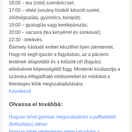
16:00 – tea (zöld) szendviccsel;
17:00 – ebéd (sovány húsból készült szelet,
zöldségsaláta, gyümölcs, kompót);
19:00 – gyaloglás vagy kerékpározás;
20:00 – vacsora (tea kenyérrel és sonkával);
22:30 - lefekvés.
Bármely írástudó ember készíthet ilyen ütemtervet.
Hogy mi segít igazán a fogyásban, az a páciens
testének állapotától és a kitűzött cél (fogyás)
elérésének képességétől függ. Mindenki kiválasztja a
számára elfogadható módszereket és módokat a
felesleges kilók megszabadulására.
Következő
Olvassa el továbbá:
Hogyan lehet gyorsan megszabadulni a puffadástól
(felfúvódás) otthon
Hogyan lehet véglegesen megszabadulni a