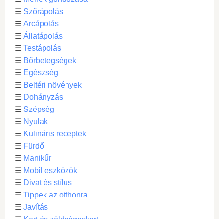
☰
Szőrápolás
☰
Arcápolás
☰
Állatápolás
☰
Testápolás
☰
Bőrbetegségek
☰
Egészség
☰
Beltéri növények
☰
Dohányzás
☰
Szépség
☰
Nyulak
☰
Kulináris receptek
☰
Fürdő
☰
Manikűr
☰
Mobil eszközök
☰
Divat és stílus
☰
Tippek az otthonra
☰
Javítás