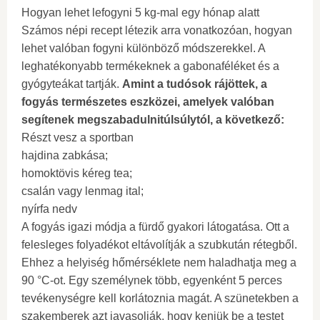
Hogyan lehet lefogyni 5 kg-mal egy hónap alatt
Számos népi recept létezik arra vonatkozóan, hogyan
lehet valóban fogyni különböző módszerekkel. A
leghatékonyabb termékeknek a gabonaféléket és a
gyógyteákat tartják.
Amint a tudósok rájöttek, a
fogyás természetes eszközei, amelyek valóban
segítenek megszabadulnitúlsúlytól, a következő:
Részt vesz a sportban
hajdina zabkása;
homoktövis kéreg tea;
csalán vagy lenmag ital;
nyírfa nedv
A fogyás igazi módja a fürdő gyakori látogatása. Ott a
felesleges folyadékot eltávolítják a szubkután rétegből.
Ehhez a helyiség hőmérséklete nem haladhatja meg a
90 °C-ot. Egy személynek több, egyenként 5 perces
tevékenységre kell korlátoznia magát. A szünetekben a
szakemberek azt javasolják, hogy kenjük be a testet