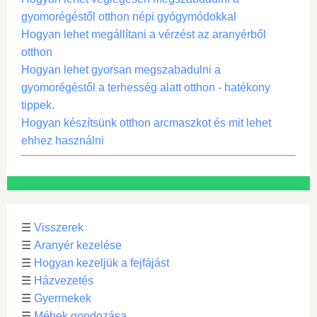
gyomorégéstől otthon népi gyógymódokkal
Hogyan lehet megállítani a vérzést az aranyérből
otthon
Hogyan lehet gyorsan megszabadulni a
gyomorégéstől a terhesség alatt otthon - hatékony
tippek.
Hogyan készítsünk otthon arcmaszkot és mit lehet
ehhez használni
☰
Visszerek
☰
Aranyér kezelése
☰
Hogyan kezeljük a fejfájást
☰
Házvezetés
☰
Gyermekek
☰
Méhek gondozása