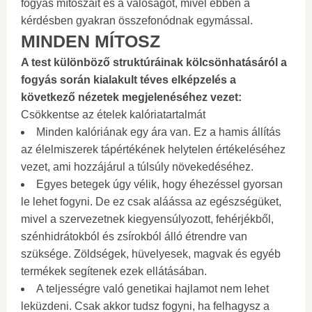
fogyás mítoszait és a valóságot, mivel ebben a
kérdésben gyakran összefonódnak egymással.
MINDEN MÍTOSZ
A test különböző struktúráinak kölcsönhatásáról a
fogyás során kialakult téves elképzelés a
következő nézetek megjelenéséhez vezet:
Csökkentse az ételek kalóriatartalmát
Minden kalóriának egy ára van. Ez a hamis állítás
az élelmiszerek tápértékének helytelen értékeléséhez
vezet, ami hozzájárul a túlsúly növekedéséhez.
Egyes betegek úgy vélik, hogy éhezéssel gyorsan
le lehet fogyni. De ez csak aláássa az egészségüket,
mivel a szervezetnek kiegyensúlyozott, fehérjékből,
szénhidrátokból és zsírokból álló étrendre van
szüksége. Zöldségek, hüvelyesek, magvak és egyéb
termékek segítenek ezek ellátásában.
A teljességre való genetikai hajlamot nem lehet
leküzdeni. Csak akkor tudsz fogyni, ha felhagysz a