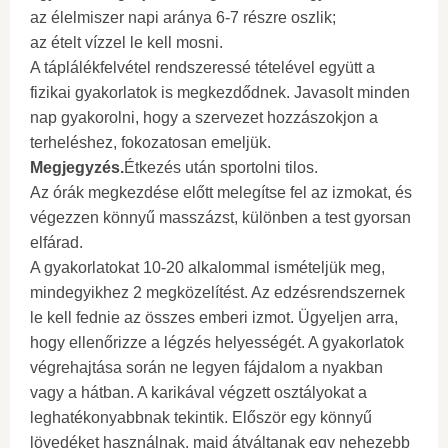
az élelmiszer napi aránya 6-7 részre oszlik;
az ételt vízzel le kell mosni.
A táplálékfelvétel rendszeressé tételével együtt a
fizikai gyakorlatok is megkezdődnek. Javasolt minden
nap gyakorolni, hogy a szervezet hozzászokjon a
terheléshez, fokozatosan emeljük.
Megjegyzés
.
Étkezés után sportolni tilos.
Az órák megkezdése előtt melegítse fel az izmokat, és
végezzen könnyű masszázst, különben a test gyorsan
elfárad.
A gyakorlatokat 10-20 alkalommal ismételjük meg,
mindegyikhez 2 megközelítést. Az edzésrendszernek
le kell fednie az összes emberi izmot. Ügyeljen arra,
hogy ellenőrizze a légzés helyességét. A gyakorlatok
végrehajtása során ne legyen fájdalom a nyakban
vagy a hátban. A karikával végzett osztályokat a
leghatékonyabbnak tekintik. Először egy könnyű
lövedéket használnak, majd átváltanak egy nehezebb