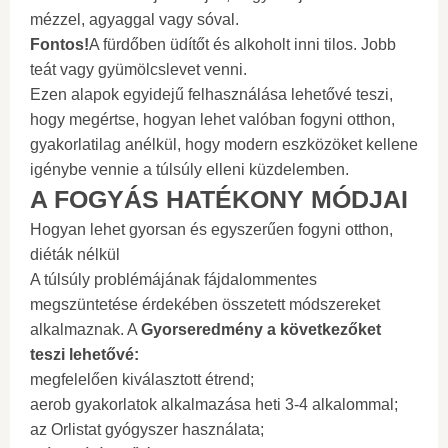
mézzel, agyaggal vagy sóval.
Fontos!
A fürdőben üdítőt és alkoholt inni tilos. Jobb
teát vagy gyümölcslevet venni.
Ezen alapok egyidejű felhasználása lehetővé teszi,
hogy megértse, hogyan lehet valóban fogyni otthon,
gyakorlatilag anélkül, hogy modern eszközöket kellene
igénybe vennie a túlsúly elleni küzdelemben.
A FOGYÁS HATÉKONY MÓDJAI
Hogyan lehet gyorsan és egyszerűen fogyni otthon,
diéták nélkül
A túlsúly problémájának fájdalommentes
megszüntetése érdekében összetett módszereket
alkalmaznak. A
Gyors
eredmény a következőket
teszi lehetővé:
megfelelően kiválasztott étrend;
aerob gyakorlatok alkalmazása heti 3-4 alkalommal;
az Orlistat gyógyszer használata;