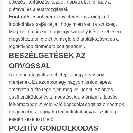
étkezési korlátozás kezdeti napjai után felhagy a
diétával és a testmozgással.
Fontos!
A kívánt eredmény eléréséhez meg kell
indokolnia a saját célját, hogy miért van rá szükség.
Meg kell határozni, hogy egy személy kész-e teljesen
megváltoztatni életét. A megfelelő táplálkozásra és a
legaktívabb életmódra kell gondolni.
BESZÉLGETÉSEK AZ
ORVOSSAL
Az emberek gyakran elfelejtik, hogy orvoshoz
menjenek. Ez azonban egy nagyon fontos lépés,
amelyet a diéta legelején meg kell tenni. Az orvos
együttműködést és támogatást tud ajánlani a fogyás
folyamatában. A vele való kapcsolat segít az embernek
megismerni a legújabb technikákatfogyás, szükség
esetén kezelést ír elő.
POZITÍV GONDOLKODÁS