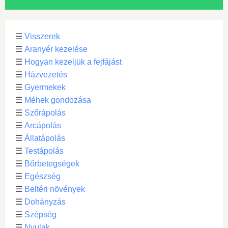
☰
Visszerek
☰
Aranyér kezelése
☰
Hogyan kezeljük a fejfájást
☰
Házvezetés
☰
Gyermekek
☰
Méhek gondozása
☰
Szőrápolás
☰
Arcápolás
☰
Állatápolás
☰
Testápolás
☰
Bőrbetegségek
☰
Egészség
☰
Beltéri növények
☰
Dohányzás
☰
Szépség
☰
Nyulak