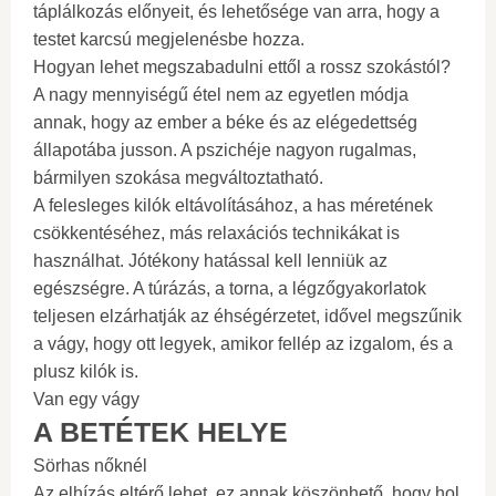
táplálkozás előnyeit, és lehetősége van arra, hogy a
testet karcsú megjelenésbe hozza.
Hogyan lehet megszabadulni ettől a rossz szokástól?
A nagy mennyiségű étel nem az egyetlen módja
annak, hogy az ember a béke és az elégedettség
állapotába jusson. A pszichéje nagyon rugalmas,
bármilyen szokása megváltoztatható.
A felesleges kilók eltávolításához, a has méretének
csökkentéséhez, más relaxációs technikákat is
használhat. Jótékony hatással kell lenniük az
egészségre. A túrázás, a torna, a légzőgyakorlatok
teljesen elzárhatják az éhségérzetet, idővel megszűnik
a vágy, hogy ott legyek, amikor fellép az izgalom, és a
plusz kilók is.
Van egy vágy
A BETÉTEK HELYE
Sörhas nőknél
Az elhízás eltérő lehet, ez annak köszönhető, hogy hol