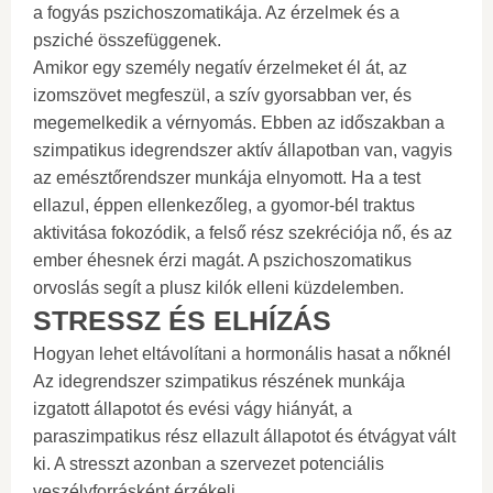
a fogyás pszichoszomatikája. Az érzelmek és a
psziché összefüggenek.
Amikor egy személy negatív érzelmeket él át, az
izomszövet megfeszül, a szív gyorsabban ver, és
megemelkedik a vérnyomás. Ebben az időszakban a
szimpatikus idegrendszer aktív állapotban van, vagyis
az emésztőrendszer munkája elnyomott. Ha a test
ellazul, éppen ellenkezőleg, a gyomor-bél traktus
aktivitása fokozódik, a felső rész szekréciója nő, és az
ember éhesnek érzi magát. A pszichoszomatikus
orvoslás segít a plusz kilók elleni küzdelemben.
STRESSZ ÉS ELHÍZÁS
Hogyan lehet eltávolítani a hormonális hasat a nőknél
Az idegrendszer szimpatikus részének munkája
izgatott állapotot és evési vágy hiányát, a
paraszimpatikus rész ellazult állapotot és étvágyat vált
ki. A stresszt azonban a szervezet potenciális
veszélyforrásként érzékeli.