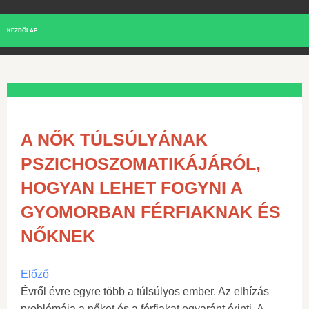
KEZDŐLAP
A NŐK TÚLSÚLYÁNAK
PSZICHOSZOMATIKÁJÁRÓL,
HOGYAN LEHET FOGYNI A
GYOMORBAN FÉRFIAKNAK ÉS
NŐKNEK
Előző
Évről évre egyre több a túlsúlyos ember. Az elhízás
problémája a nőket és a férfiakat egyaránt érinti. A