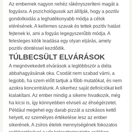
Az embernek nagyon nehéz rákényszeríteni magát a
fogyásra. A pszichológusok azt állítják, hogy a pozitív
gondolkodás a leghatékonyabb módja a célok
elérésének. A kellemes szavak és tettek pozitív hatást
fejtenek ki, ami a fogyás legegyszerűbb módja. A
felesleges kilók leadása egy olyan eljárás, amely
pozitív döntéssel kezdődik.
TÚLBECSÜLT ELVÁRÁSOK
A megnövekedett elvárások a legtöbbször a diéta
abbahagyásának oka. Csodát nem szabad várni, a
legjobb, ha szem előtt tartjuk a főbb mutatókat, és nem
azokra koncentrálunk. A sikerhez saját definíciókat kell
kialakítani. Az ember mindig a sikerre hivatkozik, még
ha kicsi is, így könnyebben elviseli az éhségérzetet.
Például megehet egy darab pizzát a szokásos kettő
helyett, ez személyes értékelése lesz az ember
sikerének. A zsíros ételek mennyiségének fokozatos