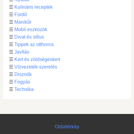
☰
Kulináris receptek
☰
Fürdő
☰
Manikűr
☰
Mobil eszközök
☰
Divat és stílus
☰
Tippek az otthonra
☰
Javítás
☰
Kert és zöldségeskert
☰
Vízvezeték-szerelés
☰
Disznók
☰
Fogyás
☰
Technika
Oldaltérkép