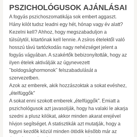
PSZICHOLÓGUSOK AJÁNLÁSAI
A fogyás pszichoszomatikája sok embert aggaszt.
Hány kilót tudsz leadni egy hét, hónap vagy év alatt?
Kezelni kell? Ahhoz, hogy megszabaduljon a
túlsúlytól, kitartónak kell lennie. A zsíros ételektől való
hosszú távú tartózkodás nagy nehézséget jelent a
fogyás vágyában. A szakértők bebizonyították, hogy az
ilyen ételek aktiválják az úgynevezett
"boldogsághormonok" felszabadulását a
szervezetben.
Azok az emberek, akik hozzászoktak a sokat evéshez,
„ételfüggők”
A sokat enni szokott emberek „ételfüggők”. Emiatt a
pszichológusok azt javasolják, hogy ha valaki le akarja
szedni a plusz kilókat, akkor minden akarat erejével
hívjon segítséget. A statisztikák azt mutatják, hogy a
fogyni kezdõk közül minden ötödik késõbb már az