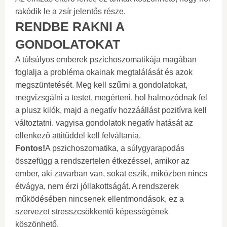
rakódik le a zsír jelentős része.
RENDBE RAKNI A
GONDOLATOKAT
A túlsúlyos emberek pszichoszomatikája magában
foglalja a probléma okainak megtalálását és azok
megszüntetését. Meg kell szűrni a gondolatokat,
megvizsgálni a testet, megérteni, hol halmozódnak fel
a plusz kilók, majd a negatív hozzáállást pozitívra kell
változtatni. vagyisa gondolatok negatív hatását az
ellenkező attitűddel kell felváltania.
Fontos!
A pszichoszomatika, a súlygyarapodás
összefügg a rendszertelen étkezéssel, amikor az
ember, aki zavarban van, sokat eszik, miközben nincs
étvágya, nem érzi jóllakottságát. A rendszerek
működésében nincsenek ellentmondások, ez a
szervezet stresszcsökkentő képességének
köszönhető.