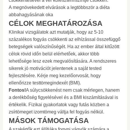
csökkentésével a vér koleszterinszintje csökken.
A megnövekedett elvárások a legtöbbször a diéta
abbahagyásának oka
CÉLOK MEGHATÁROZÁSA
Klinikai vizsgálatok azt mutatják, hogy az 5-10
százalékos fogyás csökkenti az elhízással összefüggő
betegségek valószínűségét. Ha az ember által kitűzött
célok rövid időn belül elérhetőek, akkor több
lehetősége lesz ezek megvalósítására. A rendszeres
sikerek jó motivációt jelentenek a saját tested
fejlesztésére. Kérje meg kezelőorvosát, hogy
ellenőrizze testtömegindexét (BMI).
Fontos!
A súlycsökkenést nem csak mérlegen, hanem
a derékbőség figyelésével és a BMI kiszámításával is
értékelik. Fizikai gyakorlatok vagy futás közben a
zsírtömeget izomtömeg váltja fel fogyás nélkül.
MÁSOK TÁMOGATÁSA
A szakértők ezt állítjáka fogyni vágyók számára a