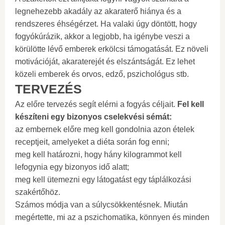
legnehezebb akadály az akaraterő hiánya és a
rendszeres éhségérzet. Ha valaki úgy döntött, hogy
fogyókúrázik, akkor a legjobb, ha igénybe veszi a
körülötte lévő emberek erkölcsi támogatását. Ez növeli
motivációját, akaraterejét és elszántságát. Ez lehet
közeli emberek és orvos, edző, pszichológus stb.
TERVEZÉS
Az előre tervezés segít elérni a fogyás céljait.
Fel kell
készíteni egy bizonyos cselekvési sémát:
az embernek előre meg kell gondolnia azon ételek
receptjeit, amelyeket a diéta során fog enni;
meg kell határozni, hogy hány kilogrammot kell
lefogynia egy bizonyos idő alatt;
meg kell ütemezni egy látogatást egy táplálkozási
szakértőhöz.
Számos módja van a súlycsökkentésnek. Miután
megértette, mi az a pszichomatika, könnyen és minden