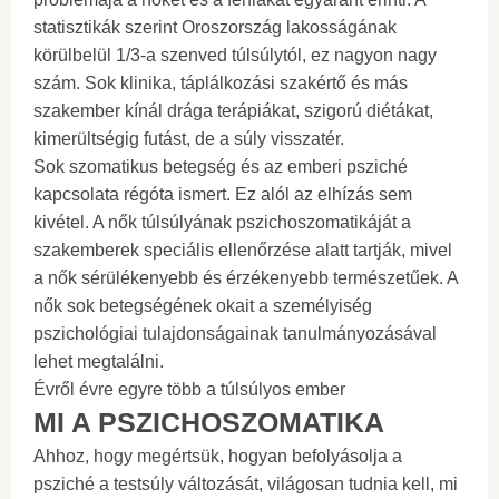
statisztikák szerint Oroszország lakosságának
körülbelül 1/3-a szenved túlsúlytól, ez nagyon nagy
szám. Sok klinika, táplálkozási szakértő és más
szakember kínál drága terápiákat, szigorú diétákat,
kimerültségig futást, de a súly visszatér.
Sok szomatikus betegség és az emberi psziché
kapcsolata régóta ismert. Ez alól az elhízás sem
kivétel. A nők túlsúlyának pszichoszomatikáját a
szakemberek speciális ellenőrzése alatt tartják, mivel
a nők sérülékenyebb és érzékenyebb természetűek. A
nők sok betegségének okait a személyiség
pszichológiai tulajdonságainak tanulmányozásával
lehet megtalálni.
Évről évre egyre több a túlsúlyos ember
MI A PSZICHOSZOMATIKA
Ahhoz, hogy megértsük, hogyan befolyásolja a
psziché a testsúly változását, világosan tudnia kell, mi