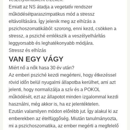
Emiatt az NS átadja a vegetatív rendszer
működésétparaszimpatikus mód a stressz
eltávolítására. Így jelenik meg az elhízás a
pszichoszomatikából: szorong, enni kezd, csökken a
stressz, a psziché emlékszik a veszélyelhárítás
leggyorsabb és leghatékonyabb módjára.
Stressz és elhízás
VAN EGY VÁGY
Miért nő a nők hasa 30 év után?
Az emberi psziché kezdi megérteni, hogy étkezéssel
rövid időn belül nyugalmi állapotba kerülhet, ami azt
jelenti, hogy normalizálja a szív és a POKOL
működését, ezt az állapotot minden izgalommal kezdi
használni, még akkor is, ha ez jelentéktelen.
Ezután valamilyen módon előrébb jut. Így alakul ki az
emberekben az ételfüggőség. Miután tanulmányozta,
mi a pszichoszomatika, az ember megérti a megfelelő