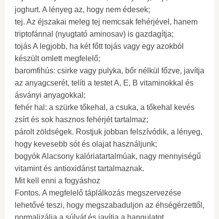
joghurt. A lényeg az, hogy nem édesek;
tej. Az éjszakai meleg tej nemcsak fehérjével, hanem
triptofánnal (nyugtató aminosav) is gazdagítja;
tojás A legjobb, ha két főtt tojás vagy egy azokból
készült omlett megfelelő;
baromfihús: csirke vagy pulyka, bőr nélkül főzve, javítja
az anyagcserét, telíti a testet A, E, B vitaminokkal és
ásványi anyagokkal;
fehér hal: a szürke tőkehal, a csuka, a tőkehal kevés
zsírt és sok hasznos fehérjét tartalmaz;
párolt zöldségek. Rostjuk jobban felszívódik, a lényeg,
hogy kevesebb sót és olajat használjunk;
bogyók Alacsony kalóriatartalmúak, nagy mennyiségű
vitamint és antioxidánst tartalmaznak.
Mit kell enni a fogyáshoz
Fontos. A megfelelő táplálkozás megszervezése
lehetővé teszi, hogy megszabaduljon az éhségérzettől,
normalizálja a súlyát és javítja a hangulatot.