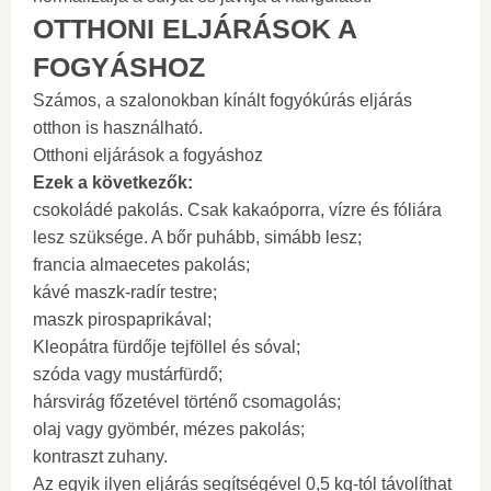
OTTHONI ELJÁRÁSOK A
FOGYÁSHOZ
Számos, a szalonokban kínált fogyókúrás eljárás
otthon is használható.
Otthoni eljárások a fogyáshoz
Ezek a következők:
csokoládé pakolás. Csak kakaóporra, vízre és fóliára
lesz szüksége. A bőr puhább, simább lesz;
francia almaecetes pakolás;
kávé maszk-radír testre;
maszk pirospaprikával;
Kleopátra fürdője tejföllel és sóval;
szóda vagy mustárfürdő;
hársvirág főzetével történő csomagolás;
olaj vagy gyömbér, mézes pakolás;
kontraszt zuhany.
Az egyik ilyen eljárás segítségével 0,5 kg-tól távolíthat