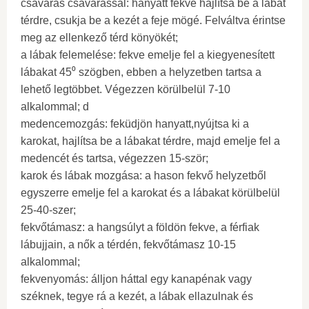
csavarás csavarással: hanyatt fekve hajlítsa be a lábát
térdre, csukja be a kezét a feje mögé. Felváltva érintse
meg az ellenkező térd könyökét;
a lábak felemelése: fekve emelje fel a kiegyenesített
lábakat 45⁰ szögben, ebben a helyzetben tartsa a
lehető legtöbbet. Végezzen körülbelül 7-10
alkalommal; d
medencemozgás: feküdjön hanyatt,nyújtsa ki a
karokat, hajlítsa be a lábakat térdre, majd emelje fel a
medencét és tartsa, végezzen 15-ször;
karok és lábak mozgása: a hason fekvő helyzetből
egyszerre emelje fel a karokat és a lábakat körülbelül
25-40-szer;
fekvőtámasz: a hangsúlyt a földön fekve, a férfiak
lábujjain, a nők a térdén, fekvőtámasz 10-15
alkalommal;
fekvenyomás: álljon háttal egy kanapénak vagy
széknek, tegye rá a kezét, a lábak ellazulnak és