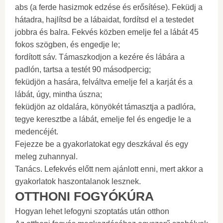
abs (a ferde hasizmok edzése és erősítése). Feküdj a
hátadra, hajlítsd be a lábaidat, fordítsd el a testedet
jobbra és balra. Fekvés közben emelje fel a lábát 45
fokos szögben, és engedje le;
fordított sáv. Támaszkodjon a kezére és lábára a
padlón, tartsa a testét 90 másodpercig;
feküdjön a hasára, felváltva emelje fel a karját és a
lábát, úgy, mintha úszna;
feküdjön az oldalára, könyökét támasztja a padlóra,
tegye keresztbe a lábát, emelje fel és engedje le a
medencéjét.
Fejezze be a gyakorlatokat egy deszkával és egy
meleg zuhannyal.
Tanács. Lefekvés előtt nem ajánlott enni, mert akkor a
gyakorlatok haszontalanok lesznek.
OTTHONI FOGYÓKÚRA
Hogyan lehet lefogyni szoptatás után otthon