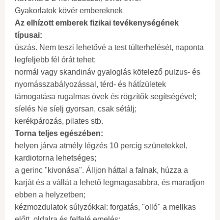
Gyakorlatok kövér embereknek
Az elhízott emberek fizikai tevékenységének
típusai:
úszás. Nem teszi lehetővé a test túlterhelését, naponta
legfeljebb fél órát tehet;
normál vagy skandináv gyaloglás kötelező pulzus- és
nyomásszabályozással, térd- és hátízületek
támogatása rugalmas övek és rögzítők segítségével;
síelés Ne síelj gyorsan, csak sétálj;
kerékpározás, pilates stb.
Torna teljes egészében:
helyen járva atmély légzés 10 percig szünetekkel,
kardiotorna lehetséges;
a gerinc "kivonása". Álljon háttal a falnak, húzza a
karját és a vállát a lehető legmagasabbra, és maradjon
ebben a helyzetben;
kézmozdulatok súlyzókkal: forgatás, "olló" a mellkas
előtt, oldalra és felfelé emelés;