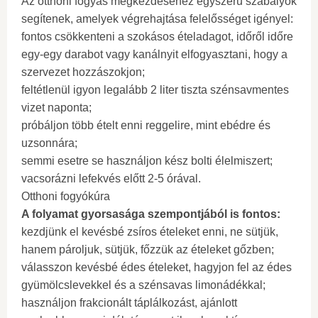
Az otthoni fogyás megkezdéséhez egyszerű szabályok
segítenek, amelyek végrehajtása felelősséget igényel:
fontos csökkenteni a szokásos ételadagot, időről időre
egy-egy darabot vagy kanálnyit elfogyasztani, hogy a
szervezet hozzászokjon;
feltétlenül igyon legalább 2 liter tiszta szénsavmentes
vizet naponta;
próbáljon több ételt enni reggelire, mint ebédre és
uzsonnára;
semmi esetre se használjon kész bolti élelmiszert;
vacsorázni lefekvés előtt 2-5 órával.
Otthoni fogyókúra
A folyamat gyorsasága szempontjából is fontos:
kezdjünk el kevésbé zsíros ételeket enni, ne sütjük,
hanem pároljuk, sütjük, főzzük az ételeket gőzben;
válasszon kevésbé édes ételeket, hagyjon fel az édes
gyümölcslevekkel és a szénsavas limonádékkal;
használjon frakcionált táplálkozást, ajánlott