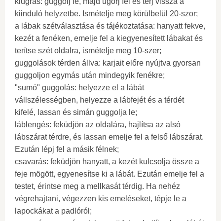
kiugrás: guggolj le, majd ugorj fel és térj vissza a
kiinduló helyzetbe. Ismételje meg körülbelül 20-szor;
a lábak szétválasztása és tájékoztatása: hanyatt fekve,
kezét a fenéken, emelje fel a kiegyenesített lábakat és
terítse szét oldalra, ismételje meg 10-szer;
guggolások térden állva: karjait előre nyújtva gyorsan
guggoljon egymás után mindegyik fenékre;
"sumó" guggolás: helyezze el a lábát
vállszélességben, helyezze a lábfejét és a térdét
kifelé, lassan és simán guggolja le;
láblengés: feküdjön az oldalára, hajlítsa az alsó
lábszárat térdre, és lassan emelje fel a felső lábszárat.
Ezután lépj fel a másik félnek;
csavarás: feküdjön hanyatt, a kezét kulcsolja össze a
feje mögött, egyenesítse ki a lábát. Ezután emelje fel a
testet, érintse meg a mellkasát térdig. Ha nehéz
végrehajtani, végezzen kis emeléseket, tépje le a
lapockákat a padlóról;