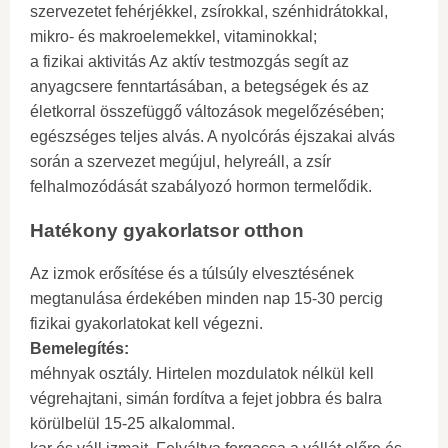
szervezetet fehérjékkel, zsírokkal, szénhidrátokkal,
mikro- és makroelemekkel, vitaminokkal;
a fizikai aktivitás Az aktív testmozgás segít az
anyagcsere fenntartásában, a betegségek és az
életkorral összefüggő változások megelőzésében;
egészséges teljes alvás. A nyolcórás éjszakai alvás
során a szervezet megújul, helyreáll, a zsír
felhalmozódását szabályozó hormon termelődik.
Hatékony gyakorlatsor otthon
Az izmok erősítése és a túlsúly elvesztésének
megtanulása érdekében minden nap 15-30 percig
fizikai gyakorlatokat kell végezni.
Bemelegítés:
méhnyak osztály. Hirtelen mozdulatok nélkül kell
végrehajtani, simán fordítva a fejet jobbra és balra
körülbelül 15-25 alkalommal.