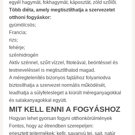
egyél hagymát, fokhagymát, káposztát, zöld szőlőt.
Több diéta, amely megtisztíthatja a szervezetet
otthoni fogyáskor:
gyümölcsös;
Francia;
rizs;
fehérje;
szénhidrogén
Aktív szénnel, szűrt vízzel, fitoteával, beöntéssel és
testneveléssel is megtisztíthatod magad.
A méregtelenítés bizonyos fajtáihoz folyamodva
biztosíthatja a szervezet normális működését,
leadhatja a súlyfelesleget a kiürült méreganyagokkal
és salakanyagokkal együtt.
MIT KELL ENNI A FOGYÁSHOZ
Hogyan lehet gyorsan fogyni otthonkörülmények
Fontos, hogy az étrendben szerepeljen:
erjesztett tejtermékek: kefir, savanyú tej, sajt, natúr