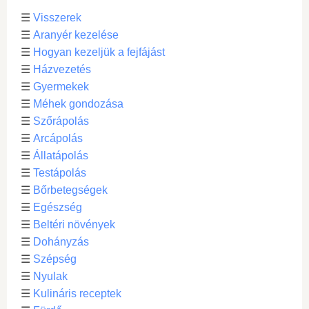
☰
Visszerek
☰
Aranyér kezelése
☰
Hogyan kezeljük a fejfájást
☰
Házvezetés
☰
Gyermekek
☰
Méhek gondozása
☰
Szőrápolás
☰
Arcápolás
☰
Állatápolás
☰
Testápolás
☰
Bőrbetegségek
☰
Egészség
☰
Beltéri növények
☰
Dohányzás
☰
Szépség
☰
Nyulak
☰
Kulináris receptek