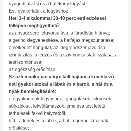
nyugodt alvást és a hatékony fogyást.
Esti gyakorlatok a fogyáshoz
Heti 3-4 alkalommal 30-40 perc esti edzéssel
fellépve megfigyelhető:
az anyagcsere felgyorsulása, a fáradtság hiánya;
a gerinc kiegyenesítése, a hátfájás megszüntetése;
emelkedett hangulat, az idegrendszer javulása;
izomlazítás, a légzés és a szívmunka stabilizálása, a
test izomtónusa;
az egészség erősítése.
Szisztematikusan végre kell hajtani a következő
esti gyakorlatokat a lábak és a karok, a hát és a
nyak bemelegítésére:
erőgyakorlatok fogyáshoz - guggolások, kitörések
súlyzókkal, fekvőtámaszok, emelésa test feletti
terhelések fekvő helyzetből;
híd - a fenék és a lábak, a hát, a gerinc izmainak
erősítése;