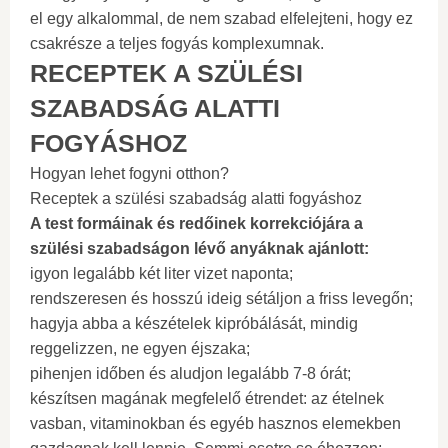
el egy alkalommal, de nem szabad elfelejteni, hogy ez
csakrésze a teljes fogyás komplexumnak.
RECEPTEK A SZÜLÉSI
SZABADSÁG ALATTI
FOGYÁSHOZ
Hogyan lehet fogyni otthon?
Receptek a szülési szabadság alatti fogyáshoz
A test formáinak és redőinek korrekciójára a
szülési szabadságon lévő anyáknak ajánlott:
igyon legalább két liter vizet naponta;
rendszeresen és hosszú ideig sétáljon a friss levegőn;
hagyja abba a készételek kipróbálását, mindig
reggelizzen, ne egyen éjszaka;
pihenjen időben és aludjon legalább 7-8 órát;
készítsen magának megfelelő étrendet: az ételnek
vasban, vitaminokban és egyéb hasznos elemekben