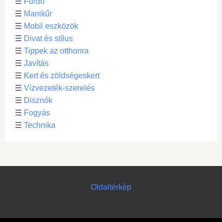
☰
Fürdő
☰
Manikűr
☰
Mobil eszközök
☰
Divat és stílus
☰
Tippek az otthonra
☰
Javítás
☰
Kert és zöldségeskert
☰
Vízvezeték-szerelés
☰
Disznók
☰
Fogyás
☰
Technika
Oldaltérkép