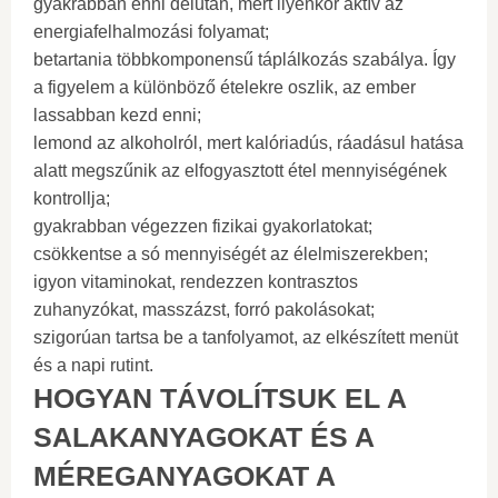
gyakrabban enni délután, mert ilyenkor aktív az
energiafelhalmozási folyamat;
betartania többkomponensű táplálkozás szabálya. Így
a figyelem a különböző ételekre oszlik, az ember
lassabban kezd enni;
lemond az alkoholról, mert kalóriadús, ráadásul hatása
alatt megszűnik az elfogyasztott étel mennyiségének
kontrollja;
gyakrabban végezzen fizikai gyakorlatokat;
csökkentse a só mennyiségét az élelmiszerekben;
igyon vitaminokat, rendezzen kontrasztos
zuhanyzókat, masszázst, forró pakolásokat;
szigorúan tartsa be a tanfolyamot, az elkészített menüt
és a napi rutint.
HOGYAN TÁVOLÍTSUK EL A
SALAKANYAGOKAT ÉS A
MÉREGANYAGOKAT A