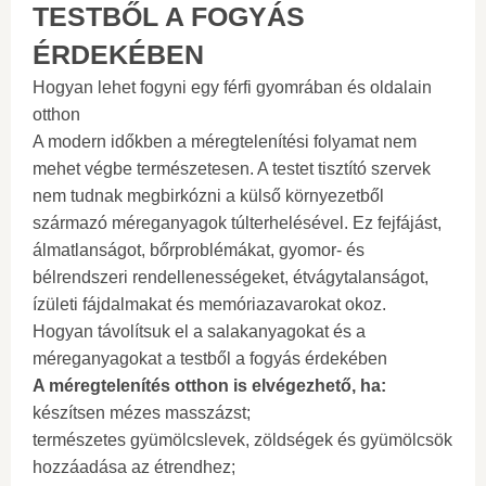
TESTBŐL A FOGYÁS
ÉRDEKÉBEN
Hogyan lehet fogyni egy férfi gyomrában és oldalain
otthon
A modern időkben a méregtelenítési folyamat nem
mehet végbe természetesen. A testet tisztító szervek
nem tudnak megbirkózni a külső környezetből
származó méreganyagok túlterhelésével. Ez fejfájást,
álmatlanságot, bőrproblémákat, gyomor- és
bélrendszeri rendellenességeket, étvágytalanságot,
ízületi fájdalmakat és memóriazavarokat okoz.
Hogyan távolítsuk el a salakanyagokat és a
méreganyagokat a testből a fogyás érdekében
A méregtelenítés otthon is elvégezhető, ha:
készítsen mézes masszázst;
természetes gyümölcslevek, zöldségek és gyümölcsök
hozzáadása az étrendhez;