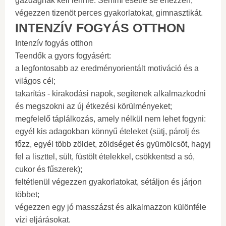
gazdagnak kell lennie. Semmi esetre se éhezzen;
végezzen tizenöt perces gyakorlatokat, gimnasztikát.
INTENZÍV FOGYÁS OTTHON
Intenzív fogyás otthon
Teendők a gyors fogyásért:
a legfontosabb az eredményorientált motiváció és a
világos cél;
takarítás - kirakodási napok, segítenek alkalmazkodni
és megszokni az új étkezési körülményeket;
megfelelő táplálkozás, amely nélkül nem lehet fogyni:
egyél kis adagokban könnyű ételeket (sütj, párolj és
főzz, egyél több zöldet, zöldséget és gyümölcsöt, hagyj
fel a liszttel, sült, füstölt ételekkel, csökkentsd a só,
cukor és fűszerek);
feltétlenül végezzen gyakorlatokat, sétáljon és járjon
többet;
végezzen egy jó masszázst és alkalmazzon különféle
vízi eljárásokat.