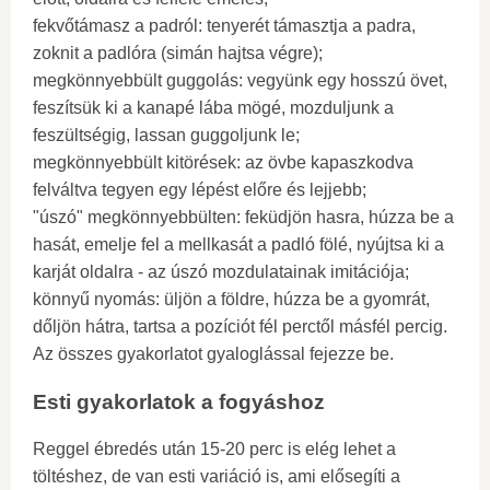
fekvőtámasz a padról: tenyerét támasztja a padra,
zoknit a padlóra (simán hajtsa végre);
megkönnyebbült guggolás: vegyünk egy hosszú övet,
feszítsük ki a kanapé lába mögé, mozduljunk a
feszültségig, lassan guggoljunk le;
megkönnyebbült kitörések: az övbe kapaszkodva
felváltva tegyen egy lépést előre és lejjebb;
"úszó" megkönnyebbülten: feküdjön hasra, húzza be a
hasát, emelje fel a mellkasát a padló fölé, nyújtsa ki a
karját oldalra - az úszó mozdulatainak imitációja;
könnyű nyomás: üljön a földre, húzza be a gyomrát,
dőljön hátra, tartsa a pozíciót fél perctől másfél percig.
Az összes gyakorlatot gyaloglással fejezze be.
Esti gyakorlatok a fogyáshoz
Reggel ébredés után 15-20 perc is elég lehet a
töltéshez, de van esti variáció is, ami elősegíti a