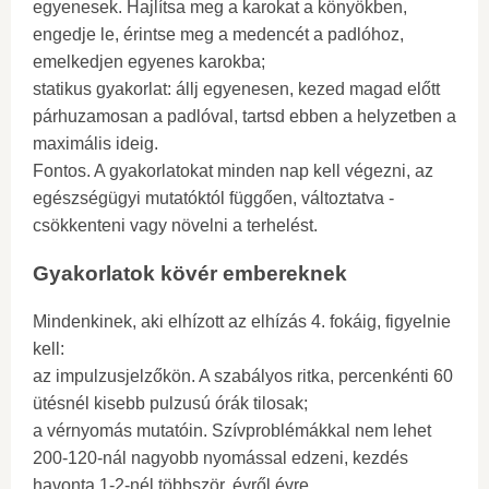
egyenesek. Hajlítsa meg a karokat a könyökben,
engedje le, érintse meg a medencét a padlóhoz,
emelkedjen egyenes karokba;
statikus gyakorlat: állj egyenesen, kezed magad előtt
párhuzamosan a padlóval, tartsd ebben a helyzetben a
maximális ideig.
Fontos. A gyakorlatokat minden nap kell végezni, az
egészségügyi mutatóktól függően, változtatva -
csökkenteni vagy növelni a terhelést.
Gyakorlatok kövér embereknek
Mindenkinek, aki elhízott az elhízás 4. fokáig, figyelnie
kell:
az impulzusjelzőkön. A szabályos ritka, percenkénti 60
ütésnél kisebb pulzusú órák tilosak;
a vérnyomás mutatóin. Szívproblémákkal nem lehet
200-120-nál nagyobb nyomással edzeni, kezdés
havonta 1-2-nél többször, évről évre.