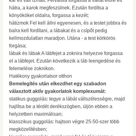
kar és váll izmait. Felváltva forgassa a vállát előre és
hátra, a karok megfeszülnek. Ezután fordítsa a
könyököket oldalra, forgassa a kezét;
hátizmok Fel kell állni egyenesen, és a testet jobbra és
balra kell fordítani, a lábakat és a csípőt pedig
kellmozdulatlan maradjon. Utána - a test körkörös
forgása;
lábak és lábak A lábfejet a zoknira helyezve forgassa
el a lábfejet. Ezután következik a láb leengedése és
felemelése zoknikon.
Hatékony gyakorlatsor otthon
Bemelegítés után elkezdhet egy szabadon
választott aktív gyakorlatok komplexumát:
statikus guggolás: tegye a lábát vállszélességre, majd
hajlítsa be a térdét derékszögben, üljön ebben a
helyzetben maximálisan;
klasszikus guggolás: hajtson végre 25-50-szer több
megközelítésben;