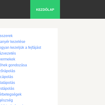
KEZDŐLAP
sszerek
anyér kezelése
gyan kezeljük a fejfájást
ázvezetés
yermekek
éhek gondozása
zőrápolás
cápolás
latápolás
stápolás
őrbetegségek
gészség