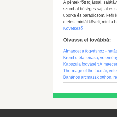
A péntek főtt tojással, salát
szombat bőséges sajttal és sz
uborka és paradicsom, kefir 
etetési mintát követi, mint a h
Következő
Olvassa el továbbá:
Almaecet a fogyáshoz - hat
Kreml diéta leírása, vélemé
Kapszula fogyásért Almaece
Thermage of the face ár, vél
Banános arcmaszk otthon, r