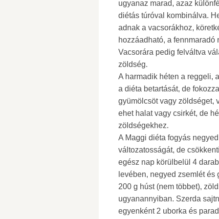
ugyanaz marad, azaz különf
diétás túróval kombinálva. H
adnak a vacsorákhoz, köretkén
hozzáadható, a fennmaradó na
Vacsorára pedig felváltva vál
zöldség.
A harmadik héten a reggeli,
a diéta betartását, de fokozz
gyümölcsöt vagy zöldséget, v
ehet halat vagy csirkét, de h
zöldségekhez.
A Maggi diéta fogyás negyedik
változatosságát, de csökkent
egész nap körülbelül 4 darab 
levében, negyed zsemlét és 
200 g húst (nem többet), zöld
ugyanannyiban. Szerda sajtna
egyenként 2 uborka és parad