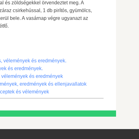
ával és zöldségekkel örvendeztet meg. A
áraz csirkehússal, 1 db pirítós, gyümölcs,
kerül bele. A vasárnap végre ugyanazt az
étfő.
ás, vélemények és eredmények.
nyek és eredmények.
t vélemények és eredmények
emények, eredmények és ellenjavallatok
eceptek és vélemények