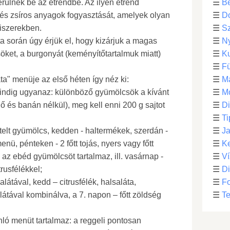
rülnek be az étrendbe. Az ilyen étrend
☰
Be
 és zsíros anyagok fogyasztását, amelyek olyan
☰
D
iszerekben.
☰
S
ta során úgy érjük el, hogy kizárjuk a magas
☰
N
ket, a burgonyát (keményítőtartalmuk miatt)
☰
Ku
☰
F
ta" menüje az első héten így néz ki:
☰
M
indig ugyanaz: különböző gyümölcsök a kívánt
☰
Mo
ő és banán nélkül), meg kell enni 200 g sajtot
☰
Di
☰
Ti
telt gyümölcs, kedden - haltermékek, szerdán -
☰
Ja
nü, pénteken - 2 főtt tojás, nyers vagy főtt
☰
Ke
az ebéd gyümölcsöt tartalmaz, ill. vasárnap -
☰
Ví
rusfélékkel;
☰
D
alátával, kedd – citrusfélék, halsaláta,
☰
F
látával kombinálva, a 7. napon – főtt zöldség
☰
Te
ló menüt tartalmaz: a reggeli pontosan