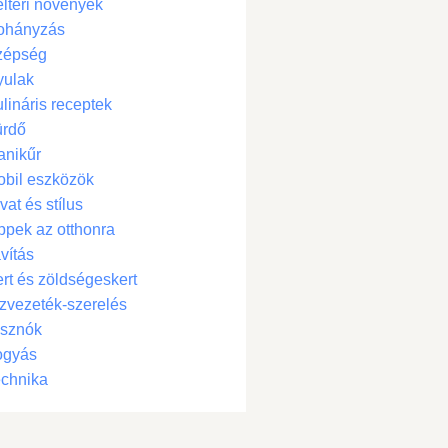
ltéri növények
ohányzás
zépség
yulak
lináris receptek
ürdő
anikűr
bil eszközök
vat és stílus
ppek az otthonra
vítás
rt és zöldségeskert
zvezeték-szerelés
isznók
ogyás
chnika