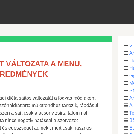
☰
Vi
☰
Ar
☰
Ho
T VÁLTOZATA A MENÜ,
☰
H
EREDMÉNYEK
☰
G
☰
M
☰
S
gi diéta sajtos változatát a fogyás módjaként.
☰
Ar
szénhidráttartalmú étrendhez tartozik, ráadásul
☰
Ál
szen a sajt csak alacsony zsírtartalommal
☰
Te
ta nincs negatív hatással a szervezet
☰
B
t és egészséget ad neki, mert csak hasznos,
☰
E