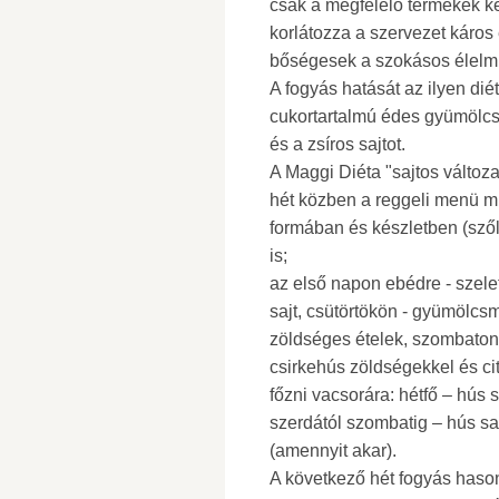
csak a megfelelő termékek ke
korlátozza a szervezet káros
bőségesek a szokásos élelm
A fogyás hatását az ilyen dié
cukortartalmú édes gyümölcsö
és a zsíros sajtot.
A Maggi Diéta "sajtos változa
hét közben a reggeli menü m
formában és készletben (szől
is;
az első napon ebédre - szele
sajt, csütörtökön - gyümölcsme
zöldséges ételek, szombaton 
csirkehús zöldségekkel és cit
főzni vacsorára: hétfő – hús s
szerdától szombatig – hús sa
(amennyit akar).
A következő hét fogyás hason