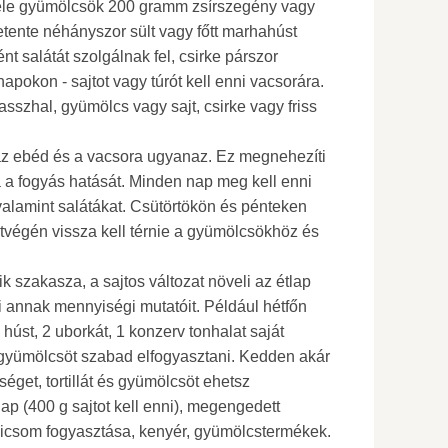
éle gyümölcsök 200 gramm zsírszegény vagy
etente néhányszor sült vagy főtt marhahúst
t salátát szolgálnak fel, csirke párszor
pokon - sajtot vagy túrót kell enni vacsorára.
asszhal, gyümölcs vagy sajt, csirke vagy friss
 az ebéd és a vacsora ugyanaz. Ez megnehezíti
a a fogyás hatását. Minden nap meg kell enni
alamint salátákat. Csütörtökön és pénteken
étvégén vissza kell térnie a gyümölcsökhöz és
 szakasza, a sajtos változat növeli az étlap
i annak mennyiségi mutatóit. Például hétfőn
húst, 2 uborkát, 1 konzerv tonhalat saját
gyümölcsöt szabad elfogyasztani. Kedden akár
séget, tortillát és gyümölcsöt ehetsz
p (400 g sajtot kell enni), megengedett
icsom fogyasztása, kenyér, gyümölcstermékek.