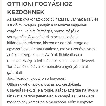
OTTHONI FOGYÁSHOZ
KEZDŐKNEK
Az aerob gyakorlatok pozitív hatással vannak a szív és
a tüdő munkájára, javítják a szervezet sejtjeinek
oxigénnel való telítettségét, normalizálják a
vérnyomást. A kezdőknek nincs szükségük
különösebb edzésre, hiszen az aerobik rengeteg
egyszerű gyakorlatot tartalmaz, melyek zenével vagy
anélkül is végezhetők. Az órák fő hitvallása a
rendszeresség, a terhelés fokozatos növekedésével.
Tornával és diétával kombinálva a gyönyörű alak
garantált.
Jóga kezdőknek otthon a fogyásért
Otthoni gyakorlatok a fogyáshoz kezdőknek:
Csavarás Feküdj le a földre, a lábakat térdre hajlítva, a
lábakat a padlón (felteheted a kanapéra). Kezek a fej
mögött vagy keresztbe a mellkason. Mély lélegzetet