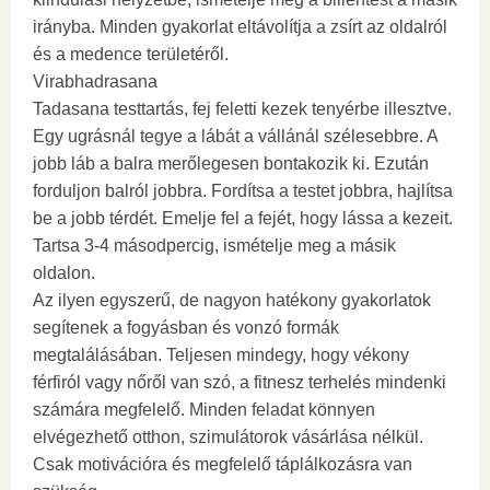
irányba. Minden gyakorlat eltávolítja a zsírt az oldalról
és a medence területéről.
Virabhadrasana
Tadasana testtartás, fej feletti kezek tenyérbe illesztve.
Egy ugrásnál tegye a lábát a vállánál szélesebbre. A
jobb láb a balra merőlegesen bontakozik ki. Ezután
forduljon balról jobbra. Fordítsa a testet jobbra, hajlítsa
be a jobb térdét. Emelje fel a fejét, hogy lássa a kezeit.
Tartsa 3-4 másodpercig, ismételje meg a másik
oldalon.
Az ilyen egyszerű, de nagyon hatékony gyakorlatok
segítenek a fogyásban és vonzó formák
megtalálásában. Teljesen mindegy, hogy vékony
férfiról vagy nőről van szó, a fitnesz terhelés mindenki
számára megfelelő. Minden feladat könnyen
elvégezhető otthon, szimulátorok vásárlása nélkül.
Csak motivációra és megfelelő táplálkozásra van