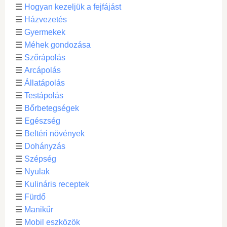
☰
Hogyan kezeljük a fejfájást
☰
Házvezetés
☰
Gyermekek
☰
Méhek gondozása
☰
Szőrápolás
☰
Arcápolás
☰
Állatápolás
☰
Testápolás
☰
Bőrbetegségek
☰
Egészség
☰
Beltéri növények
☰
Dohányzás
☰
Szépség
☰
Nyulak
☰
Kulináris receptek
☰
Fürdő
☰
Manikűr
☰
Mobil eszközök