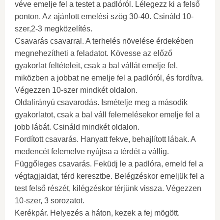
véve emelje fel a testet a padlóról. Lélegezz ki a felső
ponton. Az ajánlott emelési szög 30-40. Csináld 10-
szer,2-3 megközelítés.
Csavarás csavarral. A terhelés növelése érdekében
megnehezítheti a feladatot. Kövesse az előző
gyakorlat feltételeit, csak a bal vállát emelje fel,
miközben a jobbat ne emelje fel a padlóról, és fordítva.
Végezzen 10-szer mindkét oldalon.
Oldalirányú csavarodás. Ismételje meg a második
gyakorlatot, csak a bal váll felemelésekor emelje fel a
jobb lábát. Csináld mindkét oldalon.
Fordított csavarás. Hanyatt fekve, behajlított lábak. A
medencét felemelve nyújtsa a térdét a vállig.
Függőleges csavarás. Feküdj le a padlóra, emeld fel a
végtagjaidat, térd keresztbe. Belégzéskor emeljük fel a
test felső részét, kilégzéskor térjünk vissza. Végezzen
10-szer, 3 sorozatot.
Kerékpár. Helyezés a háton, kezek a fej mögött.