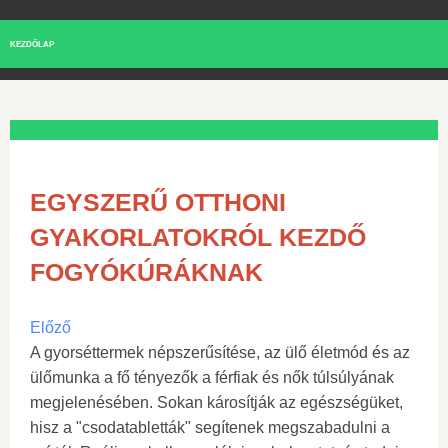
KEZDŐLAP
EGYSZERŰ OTTHONI
GYAKORLATOKRÓL KEZDŐ
FOGYÓKÚRÁKNAK
Előző
A gyorséttermek népszerűsítése, az ülő életmód és az
ülőmunka a fő tényezők a férfiak és nők túlsúlyának
megjelenésében. Sokan károsítják az egészségüket,
hisz a "csodatabletták" segítenek megszabadulni a