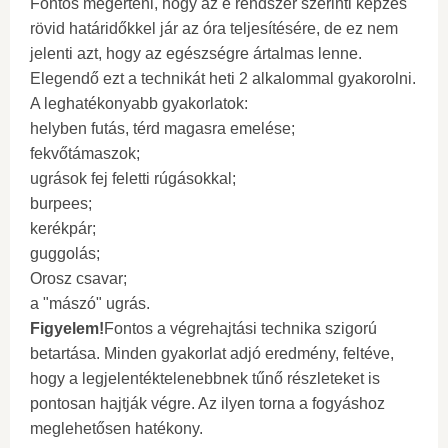
Fontos megérteni, hogy az e rendszer szerinti képzés
rövid határidőkkel jár az óra teljesítésére, de ez nem
jelenti azt, hogy az egészségre ártalmas lenne.
Elegendő ezt a technikát heti 2 alkalommal gyakorolni.
A leghatékonyabb gyakorlatok:
helyben futás, térd magasra emelése;
fekvőtámaszok;
ugrások fej feletti rúgásokkal;
burpees;
kerékpár;
guggolás;
Orosz csavar;
a "mászó" ugrás.
Figyelem!
Fontos a végrehajtási technika szigorú
betartása. Minden gyakorlat adjó eredmény, feltéve,
hogy a legjelentéktelenebbnek tűnő részleteket is
pontosan hajtják végre. Az ilyen torna a fogyáshoz
meglehetősen hatékony.