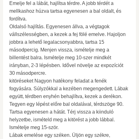
Emelje fel a lábát, hajlítsa térdre. A jobb térdét a
mellkashoz húzva tartsa egyenesen a bal oldalt, és
fordítva.
Oldalsó hajlítás. Egyenesen állva, a végtagok
vállszélességben, a kezek a fej fölé emelve. Hajoljon
jobbra a lehető legalacsonyabbra, tartsa 15
másodpercig. Menjen vissza, ismételje meg a
billentést balra. Ismételje meg 10-szer mindkét
irányban, 2-3 lépésben. Idővel növelje az expozíciót
30 másodpercre.
kitöréseket Nagyon hatékony feladat a fenék
fogyására. Súlyzókkal a kezében megengedett. Lábak
együtt, térdben enyhén behajlítva, kezek a derékon.
Tegyen egy lépést előre bal oldalával, térdszöge 90.
Tartsa egyenesen a hátát. Térj vissza a kiinduló
helyzetbe, ismételd meg a kitörést a jobb lábbal.
Ismételje meg 15-ször.
Lábak emelése egy széken. Üljön egy székre,