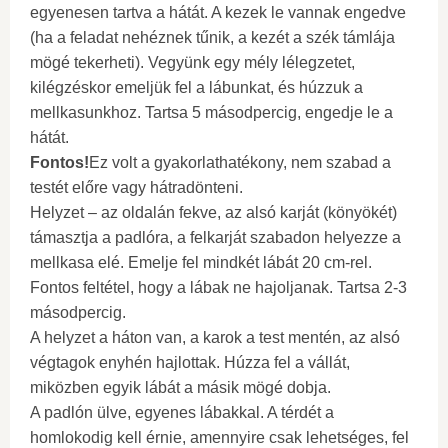
egyenesen tartva a hátát. A kezek le vannak engedve
(ha a feladat nehéznek tűnik, a kezét a szék támlája
mögé tekerheti). Vegyünk egy mély lélegzetet,
kilégzéskor emeljük fel a lábunkat, és húzzuk a
mellkasunkhoz. Tartsa 5 másodpercig, engedje le a
hátát.
Fontos!
Ez volt a gyakorlathatékony, nem szabad a
testét előre vagy hátradönteni.
Helyzet – az oldalán fekve, az alsó karját (könyökét)
támasztja a padlóra, a felkarját szabadon helyezze a
mellkasa elé. Emelje fel mindkét lábát 20 cm-rel.
Fontos feltétel, hogy a lábak ne hajoljanak. Tartsa 2-3
másodpercig.
A helyzet a háton van, a karok a test mentén, az alsó
végtagok enyhén hajlottak. Húzza fel a vállát,
miközben egyik lábát a másik mögé dobja.
A padlón ülve, egyenes lábakkal. A térdét a
homlokodig kell érnie, amennyire csak lehetséges, fel