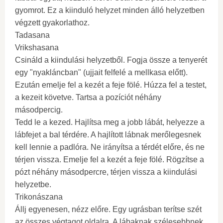
gyomrot. Ez a kiinduló helyzet minden álló helyzetben
végzett gyakorlathoz.
Tadasana
Vrikshasana
Csináld a kiindulási helyzetből. Fogja össze a tenyerét
egy "nyakláncban" (ujjait felfelé a mellkasa előtt).
Ezután emelje fel a kezét a feje fölé. Húzza fel a testet,
a kezeit követve. Tartsa a pozíciót néhány
másodpercig.
Tedd le a kezed. Hajlítsa meg a jobb lábát, helyezze a
lábfejet a bal térdére. A hajlított lábnak merőlegesnek
kell lennie a padlóra. Ne irányítsa a térdét előre, és ne
térjen vissza. Emelje fel a kezét a feje fölé. Rögzítse a
pózt néhány másodpercre, térjen vissza a kiindulási
helyzetbe.
Trikonászana
Állj egyenesen, nézz előre. Egy ugrásban terítse szét
az összes végtagot oldalra. A lábaknak szélesebbnek