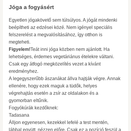
Jóga a fogyásért
Egyetlen jógakövető sem túlsúlyos. A jógát mindenki
beépítheti az edzései közé. Nem igényel speciális
felszerelést a megvalósításához, így otthon is
megteheti.
Figyelem!
Teát inni jóga közben nem ajánlott. Ha
lehetséges, érdemes vegetáriánus ételekre váltani.
Csak egy átfogó megközelítés vezet a kívánt
eredményhez.
A legegyszerűbb ászanákat állva hajtják végre. Annak
ellenére, hogy ezek maguk a tüdők, helyes
végrehajtás esetén a zsír az oldalakon és a
gyomorban eltűnik.
Fogyókúrák kezdőknek:
Tadasana
Álljon egyenesen, kezekkel lefelé a test mentén,
lábbal együtt, nézzen előre. Csak ez a pozíció feszül a