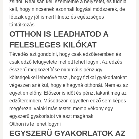
zsírtól. Reálisan kell szemlélnie a helyzetet, és tudnia
kell, hogy nincsenek azonnali fogyási módszerek, de
létezik egy jól ismert fitnesz és egészséges
táplálkozás.
OTTHON IS LEADHATOD A
FELESLEGES KILÓKAT
Tévedés azt gondolni, hogy csak edzőteremben és
csak edző felügyelete mellett lehet fogyni. Az edzés
ésszerű megközelítése minimális pénzügyi
költségekkel lehetővé teszi, hogy fizikai gyakorlatokat
végezzen anélkül, hogy elhagyná otthonát. Nem ez az
egyetlen előny. Először is időt és pénzt takarít meg az
edzőteremben. Másodszor, egyetlen edző sem képes
megérezni valaki más testét, mert a vékony egy
egyszerű gyakorlatot választ magának.
Otthon is le lehet fogyni
EGYSZERŰ GYAKORLATOK AZ