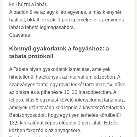
kell húzni a lábát.
A padlón ülve az egyik láb egyenes, a másik enyhén
hajlított, oldalt fekszik. 1 percig emelje fel az egyenes
lábát a lehető legmagasabbra.
Csavarás
Könnyű gyakorlatok a fogyáshoz: a
tabata protokoll
A Tabata olyan gyakorlatok ismétlése, amelyek
hihetetlenül hatékonyak az intervallum edzésben. A
szabványos forma egy rövid leckét tartalmaz, fix idővel
az órákra és a pihenésre 10, 20 másodpercben. A
teljes ciklus 8 egymást követő intervallumot tartalmaz,
amelyek után tovább kell lépnie a következő feladatra.
Bebizonyosodott, hogy egy ilyen terhelés körülbelül
13,5 kilokalóriát képes elégetni 1 perc alatt. Edzés
közben fokozódik az anyagcsere.