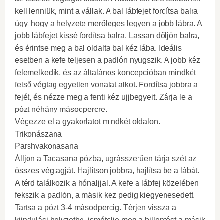
kell lenniük, mint a vállak. A bal lábfejet fordítsa balra
úgy, hogy a helyzete merőleges legyen a jobb lábra. A
jobb lábfejet kissé fordítsa balra. Lassan dőljön balra,
és érintse meg a bal oldalta bal kéz lába. Ideális
esetben a kefe teljesen a padlón nyugszik. A jobb kéz
felemelkedik, és az általános koncepcióban mindkét
felső végtag egyetlen vonalat alkot. Fordítsa jobbra a
fejét, és nézze meg a fenti kéz ujjbegyeit. Zárja le a
pózt néhány másodpercre.
Végezze el a gyakorlatot mindkét oldalon.
Trikonászana
Parshvakonasana
Álljon a Tadasana pózba, ugrásszerűen tárja szét az
összes végtagját. Hajlítson jobbra, hajlítsa be a lábát.
A térd találkozik a hónaljjal. A kefe a lábfej közelében
fekszik a padlón, a másik kéz pedig kiegyenesedett.
Tartsa a pózt 3-4 másodpercig. Térjen vissza a
kiindulási helyzetbe, ismételje meg a billentést a másik