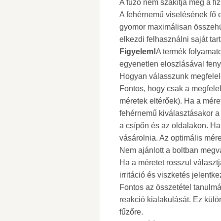
A fűző nem szakítja meg a fizi
A fehérnemű viselésének fő 
gyomor maximálisan összehúz
elkezdi felhasználni saját tar
Figyelem!
A termék folyamato
egyenetlen eloszlásával feny
Hogyan válasszunk megfelelő
Fontos, hogy csak a megfelel
méretek eltérőek). Ha a mér
fehérnemű kiválasztásakor a z
a csípőn és az oldalakon. Ha 
vásárolnia. Az optimális mére
Nem ajánlott a boltban megvá
Ha a méretet rosszul választ
irritáció és viszketés jelentk
Fontos az összetétel tanulm
reakció kialakulását. Ez kül
fűzőre.