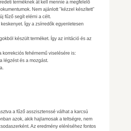
 eredeti terméknek át kell mennie a megfelelő
okumentumok. Nem ajánlott "kézzel készített"
j fűző segít elérni a célt.
 keskenyet. Így a zsírredők egyenletesen
kból készült terméket. Így az irritáció és az
 korrekciós fehérnemű viselésére is:
a légzést és a mozgást.
a.
ztva a fűző asszisztenssé válhat a karcsú
zonban azok, akik hajlamosak a teltségre, nem
 csodaszerként. Az eredmény eléréséhez fontos