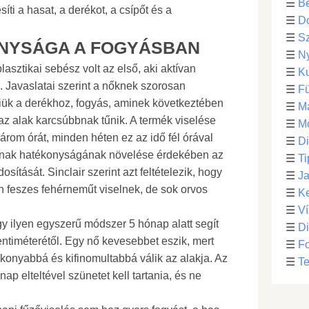
☰
Be
síti a hasat, a derékot, a csípőt és a
☰
D
☰
S
ONYSÁGA A FOGYÁSBAN
☰
N
lasztikai sebész volt az első, aki aktívan
☰
Ku
". Javaslatai szerint a nőknek szorosan
☰
F
lniük a derékhoz, fogyás, aminek következtében
☰
M
az alak karcsúbbnak tűnik. A termék viselése
☰
Mo
rom órát, minden héten ez az idő fél órával
☰
Di
tának hatékonyságának növelése érdekében az
☰
Ti
sítását. Sinclair szerint azt feltételezik, hogy
☰
Ja
n feszes fehérneműt viselnek, de sok orvos
☰
Ke
☰
Ví
gy ilyen egyszerű módszer 5 hónap alatt segít
☰
D
ntiméterétől. Egy nő kevesebbet eszik, mert
☰
F
onyabbá és kifinomultabbá válik az alakja. Az
☰
Te
ap elteltével szünetet kell tartania, és ne