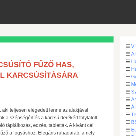
☰
Vi
☰
Ar
☰
Ho
SÚSÍTÓ FŰZŐ HAS,
☰
H
AL KARCSÚSÍTÁSÁRA
☰
G
☰
M
☰
S
☰
Ar
☰
Ál
 aki teljesen elégedett lenne az alakjával.
☰
Te
a szépségért és a karcsú derékért folytatott
☰
B
ő táplálkozás, edzés, tabletták. A kívánt cél
☰
E
fűző a fogyáshoz. Elegáns ruhadarab, amely