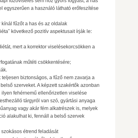
api fűzőviselés sem hoz gyors fogyást, a has
l egyszerűen a használó látható erőfeszítése
ínál fűzőt a has és az oldalak
ta" ​​következő pozitív aspektusait írják le:
iétát, mert a korrektor viselésekorcsökken a
érfogatának műtéti csökkentésére;
ják.
k teljesen biztonságos, a fűző nem zavarja a
a belső szerveket. A képzett szakértők azonban
 ilyen fehérnemű ellenőrizetlen viselése
esthezálló tárgyról van szó, gyártási anyaga
űanyag vagy akár fém alkatrészek is, melyek
ió alakulhat ki, fennáll a belső szervek
a szokásos étrend feladását