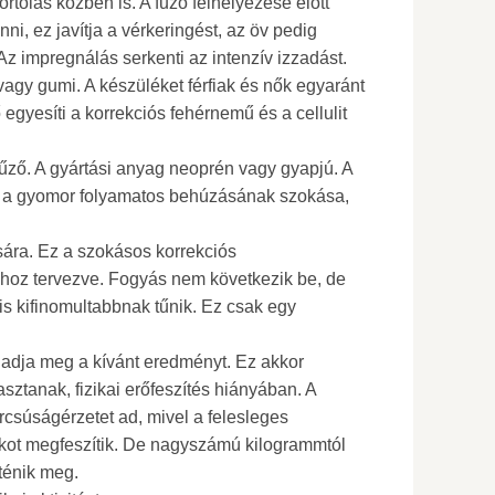
tolás közben is. A fűző felhelyezése előtt
enni, ez javítja a vérkeringést, az öv pedig
Az impregnálás serkenti az intenzív izzadást.
vagy gumi. A készüléket férfiak és nők egyaránt
 egyesíti a korrekciós fehérnemű és a cellulit
fűző. A gyártási anyag neoprén vagy gyapjú. A
ul a gyomor folyamatos behúzásának szokása,
sára. Ez a szokásos korrekciós
hoz tervezve. Fogyás nem következik be, de
is kifinomultabbnak tűnik. Ez csak egy
adja meg a kívánt eredményt. Ez akkor
asztanak, fizikai erőfeszítés hiányában. A
rcsúságérzetet ad, mivel a felesleges
alakot megfeszítik. De nagyszámú kilogrammtól
ténik meg.