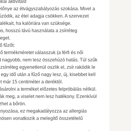
kai aktivitást
előnye az étvágyszabályozás szokása. Mivel a
ódik, az étel adagja csökken. A szervezet
talékait, ha kalóriára van szüksége.
s, hosszú távú használata a zsírréteg
eget.
 fűzőt:
ő termékméretet válasszuk (a férfi és női
et nagyobb, nem lesz összehúzó hatás. Túl szűk
sírréteg egyenetlenül oszlik el, zsír rakódik le
egy idő után a fűző nagy lesz, új, kisebbet kell
t már 15 centiméter a deréktól.
sárolni a terméket előzetes felpróbálás nélkül.
ják meg, a viselet nem lesz hatékony. Ezenkívül
ezhet a bőrön.
ányozása, ez megakadályozza az allergiás
önösen vonatkozik a melegítő összetételű