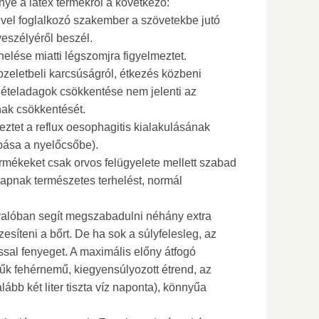
ye a latex termékről a következő:
vel foglalkozó szakember a szövetekbe jutó
eszélyéről beszél.
elése miatti légszomjra figyelmeztet.
zeletbeli karcsúságról, étkezés közbeni
 ételadagok csökkentése nem jelenti az
nak csökkentését.
eztet a reflux oesophagitis kialakulásának
bása a nyelőcsőbe).
ermékeket csak orvos felügyelete mellett szabad
kapnak természetes terhelést, normál
valóban segít megszabadulni néhány extra
zesíteni a bőrt. De ha sok a súlyfelesleg, az
al fenyeget. A maximális előny átfogó
zűk fehérnemű, kiegyensúlyozott étrend, az
lább két liter tiszta víz naponta), könnyűa