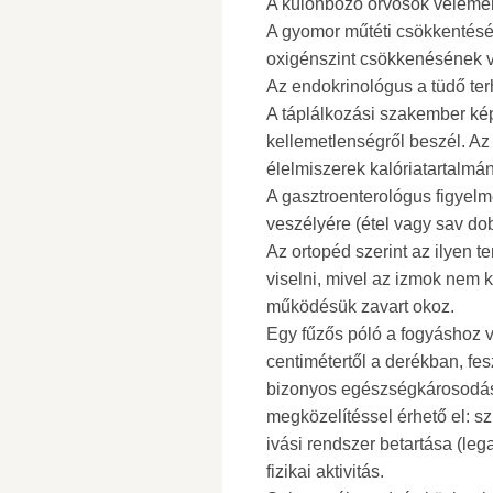
A különböző orvosok vélemén
A gyomor műtéti csökkentésé
oxigénszint csökkenésének v
Az endokrinológus a tüdő terh
A táplálkozási szakember kép
kellemetlenségről beszél. Az
élelmiszerek kalóriatartalmá
A gasztroenterológus figyelm
veszélyére (étel vagy sav do
Az ortopéd szerint az ilyen t
viselni, mivel az izmok nem 
működésük zavart okoz.
Egy fűzős póló a fogyáshoz 
centimétertől a derékban, fes
bizonyos egészségkárosodáss
megközelítéssel érhető el: s
ivási rendszer betartása (lega
fizikai aktivitás.