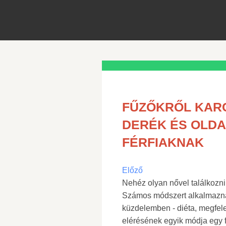
FŰZŐKRŐL KARC
DERÉK ÉS OLD
FÉRFIAKNAK
Előző
Nehéz olyan nővel találkozni,
Számos módszert alkalmaznak 
küzdelemben - diéta, megfelel
elérésének egyik módja egy 