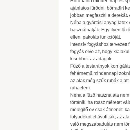
Hordhatod minden nap és spor
ajánlatos fürödni, bőrradírt k
jobban megfeszíti a derekát. 
Néha a gyártási anyag latex 
használhatják. Egy ilyen fűző
elleni pakolás funkcióját.
Intenzív fogyáshoz tervezett 
fogyás elve az, hogy kialak
kisebbek az adagok.
Fűző a testarányok korrigálá
fehérnemű,mindennapi zokni
az alak még szűk ruhák alatt 
ruhaelem.
Néha a fűző használata nem 
történik, ha rossz méretet vál
melegítő öv csak átmeneti ka
folyadékot eltávolítják, az 
való megszabadulás nem tör