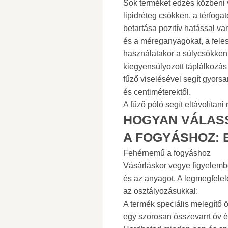
Sok terméket edzés közbeni 
lipidréteg csökken, a térfoga
betartása pozitív hatással va
és a méreganyagokat, a felesl
használatakor a súlycsökken
kiegyensúlyozott táplálkozás
fűző viselésével segít gyors
és centiméterektől.
A fűző póló segít eltávolítani
HOGYAN VÁLAS
A FOGYÁSHOZ: 
Fehérnemű a fogyáshoz
Vásárláskor vegye figyelembe
és az anyagot. A legmegfelel
az osztályozásukkal:
A termék speciális melegítő ö
egy szorosan összevarrt öv és