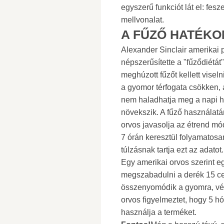
egyszerű funkciót lát el: fesze
mellvonalat.
A FŰZŐ HATÉK
Alexander Sinclair amerikai p
népszerűsítette a "fűződiétát
meghúzott fűzőt kellett vise
a gyomor térfogata csökken, 
nem haladhatja meg a napi há
növekszik. A fűző használa
orvos javasolja az étrend módo
7 órán keresztül folyamatosa
túlzásnak tartja ezt az adatot.
Egy amerikai orvos szerint e
megszabadulni a derék 15 ce
összenyomódik a gyomra, vék
orvos figyelmeztet, hogy 5 hón
használja a terméket.