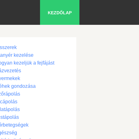
KEZDŐLAP
sszerek
anyér kezelése
gyan kezeljük a fejfájást
ázvezetés
yermekek
éhek gondozása
zőrápolás
cápolás
latápolás
stápolás
őrbetegségek
gészség