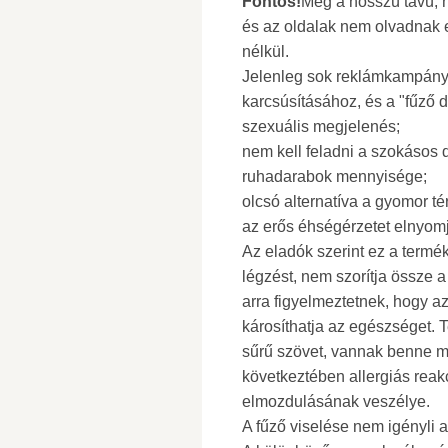
Fontos!
Még a hosszú távú, n
és az oldalak nem olvadnak e
nélkül.
Jelenleg sok reklámkampány k
karcsúsításához, és a "fűző dié
szexuális megjelenés;
nem kell feladni a szokásos d
ruhadarabok mennyisége;
olcsó alternatíva a gyomor t
az erős éhségérzetet elnyom
Az eladók szerint ez a termé
légzést, nem szorítja össze 
arra figyelmeztetnek, hogy az
károsíthatja az egészséget. T
sűrű szövet, vannak benne m
következtében allergiás reakc
elmozdulásának veszélye.
A fűző viselése nem igényli 