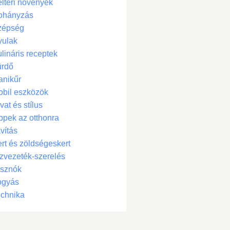
ltéri növények
ohányzás
zépség
yulak
lináris receptek
ürdő
anikűr
bil eszközök
vat és stílus
ppek az otthonra
vítás
rt és zöldségeskert
zvezeték-szerelés
isznók
ogyás
chnika