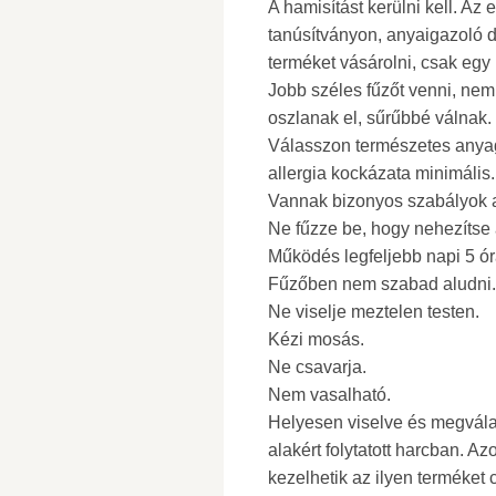
A hamisítást kerülni kell. Az
tanúsítványon, anyaigazoló d
terméket vásárolni, csak egy ú
Jobb széles fűzőt venni, nem
oszlanak el, sűrűbbé válnak.
Válasszon természetes anyago
allergia kockázata minimális.
Vannak bizonyos szabályok a
Ne fűzze be, hogy nehezítse 
Működés legfeljebb napi 5 ór
Fűzőben nem szabad aludni.
Ne viselje meztelen testen.
Kézi mosás.
Ne csavarja.
Nem vasalható.
Helyesen viselve és megválas
alakért folytatott harcban. A
kezelhetik az ilyen terméket