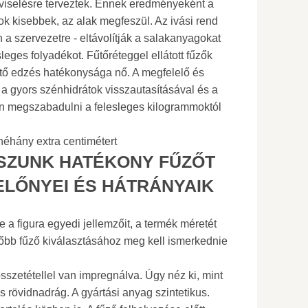
viselésre terveztek. Ennek eredményeként a
tok kisebbek, az alak megfeszül. Az ivási rend
n a szervezetre - eltávolítják a salakanyagokat
eges folyadékot. Fűtőréteggel ellátott fűzők
tő edzés hatékonysága nő. A megfelelő és
 a gyors szénhidrátok visszautasításával és a
an megszabadulni a felesleges kilogrammoktól
 néhány extra centimétert
SZUNK HATÉKONY FŰZŐT
ELŐNYEI ÉS HÁTRÁNYAIK
 a figura egyedi jellemzőit, a termék méretét
őbb fűző kiválasztásához meg kell ismerkednie
sszetétellel van impregnálva. Úgy néz ki, mint
 rövidnadrág. A gyártási anyag szintetikus.