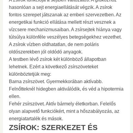
hasonlóan a sejt energiaellátását végzik. A zsírok
fontos szerepet játszanak az emberi szervezetben. Az
energetikai funkció ellátása mellett részt vesznek a
vízcsere mechanizmusaiban. A zsírsejtek hiánya vagy
túlsúlya különféle veszélyes betegségekhez vezethet.
A zsírok vízben oldhatatlan, de nem poláris
oldószerekben jól oldódó anyagok.
A testben lévő zsírok két különböző állapotban
lehetnek. Ezért a következő zsírszöveteket
különböztetjük meg:
Barna zsírszövet. Gyermekkorában aktívabb.
Felnőtteknél hidegben aktiválódik, és véd a hipotermia
ellen.
Fehér zsírszövet. Aktív bármely életkorban. Felelős
olyan alapvető funkciókért, mint a hőszabályozás, az
energiatartalék és mások.
ZSÍROK: SZERKEZET ÉS