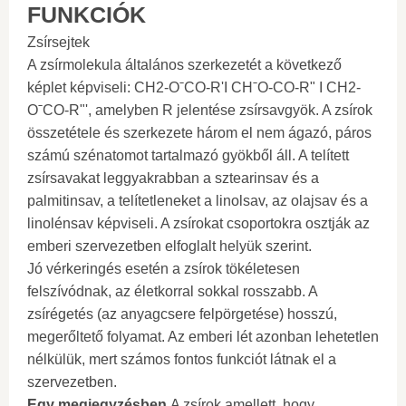
FUNKCIÓK
Zsírsejtek
A zsírmolekula általános szerkezetét a következő
képlet képviseli: CH2-OˉCO-R'I CHˉO-CO-R" I CH2-
OˉCO-R"', amelyben R jelentése zsírsavgyök. A zsírok
összetétele és szerkezete három el nem ágazó, páros
számú szénatomot tartalmazó gyökből áll. A telített
zsírsavakat leggyakrabban a sztearinsav és a
palmitinsav, a telítetleneket a linolsav, az olajsav és a
linolénsav képviseli. A zsírokat csoportokra osztják az
emberi szervezetben elfoglalt helyük szerint.
Jó vérkeringés esetén a zsírok tökéletesen
felszívódnak, az életkorral sokkal rosszabb. A
zsírégetés (az anyagcsere felpörgetése) hosszú,
megerőltető folyamat. Az emberi lét azonban lehetetlen
nélkülük, mert számos fontos funkciót látnak el a
szervezetben.
Egy megjegyzésben.
A zsírok amellett, hogy