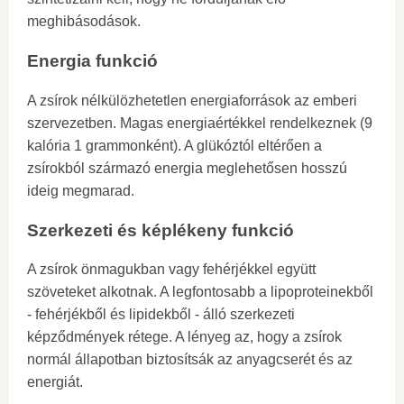
meghibásodások.
Energia funkció
A zsírok nélkülözhetetlen energiaforrások az emberi
szervezetben. Magas energiaértékkel rendelkeznek (9
kalória 1 grammonként). A glükóztól eltérően a
zsírokból származó energia meglehetősen hosszú
ideig megmarad.
Szerkezeti és képlékeny funkció
A zsírok önmagukban vagy fehérjékkel együtt
szöveteket alkotnak. A legfontosabb a lipoproteinekből
- fehérjékből és lipidekből - álló szerkezeti
képződmények rétege. A lényeg az, hogy a zsírok
normál állapotban biztosítsák az anyagcserét és az
energiát.