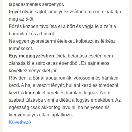
tapadásmentes serpenyőt.
Egyél olyan sajtot, amelynek zsírtartalma nem haladja
meg az 5-öt.
Főzés közben távolítsa el a bőrt és vágja le a zsírt a
baromfiról és a húsról.
Ne egyen gyorséttermi ételeket, kolbászt és félkész
termékeket.
Egy megjegyzésben.
Diéta betartása esetén nem
zárhatja ki a zsírokat az étrendből. Ez sajnálatos
következményekkel jár.
Röviden, a bőr állapota romlik, vörösödni és hámlani
kezd. A haj elveszíti fényét, hullani kezd és töredezni
kezd. A körmök eltörnek és hámlani fognak. Nem
szabad túlzásba vinni a diétát a fogyás érdekében. Az
egészség csak akkor fog javulni, ha helyesen és
kiegyensúlyozottan táplálkozik.
Következő