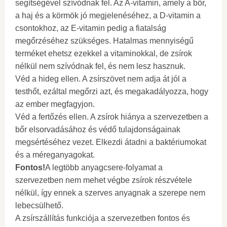
segítségével szívódnak fel. Az A-vitamin, amely a bőr,
a haj és a körmök jó megjelenéséhez, a D-vitamin a
csontokhoz, az E-vitamin pedig a fiatalság
megőrzéséhez szükséges. Hatalmas mennyiségű
terméket ehetsz ezekkel a vitaminokkal, de zsírok
nélkül nem szívódnak fel, és nem lesz hasznuk.
Véd a hideg ellen. A zsírszövet nem adja át jól a
testhőt, ezáltal megőrzi azt, és megakadályozza, hogy
az ember megfagyjon.
Véd a fertőzés ellen. A zsírok hiánya a szervezetben a
bőr elsorvadásához és védő tulajdonságainak
megsértéséhez vezet. Elkezdi átadni a baktériumokat
és a méreganyagokat.
Fontos!
A legtöbb anyagcsere-folyamat a
szervezetben nem mehet végbe zsírok részvétele
nélkül, így ennek a szerves anyagnak a szerepe nem
lebecsülhető.
A zsírszállítás funkciója a szervezetben fontos és