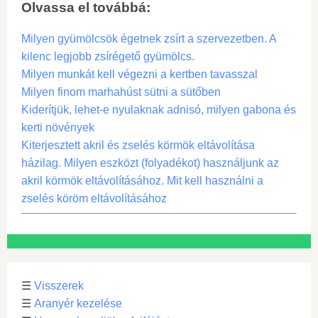
Olvassa el továbbá:
Milyen gyümölcsök égetnek zsírt a szervezetben. A
kilenc legjobb zsírégető gyümölcs.
Milyen munkát kell végezni a kertben tavasszal
Milyen finom marhahúst sütni a sütőben
Kiderítjük, lehet-e nyulaknak adnisó, milyen gabona és
kerti növények
Kiterjesztett akril és zselés körmök eltávolítása
házilag. Milyen eszközt (folyadékot) használjunk az
akril körmök eltávolításához. Mit kell használni a
zselés köröm eltávolításához
☰
Visszerek
☰
Aranyér kezelése