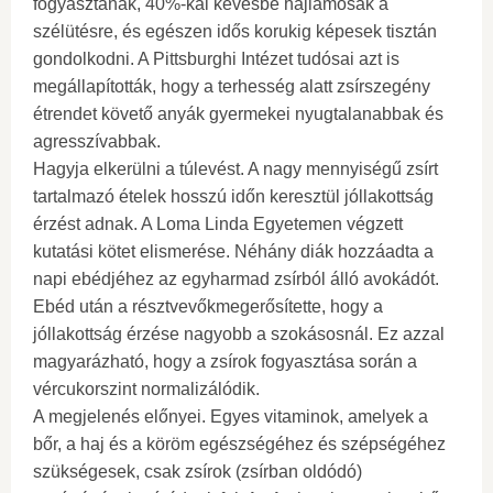
fogyasztanak, 40%-kal kevésbé hajlamosak a
szélütésre, és egészen idős korukig képesek tisztán
gondolkodni. A Pittsburghi Intézet tudósai azt is
megállapították, hogy a terhesség alatt zsírszegény
étrendet követő anyák gyermekei nyugtalanabbak és
agresszívabbak.
Hagyja elkerülni a túlevést. A nagy mennyiségű zsírt
tartalmazó ételek hosszú időn keresztül jóllakottság
érzést adnak. A Loma Linda Egyetemen végzett
kutatási kötet elismerése. Néhány diák hozzáadta a
napi ebédjéhez az egyharmad zsírból álló avokádót.
Ebéd után a résztvevőkmegerősítette, hogy a
jóllakottság érzése nagyobb a szokásosnál. Ez azzal
magyarázható, hogy a zsírok fogyasztása során a
vércukorszint normalizálódik.
A megjelenés előnyei. Egyes vitaminok, amelyek a
bőr, a haj és a köröm egészségéhez és szépségéhez
szükségesek, csak zsírok (zsírban oldódó)