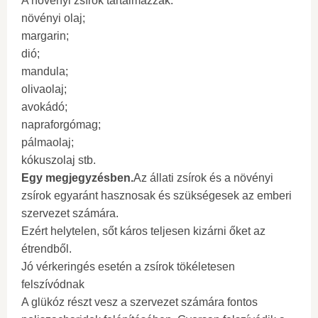
A növényi zsírok tartalmazzák:
növényi olaj;
margarin;
dió;
mandula;
olivaolaj;
avokádó;
napraforgómag;
pálmaolaj;
kókuszolaj stb.
Egy megjegyzésben.
Az állati zsírok és a növényi
zsírok egyaránt hasznosak és szükségesek az emberi
szervezet számára.
Ezért helytelen, sőt káros teljesen kizárni őket az
étrendből.
Jó vérkeringés esetén a zsírok tökéletesen
felszívódnak
A glükóz részt vesz a szervezet számára fontos