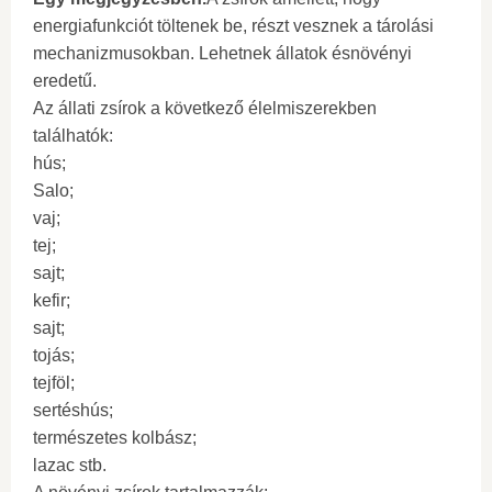
energiafunkciót töltenek be, részt vesznek a tárolási
mechanizmusokban. Lehetnek állatok ésnövényi
eredetű.
Az állati zsírok a következő élelmiszerekben
találhatók:
hús;
Salo;
vaj;
tej;
sajt;
kefir;
sajt;
tojás;
tejföl;
sertéshús;
természetes kolbász;
lazac stb.