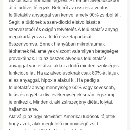
Biztosítsa a normális légzést. Az ember alveolusokból
álló tüdővel lélegzik. Belülről az összes alveolus
felületaktív anyaggal van kenve, amely 90% zsírból áll.
Segíti a tüdőnek a szén-dioxid eltávolítását a
szervezetből és oxigén felvételét. A felületaktív anyag
megakadályozza a tüdő összetapadását
összenyomva. Ennek hiányában mikrotraumák
léphetnek fel, amelyek viszont valamilyen betegséget
provokálnak. Ha az összes alveolus felületaktív
anyaggal van ellátva, akkor a tüdő minden szükséges
funkciót ellát. Ha az alveolusoknak csak 80%-át látjuk
el az anyaggal, hipoxia alakul ki. Ha pedig a
felületaktív anyag mennyisége 60% vagy kevesebb,
futás és egyéb aktív tevékenységek során légszomj
jelentkezik. Mindenki, aki zsírszegény diétát folytat,
hajlamos erre.
Aktiválja az agyi aktivitást. Amerikai tudósok rájöttek,
hogy azok, akik megfelelő mennyiségű zsírt