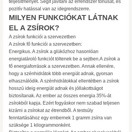
teljesítményét. Segít javítani az érrendszer tónusát, és
pozitív hatással van az idegrendszerre.
MILYEN FUNKCIÓKAT LÁTNAK
EL A ZSÍROK?
A zsírok funkciói a szervezetben
A zsírok fő funkciói a szervezetben:
Energikus. A zsírok a glükózhoz hasonlóan
energiatároló funkciót töltenek be a sejtben.A zsírok a
fő energiaforrások a szervezetben. Annak ellenére,
hogy a szénhidrátok több energiát adnak, gyorsan
elhasználódik. A szénhidrátokkal ellentétben a zsírok
hosszú ideig energiát adnak és jóllakottságot
biztosítanak. Az ember az összes energia 35%-át
zsírokból kapja. Ezért fogyáskor nem szabad teljesen
kizárni a zsírokat az étrendből. A testsúly
fenntartásához egy embernek 1 gramm zsírra van
szüksége 1 kilogrammonként.