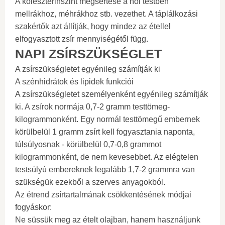
A koleszterinszint megsértése a női testben
mellrákhoz, méhrákhoz stb. vezethet. A táplálkozási
szakértők azt állítják, hogy mindez az étellel
elfogyasztott zsír mennyiségétől függ.
NAPI ZSÍRSZÜKSÉGLET
A zsírszükségletet egyénileg számítják ki
A szénhidrátok és lipidek funkciói
A zsírszükségletet személyenként egyénileg számítják
ki. A zsírok normája 0,7-2 gramm testtömeg-
kilogrammonként. Egy normál testtömegű embernek
körülbelül 1 gramm zsírt kell fogyasztania naponta,
túlsúlyosnak - körülbelül 0,7-0,8 grammot
kilogrammonként, de nem kevesebbet. Az elégtelen
testsúlyú embereknek legalább 1,7-2 grammra van
szükségük ezekből a szerves anyagokból.
Az étrend zsírtartalmának csökkentésének módjai
fogyáskor:
Ne süssük meg az ételt olajban, hanem használjunk