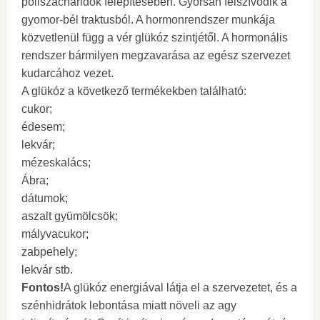
poliszacharidok felépítésében. Gyorsan felszívódik a
gyomor-bél traktusból. A hormonrendszer munkája
közvetlenül függ a vér glükóz szintjétől. A hormonális
rendszer bármilyen megzavarása az egész szervezet
kudarcához vezet.
A glükóz a következő termékekben található:
cukor;
édesem;
lekvár;
mézeskalács;
Ábra;
dátumok;
aszalt gyümölcsök;
mályvacukor;
zabpehely;
lekvár stb.
Fontos!
A glükóz energiával látja el a szervezetet, és a
szénhidrátok lebontása miatt növeli az agy