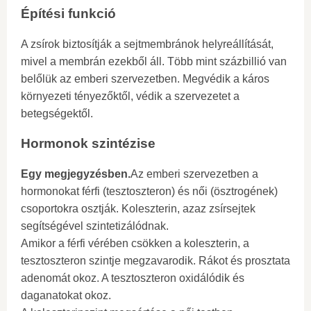
Építési funkció
A zsírok biztosítják a sejtmembránok helyreállítását,
mivel a membrán ezekből áll. Több mint százbillió van
belőlük az emberi szervezetben. Megvédik a káros
környezeti tényezőktől, védik a szervezetet a
betegségektől.
Hormonok szintézise
Egy megjegyzésben.
Az emberi szervezetben a
hormonokat férfi (tesztoszteron) és női (ösztrogének)
csoportokra osztják. Koleszterin, azaz zsírsejtek
segítségével szintetizálódnak.
Amikor a férfi vérében csökken a koleszterin, a
tesztoszteron szintje megzavarodik. Rákot és prosztata
adenomát okoz. A tesztoszteron oxidálódik és
daganatokat okoz.