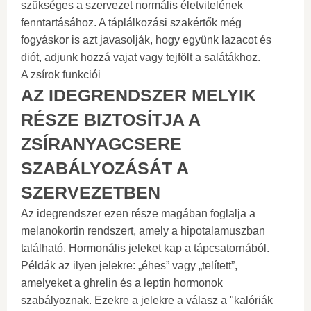
szükséges a szervezet normális életvitelének
fenntartásához. A táplálkozási szakértők még
fogyáskor is azt javasolják, hogy együnk lazacot és
diót, adjunk hozzá vajat vagy tejfölt a salátákhoz.
A zsírok funkciói
AZ IDEGRENDSZER MELYIK
RÉSZE BIZTOSÍTJA A
ZSÍRANYAGCSERE
SZABÁLYOZÁSÁT A
SZERVEZETBEN
Az idegrendszer ezen része magában foglalja a
melanokortin rendszert, amely a hipotalamuszban
található. Hormonális jeleket kap a tápcsatornából.
Példák az ilyen jelekre: „éhes” vagy „telített”,
amelyeket a ghrelin és a leptin hormonok
szabályoznak. Ezekre a jelekre a válasz a "kalóriák