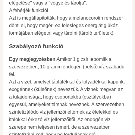
elégetése" vagy a "vegye és tárolja".
A fehérjék funkciói
Azt is megállapították, hogy a melanocorotin rendszer
dönti el, hogy megéri-ea felesleges energiát glükóz
formájában elégetni vagy tárolni (tároló területek).
Szabályozó funkció
Egy megjegyzésben.
Amikor 1 g zsír lebomlik a
szervezetben, 10 gramm endogén (belső) víz szabadul
fel.
Azt a vizet, amelyet táplálékkal és folyadékkal kapunk,
exogénnek (külsőnek) nevezzük. A víznek megvan az
a tulajdonsága, hogy csoportokba (osztályokba)
egyesül, amelyeket társnak neveznek. A szervezetben
szintetizálódó víz jellemzői eltérnek az ételekkel és
italokkal érkező víz jellemzőitől. Az endogén víz
szerepe nem teljesen ismert, de a szervezetben
szintetizálni kell, hogy ne forduljanak elő