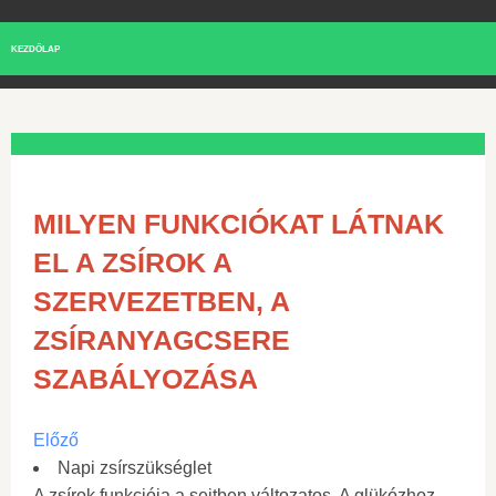
KEZDŐLAP
MILYEN FUNKCIÓKAT LÁTNAK
EL A ZSÍROK A
SZERVEZETBEN, A
ZSÍRANYAGCSERE
SZABÁLYOZÁSA
Előző
Napi zsírszükséglet
A zsírok funkciója a sejtben változatos. A glükózhoz