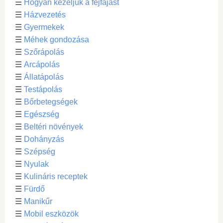
☰
Hogyan kezeljük a fejfájást
☰
Házvezetés
☰
Gyermekek
☰
Méhek gondozása
☰
Szőrápolás
☰
Arcápolás
☰
Állatápolás
☰
Testápolás
☰
Bőrbetegségek
☰
Egészség
☰
Beltéri növények
☰
Dohányzás
☰
Szépség
☰
Nyulak
☰
Kulináris receptek
☰
Fürdő
☰
Manikűr
☰
Mobil eszközök