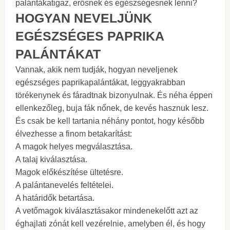
palántákatigaz, erősnek és egészségesnek lenni?
HOGYAN NEVELJÜNK
EGÉSZSÉGES PAPRIKA
PALÁNTÁKAT
Vannak, akik nem tudják, hogyan neveljenek
egészséges paprikapalántákat, leggyakrabban
törékenynek és fáradtnak bizonyulnak. És néha éppen
ellenkezőleg, buja fák nőnek, de kevés hasznuk lesz.
És csak be kell tartania néhány pontot, hogy később
élvezhesse a finom betakarítást:
A magok helyes megválasztása.
A talaj kiválasztása.
Magok előkészítése ültetésre.
A palántanevelés feltételei.
A határidők betartása.
A vetőmagok kiválasztásakor mindenekelőtt azt az
éghajlati zónát kell vezérelnie, amelyben él, és hogy