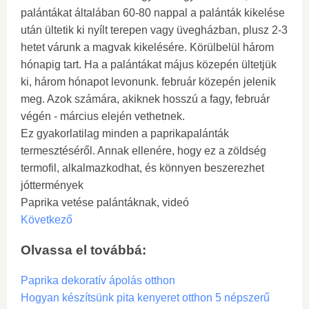
palántákat általában 60-80 nappal a palánták kikelése
után ültetik ki nyílt terepen vagy üvegházban, plusz 2-3
hetet várunk a magvak kikelésére. Körülbelül három
hónapig tart. Ha a palántákat május közepén ültetjük
ki, három hónapot levonunk. február közepén jelenik
meg. Azok számára, akiknek hosszú a fagy, február
végén - március elején vethetnek.
Ez gyakorlatilag minden a paprikapalánták
termesztéséről. Annak ellenére, hogy ez a zöldség
termofil, alkalmazkodhat, és könnyen beszerezhet
jóttermények
Paprika vetése palántáknak, videó
Következő
Olvassa el továbbá:
Paprika dekoratív ápolás otthon
Hogyan készítsünk pita kenyeret otthon 5 népszerű