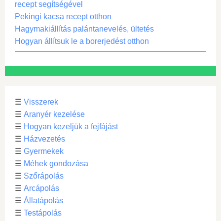
recept segítségével
Pekingi kacsa recept otthon
Hagymakiállítás palántanevelés, ültetés
Hogyan állítsuk le a borerjedést otthon
☰
Visszerek
☰
Aranyér kezelése
☰
Hogyan kezeljük a fejfájást
☰
Házvezetés
☰
Gyermekek
☰
Méhek gondozása
☰
Szőrápolás
☰
Arcápolás
☰
Állatápolás
☰
Testápolás