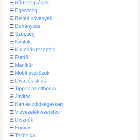
☰
Bőrbetegségek
☰
Egészség
☰
Beltéri növények
☰
Dohányzás
☰
Szépség
☰
Nyulak
☰
Kulináris receptek
☰
Fürdő
☰
Manikűr
☰
Mobil eszközök
☰
Divat és stílus
☰
Tippek az otthonra
☰
Javítás
☰
Kert és zöldségeskert
☰
Vízvezeték-szerelés
☰
Disznók
☰
Fogyás
☰
Technika