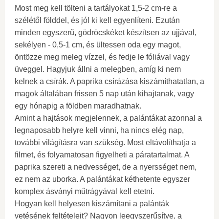
Most meg kell tölteni a tartályokat 1,5-2 cm-re a
szélétől földdel, és jól ki kell egyenlíteni. Ezután
minden egyszerű, gödröcskéket készítsen az ujjával,
sekélyen - 0,5-1 cm, és ültessen oda egy magot,
öntözze meg meleg vízzel, és fedje le fóliával vagy
üveggel. Hagyjuk állni a melegben, amíg ki nem
kelnek a csírák. A paprika csírázása kiszámíthatatlan, a
magok általában frissen 5 nap után kihajtanak, vagy
egy hónapig a földben maradhatnak.
Amint a hajtások megjelennek, a palántákat azonnal a
legnaposabb helyre kell vinni, ha nincs elég nap,
további világításra van szükség. Most eltávolíthatja a
filmet, és folyamatosan figyelheti a páratartalmat. A
paprika szereti a nedvességet, de a nyersséget nem,
ez nem az uborka. A palántákat kéthetente egyszer
komplex ásványi műtrágyával kell etetni.
Hogyan kell helyesen kiszámítani a palánták
vetésének feltételeit? Nagyon leegyszerűsítve, a