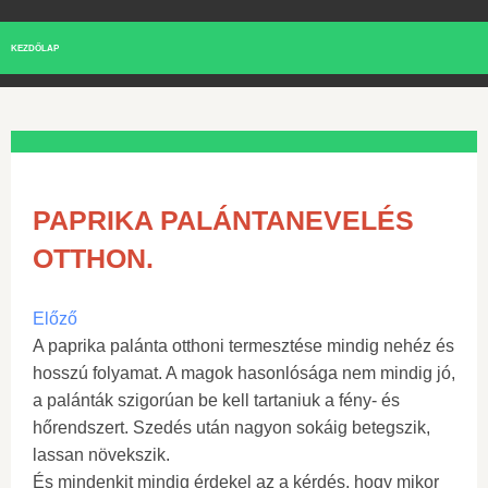
KEZDŐLAP
PAPRIKA PALÁNTANEVELÉS
OTTHON.
Előző
A paprika palánta otthoni termesztése mindig nehéz és
hosszú folyamat. A magok hasonlósága nem mindig jó,
a palánták szigorúan be kell tartaniuk a fény- és
hőrendszert. Szedés után nagyon sokáig betegszik,
lassan növekszik.
És mindenkit mindig érdekel az a kérdés, hogy mikor