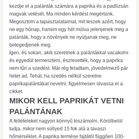
kezdje el a palánták számára a paprika és a padlizsán
magvak vetését. Ma minden kérdést megértünk.
Megosztom a tapasztalataimat, mit teszek azért, hogy
ne egy hónap, hanem egy hét múlva jelenjenek meg a
palánták, hogy a növények ne nyúljanak meg, ne
betegedjenek meg.
Igen, és sokan, akik szeretnek a palántákkal vacakolni
és egyedül termeszteni, észrevették, hogy a paprika
nem tűri a szedést. Már rég feladtam, jövedelmező pár
hetet ad. Tehát, ha szedés nélkül szeretne
paprikapalántákat nevelni, figyelmesen olvassa el a
cikket.
MIKOR KELL PAPRIKÁT VETNI
PALÁNTÁNAK
A feltételeket nagyon könnyű kiszámolni. Körülbelül
tudja, mikor nem süllyed 15 fok alá a tavaszi
hőmérséklet. A paprika termése fajtától függően 100-