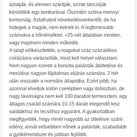
áztatják, és elemen szárítják, szinte táncolják
körülöttük egy tamburával. Őszintén szólva mennyi
komorság. Áztathatod növekedésserkentőt, de ha
hidegek a magok, nem kelnek ki. A legfontosabb
számukra a hőmérséklet. +25-nél általában minden,
vagy majdnem minden működik.
A talajt előkészítették, a magokat száz százalékos
csírázásra varázsolták, most kell helyet választani.
Nem nagyon szereti a borsota palánták átültetése és
merülése nagyon fájdalmas eljárás számára. 2 hét
után visszatér a normális állapotba. Ezért jobb, ha
azonnal elvetjük külön cserépben vagy dobozban, de
nagy távolságra nem kell 100 darabot termeszteni, egy
átlagos család számára 10-15 darab elegendő lesz
salátákhoz és lecsóhoz egyaránt. A gyakorlatban
megfigyelték, hogy minél nagyobb az ültetésre szánt
edény, annál erősebben nőnek a palánták, szabadabb
a gyökérrendszer és jobban fejlődik.