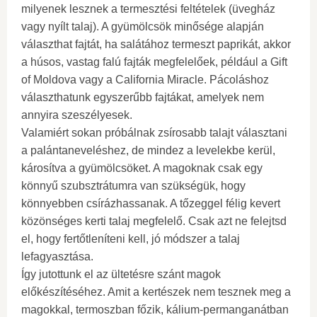
milyenek lesznek a termesztési feltételek (üvegház
vagy nyílt talaj). A gyümölcsök minősége alapján
választhat fajtát, ha salátához termeszt paprikát, akkor
a húsos, vastag falú fajták megfelelőek, például a Gift
of Moldova vagy a California Miracle. Pácoláshoz
választhatunk egyszerűbb fajtákat, amelyek nem
annyira szeszélyesek.
Valamiért sokan próbálnak zsírosabb talajt választani
a palántaneveléshez, de mindez a levelekbe kerül,
károsítva a gyümölcsöket. A magoknak csak egy
könnyű szubsztrátumra van szükségük, hogy
könnyebben csírázhassanak. A tőzeggel félig kevert
közönséges kerti talaj megfelelő. Csak azt ne felejtsd
el, hogy fertőtleníteni kell, jó módszer a talaj
lefagyasztása.
Így jutottunk el az ültetésre szánt magok
előkészítéséhez. Amit a kertészek nem tesznek meg a
magokkal, termoszban főzik, kálium-permanganátban