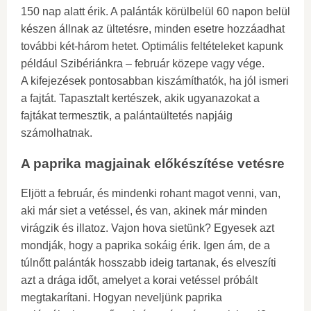
150 nap alatt érik. A palánták körülbelül 60 napon belül
készen állnak az ültetésre, minden esetre hozzáadhat
további két-három hetet. Optimális feltételeket kapunk
például Szibériánkra – február közepe vagy vége.
A kifejezések pontosabban kiszámíthatók, ha jól ismeri
a fajtát. Tapasztalt kertészek, akik ugyanazokat a
fajtákat termesztik, a palántaültetés napjáig
számolhatnak.
A paprika magjainak előkészítése vetésre
Eljött a február, és mindenki rohant magot venni, van,
aki már siet a vetéssel, és van, akinek már minden
virágzik és illatoz. Vajon hova sietünk? Egyesek azt
mondják, hogy a paprika sokáig érik. Igen ám, de a
túlnőtt palánták hosszabb ideig tartanak, és elveszíti
azt a drága időt, amelyet a korai vetéssel próbált
megtakarítani. Hogyan neveljünk paprika