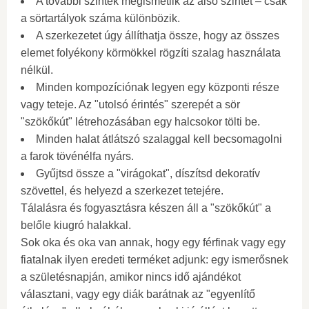
A további szintek megismétlik az alsó szintet – csak
a sörtartályok száma különbözik.
A szerkezetet úgy állíthatja össze, hogy az összes
elemet folyékony körmökkel rögzíti szalag használata
nélkül.
Minden kompozíciónak legyen egy központi része
vagy teteje. Az "utolsó érintés" szerepét a sör
"szökőkút" létrehozásában egy halcsokor tölti be.
Minden halat átlátszó szalaggal kell becsomagolni
a farok tövénélfa nyárs.
Gyűjtsd össze a "virágokat", díszítsd dekoratív
szövettel, és helyezd a szerkezet tetejére.
Tálalásra és fogyasztásra készen áll a "szökőkút" a
belőle kiugró halakkal.
Sok oka és oka van annak, hogy egy férfinak vagy egy
fiatalnak ilyen eredeti terméket adjunk: egy ismerősnek
a születésnapján, amikor nincs idő ajándékot
választani, vagy egy diák barátnak az "egyenlítő