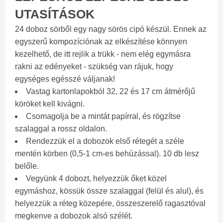
UTASÍTÁSOK
24 doboz sörből egy nagy sörös cipó készül. Ennek az
egyszerű kompozíciónak az elkészítése könnyen
kezelhető, de itt rejlik a trükk - nem elég egymásra
rakni az edényeket - szükség van rájuk, hogy
egységes egésszé váljanak!
Vastag kartonlapokból 32, 22 és 17 cm átmérőjű
köröket kell kivágni.
Csomagolja be a mintát papírral, és rögzítse
szalaggal a rossz oldalon.
Rendezzük el a dobozok első rétegét a széle
mentén körben (0,5-1 cm-es behúzással). 10 db lesz
belőle.
Vegyünk 4 dobozt, helyezzük őket közel
egymáshoz, kössük össze szalaggal (felül és alul), és
helyezzük a réteg közepére, összeszerelő ragasztóval
megkenve a dobozok alsó szélét.