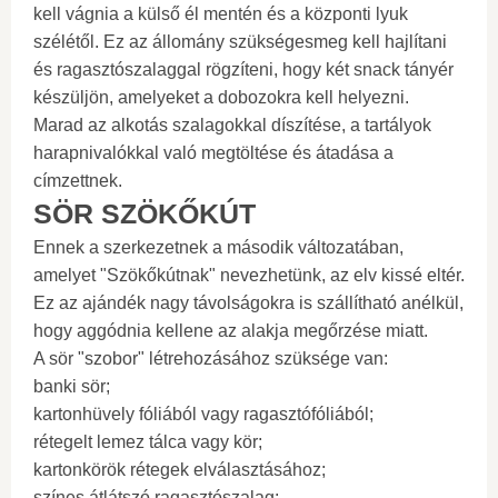
kell vágnia a külső él mentén és a központi lyuk
szélétől. Ez az állomány szükségesmeg kell hajlítani
és ragasztószalaggal rögzíteni, hogy két snack tányér
készüljön, amelyeket a dobozokra kell helyezni.
Marad az alkotás szalagokkal díszítése, a tartályok
harapnivalókkal való megtöltése és átadása a
címzettnek.
SÖR SZÖKŐKÚT
Ennek a szerkezetnek a második változatában,
amelyet "Szökőkútnak" nevezhetünk, az elv kissé eltér.
Ez az ajándék nagy távolságokra is szállítható anélkül,
hogy aggódnia kellene az alakja megőrzése miatt.
A sör "szobor" létrehozásához szüksége van:
banki sör;
kartonhüvely fóliából vagy ragasztófóliából;
rétegelt lemez tálca vagy kör;
kartonkörök rétegek elválasztásához;
színes átlátszó ragasztószalag;