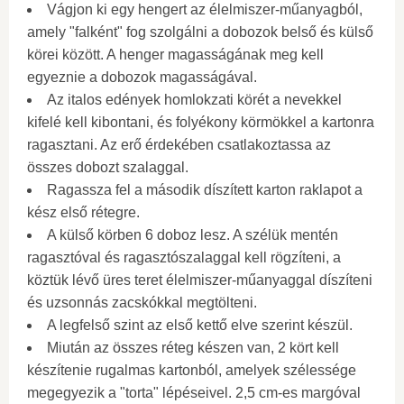
Vágjon ki egy hengert az élelmiszer-műanyagból,
amely "falként" fog szolgálni a dobozok belső és külső
körei között. A henger magasságának meg kell
egyeznie a dobozok magasságával.
Az italos edények homlokzati körét a nevekkel
kifelé kell kibontani, és folyékony körmökkel a kartonra
ragasztani. Az erő érdekében csatlakoztassa az
összes dobozt szalaggal.
Ragassza fel a második díszített karton raklapot a
kész első rétegre.
A külső körben 6 doboz lesz. A szélük mentén
ragasztóval és ragasztószalaggal kell rögzíteni, a
köztük lévő üres teret élelmiszer-műanyaggal díszíteni
és uzsonnás zacskókkal megtölteni.
A legfelső szint az első kettő elve szerint készül.
Miután az összes réteg készen van, 2 kört kell
készítenie rugalmas kartonból, amelyek szélessége
megegyezik a "torta" lépéseivel. 2,5 cm-es margóval