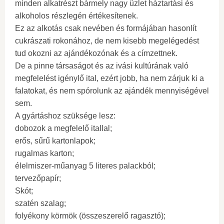
minden alkatrészt bármely nagy üzlet háztartási és
alkoholos részlegén értékesítenek.
Ez az alkotás csak nevében és formájában hasonlít
cukrászati ​​rokonához, de nem kisebb megelégedést
tud okozni az ajándékozónak és a címzettnek.
De a pinne társaságot és az ivási kultúrának való
megfelelést igénylő ital, ezért jobb, ha nem zárjuk ki a
falatokat, és nem spórolunk az ajándék mennyiségével
sem.
A gyártáshoz szüksége lesz:
dobozok a megfelelő itallal;
erős, sűrű kartonlapok;
rugalmas karton;
élelmiszer-műanyag 5 literes palackból;
tervezőpapír;
Skót;
szatén szalag;
folyékony körmök (összeszerelő ragasztó);