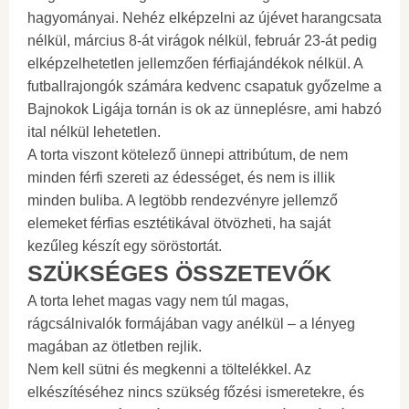
hagyományai. Nehéz elképzelni az újévet harangcsata
nélkül, március 8-át virágok nélkül, február 23-át pedig
elképzelhetetlen jellemzően férfiajándékok nélkül. A
futballrajongók számára kedvenc csapatuk győzelme a
Bajnokok Ligája tornán is ok az ünneplésre, ami habzó
ital nélkül lehetetlen.
A torta viszont kötelező ünnepi attribútum, de nem
minden férfi szereti az édességet, és nem is illik
minden buliba. A legtöbb rendezvényre jellemző
elemeket férfias esztétikával ötvözheti, ha saját
kezűleg készít egy söröstortát.
SZÜKSÉGES ÖSSZETEVŐK
A torta lehet magas vagy nem túl magas,
rágcsálnivalók formájában vagy anélkül – a lényeg
magában az ötletben rejlik.
Nem kell sütni és megkenni a töltelékkel. Az
elkészítéséhez nincs szükség főzési ismeretekre, és