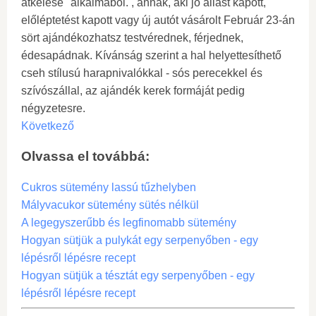
átkelése" alkalmából. , annak, aki jó állást kapott,
előléptetést kapott vagy új autót vásárolt Február 23-án
sört ajándékozhatsz testvérednek, férjednek,
édesapádnak. Kívánság szerint a hal helyettesíthető
cseh stílusú harapnivalókkal - sós perecekkel és
szívószállal, az ajándék kerek formáját pedig
négyzetesre.
Következő
Olvassa el továbbá:
Cukros sütemény lassú tűzhelyben
Mályvacukor sütemény sütés nélkül
A legegyszerűbb és legfinomabb sütemény
Hogyan sütjük a pulykát egy serpenyőben - egy
lépésről lépésre recept
Hogyan sütjük a tésztát egy serpenyőben - egy
lépésről lépésre recept