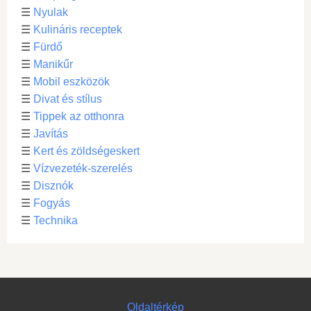
☰
Nyulak
☰
Kulináris receptek
☰
Fürdő
☰
Manikűr
☰
Mobil eszközök
☰
Divat és stílus
☰
Tippek az otthonra
☰
Javítás
☰
Kert és zöldségeskert
☰
Vízvezeték-szerelés
☰
Disznók
☰
Fogyás
☰
Technika
Oldaltérkép