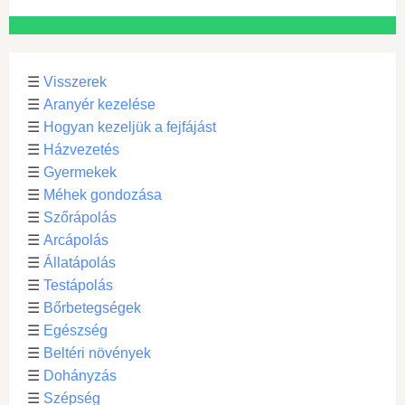
☰
Visszerek
☰
Aranyér kezelése
☰
Hogyan kezeljük a fejfájást
☰
Házvezetés
☰
Gyermekek
☰
Méhek gondozása
☰
Szőrápolás
☰
Arcápolás
☰
Állatápolás
☰
Testápolás
☰
Bőrbetegségek
☰
Egészség
☰
Beltéri növények
☰
Dohányzás
☰
Szépség