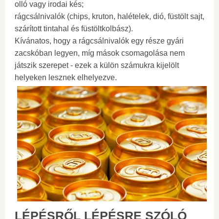
olló vagy irodai kés;
rágcsálnivalók (chips, kruton, halételek, dió, füstölt sajt,
szárított tintahal és füstöltkolbász).
Kívánatos, hogy a rágcsálnivalók egy része gyári
zacskóban legyen, míg mások csomagolása nem
játszik szerepet - ezek a külön számukra kijelölt
helyeken lesznek elhelyezve.
LÉPÉSRŐL LÉPÉSRE SZÓLÓ