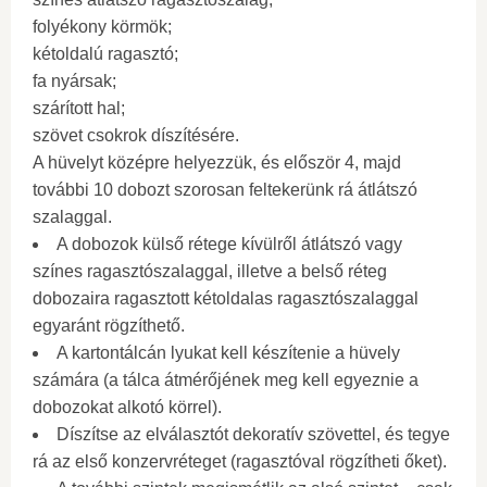
folyékony körmök;
kétoldalú ragasztó;
fa nyársak;
szárított hal;
szövet csokrok díszítésére.
A hüvelyt középre helyezzük, és először 4, majd
további 10 dobozt szorosan feltekerünk rá átlátszó
szalaggal.
A dobozok külső rétege kívülről átlátszó vagy
színes ragasztószalaggal, illetve a belső réteg
dobozaira ragasztott kétoldalas ragasztószalaggal
egyaránt rögzíthető.
A kartontálcán lyukat kell készítenie a hüvely
számára (a tálca átmérőjének meg kell egyeznie a
dobozokat alkotó körrel).
Díszítse az elválasztót dekoratív szövettel, és tegye
rá az első konzervréteget (ragasztóval rögzítheti őket).