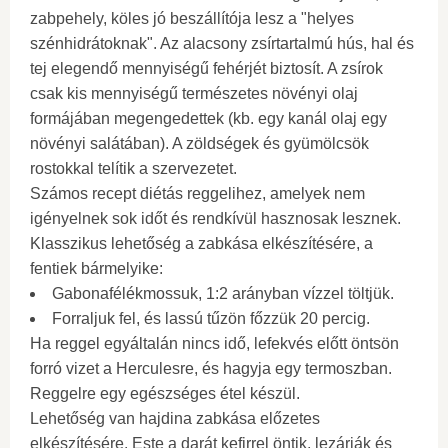
zabpehely, köles jó beszállítója lesz a "helyes
szénhidrátoknak". Az alacsony zsírtartalmú hús, hal és
tej elegendő mennyiségű fehérjét biztosít. A zsírok
csak kis mennyiségű természetes növényi olaj
formájában megengedettek (kb. egy kanál olaj egy
növényi salátában). A zöldségek és gyümölcsök
rostokkal telítik a szervezetet.
Számos recept diétás reggelihez, amelyek nem
igényelnek sok időt és rendkívül hasznosak lesznek.
Klasszikus lehetőség a zabkása elkészítésére, a
fentiek bármelyike:
Gabonafélékmossuk, 1:2 arányban vízzel töltjük.
Forraljuk fel, és lassú tűzön főzzük 20 percig.
Ha reggel egyáltalán nincs idő, lefekvés előtt öntsön
forró vizet a Herculesre, és hagyja egy termoszban.
Reggelre egy egészséges étel készül.
Lehetőség van hajdina zabkása előzetes
elkészítésére. Este a darát kefirrel öntik, lezárják és