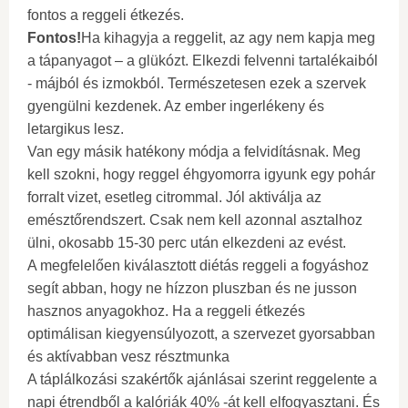
fontos a reggeli étkezés.
Fontos!
Ha kihagyja a reggelit, az agy nem kapja meg
a tápanyagot – a glükózt. Elkezdi felvenni tartalékaiból
- májból és izmokból. Természetesen ezek a szervek
gyengülni kezdenek. Az ember ingerlékeny és
letargikus lesz.
Van egy másik hatékony módja a felvidításnak. Meg
kell szokni, hogy reggel éhgyomorra igyunk egy pohár
forralt vizet, esetleg citrommal. Jól aktiválja az
emésztőrendszert. Csak nem kell azonnal asztalhoz
ülni, okosabb 15-30 perc után elkezdeni az evést.
A megfelelően kiválasztott diétás reggeli a fogyáshoz
segít abban, hogy ne hízzon pluszban és ne jusson
hasznos anyagokhoz. Ha a reggeli étkezés
optimálisan kiegyensúlyozott, a szervezet gyorsabban
és aktívabban vesz résztmunka
A táplálkozási szakértők ajánlásai szerint reggelente a
napi étrendből a kalóriák 40% -át kell elfogyasztani. És