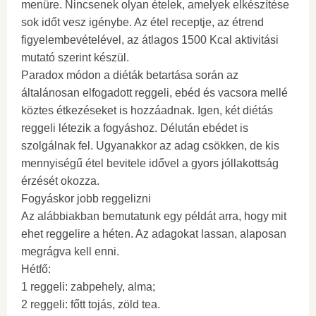
menüre. Nincsenek olyan ételek, amelyek elkészítése
sok időt vesz igénybe. Az étel receptje, az étrend
figyelembevételével, az átlagos 1500 Kcal aktivitási
mutató szerint készül.
Paradox módon a diéták betartása során az
általánosan elfogadott reggeli, ebéd és vacsora mellé
köztes étkezéseket is hozzáadnak. Igen, két diétás
reggeli létezik a fogyáshoz. Délután ebédet is
szolgálnak fel. Ugyanakkor az adag csökken, de kis
mennyiségű étel bevitele idővel a gyors jóllakottság
érzését okozza.
Fogyáskor jobb reggelizni
Az alábbiakban bemutatunk egy példát arra, hogy mit
ehet reggelire a héten. Az adagokat lassan, alaposan
megrágva kell enni.
Hétfő:
1 reggeli: zabpehely, alma;
2 reggeli: főtt tojás, zöld tea.