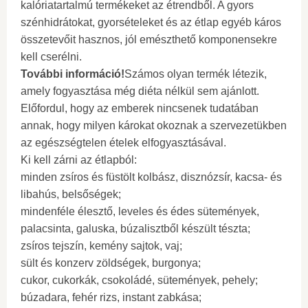
kalóriatartalmú termékeket az étrendből. A gyors
szénhidrátokat, gyorsételeket és az étlap egyéb káros
összetevőit hasznos, jól emészthető komponensekre
kell cserélni.
További információ!
Számos olyan termék létezik,
amely fogyasztása még diéta nélkül sem ajánlott.
Előfordul, hogy az emberek nincsenek tudatában
annak, hogy milyen károkat okoznak a szervezetükben
az egészségtelen ételek elfogyasztásával.
Ki kell zárni az étlapból:
minden zsíros és füstölt kolbász, disznózsír, kacsa- és
libahús, belsőségek;
mindenféle élesztő, leveles és édes sütemények,
palacsinta, galuska, búzalisztből készült tészta;
zsíros tejszín, kemény sajtok, vaj;
sült és konzerv zöldségek, burgonya;
cukor, cukorkák, csokoládé, sütemények, pehely;
búzadara, fehér rizs, instant zabkása;