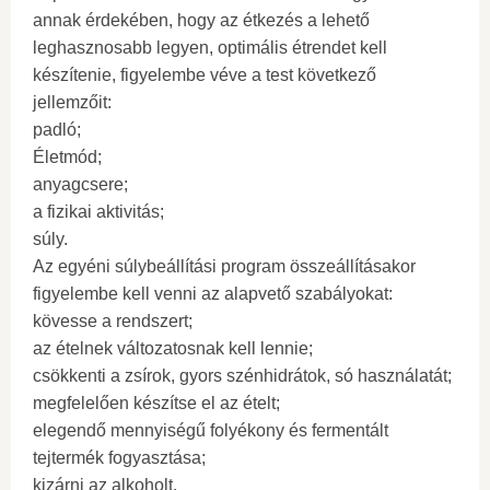
annak érdekében, hogy az étkezés a lehető
leghasznosabb legyen, optimális étrendet kell
készítenie, figyelembe véve a test következő
jellemzőit:
padló;
Életmód;
anyagcsere;
a fizikai aktivitás;
súly.
Az egyéni súlybeállítási program összeállításakor
figyelembe kell venni az alapvető szabályokat:
kövesse a rendszert;
az ételnek változatosnak kell lennie;
csökkenti a zsírok, gyors szénhidrátok, só használatát;
megfelelően készítse el az ételt;
elegendő mennyiségű folyékony és fermentált
tejtermék fogyasztása;
kizárni az alkoholt.