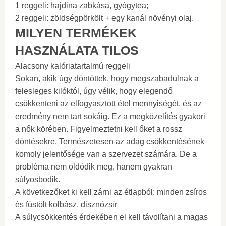
1 reggeli: hajdina zabkása, gyógytea;
2 reggeli: zöldségpörkölt + egy kanál növényi olaj.
MILYEN TERMÉKEK
HASZNÁLATA TILOS
Alacsony kalóriatartalmú reggeli
Sokan, akik úgy döntöttek, hogy megszabadulnak a
felesleges kilóktól, úgy vélik, hogy elegendő
csökkenteni az elfogyasztott étel mennyiségét, és az
eredmény nem tart sokáig. Ez a megközelítés gyakori
a nők körében. Figyelmeztetni kell őket a rossz
döntésekre. Természetesen az adag csökkentésének
komoly jelentősége van a szervezet számára. De a
probléma nem oldódik meg, hanem gyakran
súlyosbodik.
A következőket ki kell zárni az étlapból: minden zsíros
és füstölt kolbász, disznózsír
A súlycsökkentés érdekében el kell távolítani a magas