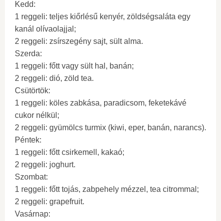
Kedd:
1 reggeli: teljes kiőrlésű kenyér, zöldségsaláta egy
kanál olívaolajjal;
2 reggeli: zsírszegény sajt, sült alma.
Szerda:
1 reggeli: főtt vagy sült hal, banán;
2 reggeli: dió, zöld tea.
Csütörtök:
1 reggeli: köles zabkása, paradicsom, feketekávé
cukor nélkül;
2 reggeli: gyümölcs turmix (kiwi, eper, banán, narancs).
Péntek:
1 reggeli: főtt csirkemell, kakaó;
2 reggeli: joghurt.
Szombat:
1 reggeli: főtt tojás, zabpehely mézzel, tea citrommal;
2 reggeli: grapefruit.
Vasárnap: