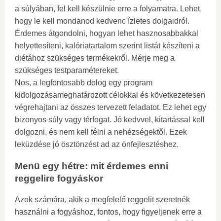
a súlyában, fel kell készülnie erre a folyamatra. Lehet,
hogy le kell mondanod kedvenc ízletes dolgaidról.
Érdemes átgondolni, hogyan lehet hasznosabbakkal
helyettesíteni, kalóriatartalom szerint listát készíteni a
diétához szükséges termékekről. Mérje meg a
szükséges testparamétereket.
Nos, a legfontosabb dolog egy program
kidolgozásameghatározott célokkal és következetesen
végrehajtani az összes tervezett feladatot. Ez lehet egy
bizonyos súly vagy térfogat. Jó kedvvel, kitartással kell
dolgozni, és nem kell félni a nehézségektől. Ezek
leküzdése jó ösztönzést ad az önfejlesztéshez.
Menü egy hétre: mit érdemes enni
reggelire fogyáskor
Azok számára, akik a megfelelő reggelit szeretnék
használni a fogyáshoz, fontos, hogy figyeljenek erre a