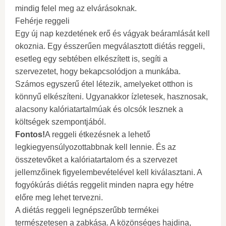
mindig felel meg az elvárásoknak.
Fehérje reggeli
Egy új nap kezdetének erő és vágyak beáramlását kell
okoznia. Egy ésszerűen megválasztott diétás reggeli,
esetleg egy sebtében elkészített is, segíti a
szervezetet, hogy bekapcsolódjon a munkába.
Számos egyszerű étel létezik, amelyeket otthon is
könnyű elkészíteni. Ugyanakkor ízletesek, hasznosak,
alacsony kalóriatartalmúak és olcsók lesznek a
költségek szempontjából.
Fontos!
A reggeli étkezésnek a lehető
legkiegyensúlyozottabbnak kell lennie. És az
összetevőket a kalóriatartalom és a szervezet
jellemzőinek figyelembevételével kell kiválasztani. A
fogyókúrás diétás reggelit minden napra egy hétre
előre meg lehet tervezni.
A diétás reggeli legnépszerűbb termékei
természetesen a zabkása. A közönséges hajdina,