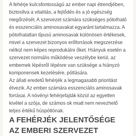
A fehérje kulcsfontosságú az ember napi étrendjében,
biztosítva a vitalitás, a fejlődés és a jó egészség
megőrzését. A szervezet számára szükséges pótolható
és esszenciális aminosavakat egyaránt tartalmazza. A
pótolhatatlan típusú aminosavak különösen értékesek,
mivel a szervezet bizonyos erőforrások megszerzése
nélkül nem képes reprodukálni őket. Hiányuk esetén a
szervezet normális működése veszélybe kerül, az
embernek lépésről lépésre van szüksége a hiányzó
komponensek kezelésére, pótlására.
Az állati eredetű fehérjék a legmagasabb prioritást
élvezik. Az ember számára esszenciális aminosavak
forrásai. A növényi fehérjefajták közül az egyetlen
kivétel a szója, de számos ok miatt nem nevezhető
teljes értékű húspótlónak.
A FEHÉRJÉK JELENTŐSÉGE
AZ EMBERI SZERVEZET