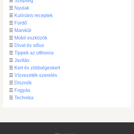
☰
Szépség
☰
Nyulak
☰
Kulináris receptek
☰
Fürdő
☰
Manikűr
☰
Mobil eszközök
☰
Divat és stílus
☰
Tippek az otthonra
☰
Javítás
☰
Kert és zöldségeskert
☰
Vízvezeték-szerelés
☰
Disznók
☰
Fogyás
☰
Technika