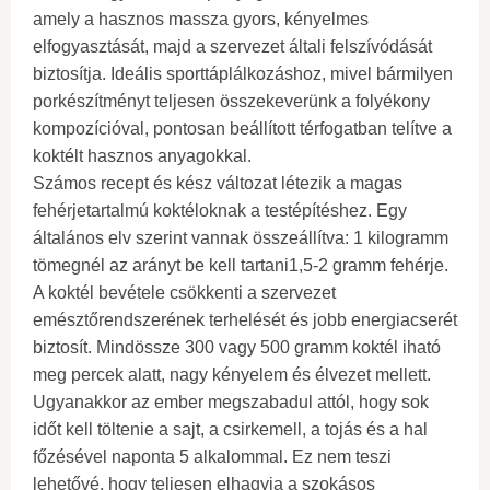
amely a hasznos massza gyors, kényelmes
elfogyasztását, majd a szervezet általi felszívódását
biztosítja. Ideális sporttáplálkozáshoz, mivel bármilyen
porkészítményt teljesen összekeverünk a folyékony
kompozícióval, pontosan beállított térfogatban telítve a
koktélt hasznos anyagokkal.
Számos recept és kész változat létezik a magas
fehérjetartalmú koktéloknak a testépítéshez. Egy
általános elv szerint vannak összeállítva: 1 kilogramm
tömegnél az arányt be kell tartani1,5-2 gramm fehérje.
A koktél bevétele csökkenti a szervezet
emésztőrendszerének terhelését és jobb energiacserét
biztosít. Mindössze 300 vagy 500 gramm koktél iható
meg percek alatt, nagy kényelem és élvezet mellett.
Ugyanakkor az ember megszabadul attól, hogy sok
időt kell töltenie a sajt, a csirkemell, a tojás és a hal
főzésével naponta 5 alkalommal. Ez nem teszi
lehetővé, hogy teljesen elhagyja a szokásos