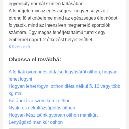
egyensúly normál szinten tartásában.
A fehérjeturmix az egészséges, kiegyensúlyozott
étrend fő alkotóeleme mind az egészséges életmódot
folytatók, mind az intenzíven megterhelő sportolók
számára. Egy magas fehérjetartalmú turmix egy
embernél napi 1-2 étkezést helyettesíthet.
Következő
Olvassa el továbbá:
A férfiak gyomor és oldalsó fogyásáról otthon, hogyan
lehet fogyni
Hogyan lehet fogyni otthon diéta nélkül 5, 10 vagy több
kg-mal
Bőrápolás a szem körül otthon
Nyak- és dekoltázsápolás otthon
Hogyan készítsünk gyorsan otthon manikűrt
Lenyűgöző manikűr otthon