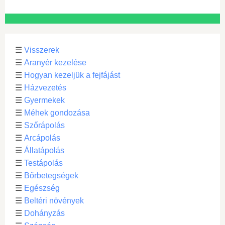
☰
Visszerek
☰
Aranyér kezelése
☰
Hogyan kezeljük a fejfájást
☰
Házvezetés
☰
Gyermekek
☰
Méhek gondozása
☰
Szőrápolás
☰
Arcápolás
☰
Állatápolás
☰
Testápolás
☰
Bőrbetegségek
☰
Egészség
☰
Beltéri növények
☰
Dohányzás