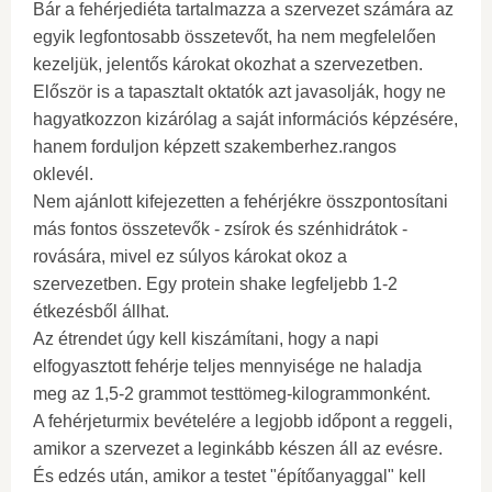
Bár a fehérjediéta tartalmazza a szervezet számára az
egyik legfontosabb összetevőt, ha nem megfelelően
kezeljük, jelentős károkat okozhat a szervezetben.
Először is a tapasztalt oktatók azt javasolják, hogy ne
hagyatkozzon kizárólag a saját információs képzésére,
hanem forduljon képzett szakemberhez.rangos
oklevél.
Nem ajánlott kifejezetten a fehérjékre összpontosítani
más fontos összetevők - zsírok és szénhidrátok -
rovására, mivel ez súlyos károkat okoz a
szervezetben. Egy protein shake legfeljebb 1-2
étkezésből állhat.
Az étrendet úgy kell kiszámítani, hogy a napi
elfogyasztott fehérje teljes mennyisége ne haladja
meg az 1,5-2 grammot testtömeg-kilogrammonként.
A fehérjeturmix bevételére a legjobb időpont a reggeli,
amikor a szervezet a leginkább készen áll az evésre.
És edzés után, amikor a testet "építőanyaggal" kell