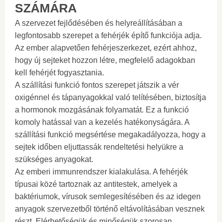
SZÁMÁRA
A szervezet fejlődésében és helyreállításában a
legfontosabb szerepet a fehérjék építő funkciója adja.
Az ember alapvetően fehérjeszerkezet, ezért ahhoz,
hogy új sejteket hozzon létre, megfelelő adagokban
kell fehérjét fogyasztania.
A szállítási funkció fontos szerepet játszik a vér
oxigénnel és tápanyagokkal való telítésében, biztosítja
a hormonok mozgásának folyamatát. Ez a funkció
komoly hatással van a kezelés hatékonyságára. A
szállítási funkció megsértése megakadályozza, hogy a
sejtek időben eljuttassák rendeltetési helyükre a
szükséges anyagokat.
Az emberi immunrendszer kialakulása. A fehérjék
típusai közé tartoznak az antitestek, amelyek a
baktériumok, vírusok semlegesítésében és az idegen
anyagok szervezetből történő eltávolításában vesznek
részt. Elérhetőségük és minőségük szorosan