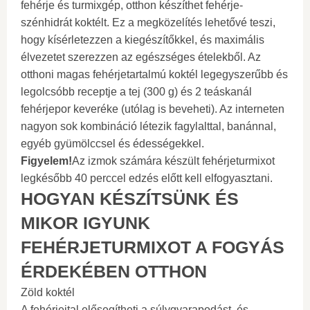
fehérje és turmixgép, otthon készíthet fehérje-
szénhidrát koktélt. Ez a megközelítés lehetővé teszi,
hogy kísérletezzen a kiegészítőkkel, és maximális
élvezetet szerezzen az egészséges ételekből. Az
otthoni magas fehérjetartalmú koktél legegyszerűbb és
legolcsóbb receptje a tej (300 g) és 2 teáskanál
fehérjepor keveréke (utólag is beveheti). Az interneten
nagyon sok kombináció létezik fagylalttal, banánnal,
egyéb gyümölccsel és édességekkel.
Figyelem!
Az izmok számára készült fehérjeturmixot
legkésőbb 40 perccel edzés előtt kell elfogyasztani.
HOGYAN KÉSZÍTSÜNK ÉS
MIKOR IGYUNK
FEHÉRJETURMIXOT A FOGYÁS
ÉRDEKÉBEN OTTHON
Zöld koktél
A fehérjeital elősegítheti a súlygyarapodást, és