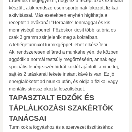
Érdemes megjegyezni, hogy ez a recept azok számára
készült, akik rendszeresen sportolnak fokozott fizikai
aktivitással. Más esetekben enyhén hígíthatja a
receptet 1 evőkanál "Herbalife" lenmaggal és kis
mennyiségű eperrel. Főzéskor kicsit több kalória és
csak 3 gramm zsír jelenik meg a koktélban.
A fehérjeturmixot turmixgéppel lehet elkészíteni
Aki rendszeresen elfárad a munkahelyén, de közben
aggódik a normál testsúly megőrzéséért, annak egy
speciális fehérje-szénhidrát koktél ajánlott, amibe tej,
sajt és 2 teáskanál fekete instant kávé is van. Ez jó
energialöketet ad munka után, és oldja a fizikai vagy
mentális stressz okozta feszültséget.
TAPASZTALT EDZŐK ÉS
TÁPLÁLKOZÁSI SZAKÉRTŐK
TANÁCSAI
Turmixok a fogyáshoz és a szervezet tisztításához