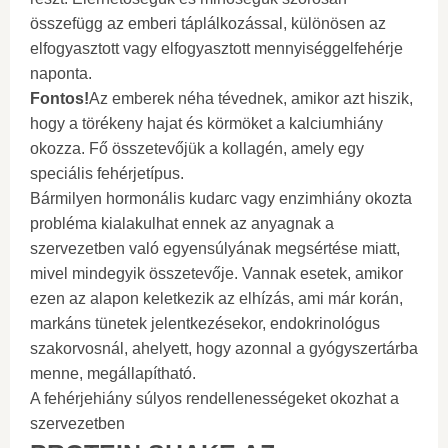
összefügg az emberi táplálkozással, különösen az
elfogyasztott vagy elfogyasztott mennyiséggelfehérje
naponta.
Fontos!
Az emberek néha tévednek, amikor azt hiszik,
hogy a törékeny hajat és körmöket a kalciumhiány
okozza. Fő összetevőjük a kollagén, amely egy
speciális fehérjetípus.
Bármilyen hormonális kudarc vagy enzimhiány okozta
probléma kialakulhat ennek az anyagnak a
szervezetben való egyensúlyának megsértése miatt,
mivel mindegyik összetevője. Vannak esetek, amikor
ezen az alapon keletkezik az elhízás, ami már korán,
markáns tünetek jelentkezésekor, endokrinológus
szakorvosnál, ahelyett, hogy azonnal a gyógyszertárba
menne, megállapítható.
A fehérjehiány súlyos rendellenességeket okozhat a
szervezetben