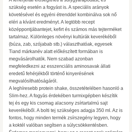
szükség esetén a fogyást is. A speciális arányok
követésével és egyéni étrenddel kombinálva sok nő
eléri a kívánt eredményt. A legtöbb recept
középpontjábantejet, kefirt és számos más tejterméket
tartalmaz. Különleges növényi kultúrák keverékéből
(búza, zab, szójabab stb.) választhatóak, egyesek
Tiand márkanév alatt előkészített formában is
megvásárolhatók. Nem szabad azonban
megfeledkezni az esszenciális aminosavak állati
eredetű fehérjékből történő kinyerésének
megvalósíthatóságáról.
A leghíresebb protein shake, összetételében hasonló a
Slim-hez. A fogyás érdekében turmixgépben készítik
tej és egy kis csomag alacsony zsírtartalmú sajt
keverékéből. A bolti tej szükséges adagja 350 ml. Az is
fontos, hogy minden termék zsírszegény legyen, hogy
a koktél valóban segítsen a súlycsökkentésben.