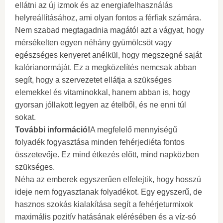
ellátni az új izmok és az energiafelhasználás
helyreállításához, ami olyan fontos a férfiak számára.
Nem szabad megtagadnia magától azt a vágyat, hogy
mérsékelten egyen néhány gyümölcsöt vagy
egészséges kenyeret anélkül, hogy megszegné saját
kalórianormáját. Ez a megközelítés nemcsak abban
segít, hogy a szervezetet ellátja a szükséges
elemekkel és vitaminokkal, hanem abban is, hogy
gyorsan jóllakott legyen az ételből, és ne enni túl
sokat.
További információ!
A megfelelő mennyiségű
folyadék fogyasztása minden fehérjediéta fontos
összetevője. Ez mind étkezés előtt, mind napközben
szükséges.
Néha az emberek egyszerűen elfelejtik, hogy hosszú
ideje nem fogyasztanak folyadékot. Egy egyszerű, de
hasznos szokás kialakítása segít a fehérjeturmixok
maximális pozitív hatásának elérésében és a víz-só