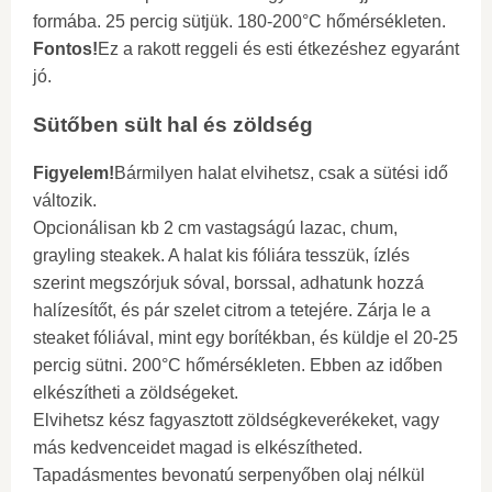
formába. 25 percig sütjük. 180-200°C hőmérsékleten.
Fontos!
Ez a rakott reggeli és esti étkezéshez egyaránt
jó.
Sütőben sült hal és zöldség
Figyelem!
Bármilyen halat elvihetsz, csak a sütési idő
változik.
Opcionálisan kb 2 cm vastagságú lazac, chum,
grayling steakek. A halat kis fóliára tesszük, ízlés
szerint megszórjuk sóval, borssal, adhatunk hozzá
halízesítőt, és pár szelet citrom a tetejére. Zárja le a
steaket fóliával, mint egy borítékban, és küldje el 20-25
percig sütni. 200°C hőmérsékleten. Ebben az időben
elkészítheti a zöldségeket.
Elvihetsz kész fagyasztott zöldségkeverékeket, vagy
más kedvenceidet magad is elkészítheted.
Tapadásmentes bevonatú serpenyőben olaj nélkül