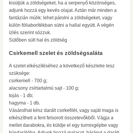
kisütjük a zöldségeket, ha a serpenyő közönséges,
adjunk hozzá egy kevés olajat. Aztán már minden a
fantázián múlik: lehet párolni a zöldségeket, vagy
külön fóliaborítékban sütni a hallal együtt. A végén
ízlés szerint sózzuk.
Sütőben sült hal és zöldség
Csirkemell szelet és zöldségsaláta
A szelet elkészítéséhez a következő készletre lesz
szüksége:
csirkemell - 700 g;
alacsony zsírtartalmú sajt - 100 g;
tojás - 1 db;
hagyma - 1 db.
Vásárolhat kész darált csirkefilét, vagy saját maga is
elkészítheti a fent felsorolt ​​​​összetevőkből. Vágja a
mellet darabokra, és küldje el egy turmixgépbe vagy
húsdarálóba. Adjunk hozzá malacot, bárányt a darált