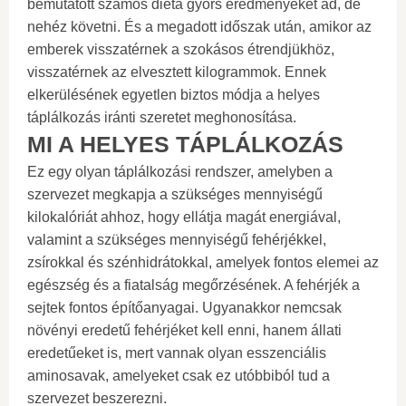
bemutatott számos diéta gyors eredményeket ad, de
nehéz követni. És a megadott időszak után, amikor az
emberek visszatérnek a szokásos étrendjükhöz,
visszatérnek az elvesztett kilogrammok. Ennek
elkerülésének egyetlen biztos módja a helyes
táplálkozás iránti szeretet meghonosítása.
MI A HELYES TÁPLÁLKOZÁS
Ez egy olyan táplálkozási rendszer, amelyben a
szervezet megkapja a szükséges mennyiségű
kilokalóriát ahhoz, hogy ellátja magát energiával,
valamint a szükséges mennyiségű fehérjékkel,
zsírokkal és szénhidrátokkal, amelyek fontos elemei az
egészség és a fiatalság megőrzésének. A fehérjék a
sejtek fontos építőanyagai. Ugyanakkor nemcsak
növényi eredetű fehérjéket kell enni, hanem állati
eredetűeket is, mert vannak olyan esszenciális
aminosavak, amelyeket csak ez utóbbiból tud a
szervezet beszerezni.