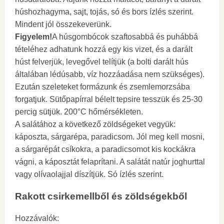
húshozhagyma, sajt, tojás, só és bors ízlés szerint.
Mindent jól összekeverünk.
Figyelem!
A húsgombócok szaftosabbá és puhábbá
tételéhez adhatunk hozzá egy kis vizet, és a darált
húst felverjük, levegővel telítjük (a bolti darált hús
általában lédúsabb, víz hozzáadása nem szükséges).
Ezután szeleteket formázunk és zsemlemorzsába
forgatjuk. Sütőpapírral bélelt tepsire tesszük és 25-30
percig sütjük. 200°C hőmérsékleten.
A salátához a következő zöldségeket vegyük:
káposzta, sárgarépa, paradicsom. Jól meg kell mosni,
a sárgarépát csíkokra, a paradicsomot kis kockákra
vágni, a káposztát felaprítani. A salátát natúr joghurttal
vagy olívaolajjal díszítjük. Só ízlés szerint.
Rakott csirkemellből és zöldségekből
Hozzávalók: