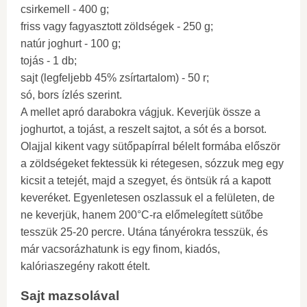
csirkemell - 400 g;
friss vagy fagyasztott zöldségek - 250 g;
natúr joghurt - 100 g;
tojás - 1 db;
sajt (legfeljebb 45% zsírtartalom) - 50 r;
só, bors ízlés szerint.
A mellet apró darabokra vágjuk. Keverjük össze a
joghurtot, a tojást, a reszelt sajtot, a sót és a borsot.
Olajjal kikent vagy sütőpapírral bélelt formába először
a zöldségeket fektessük ki rétegesen, sózzuk meg egy
kicsit a tetejét, majd a szegyet, és öntsük rá a kapott
keveréket. Egyenletesen oszlassuk el a felületen, de
ne keverjük, hanem 200°C-ra előmelegített sütőbe
tesszük 25-20 percre. Utána tányérokra tesszük, és
már vacsorázhatunk is egy finom, kiadós,
kalóriaszegény rakott ételt.
Sajt mazsolával