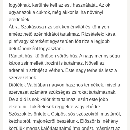
fogyóknak, kerülnie kell az esti használatát. Az ok
ugyanazok a cukrok, még akkor is, ha növényi
eredetűek.
Ábra. Szokásosa rizs sok keményítőt és könnyen
emészthető szénhidrátot tartalmaz. Rizsételek: kása,
pilaf vagy köretként egyszerűen főtt rizs a legjobb
délutánonként fogyasztani.
Rántott hús, különösen vörös hús. A nagy mennyiségű
káros zsír mellett tirozint is tartalmaz. Növeli az
adrenalin szintjét a vérben. Este nagy terhelés lesz a
szervezetnek.
Diófélék Valójában nagyon hasznos termékek, mivel a
szervezet számára szükséges zsírokat tartalmaznak.
De a dió is sok kalóriát tartalmaz, ezért este jobb
elkerülni. Tökéletesek reggelire vagy ebédre.
Szószok és öntetek. Csípős, sós szószokról, mustárról,
ketchupról, majonézről beszélünk. Először is, néhány
közülük magas kalóriatartalmú (majonéz), másrészt az