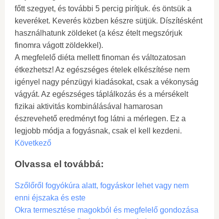
főtt szegyet, és további 5 percig pirítjuk. és öntsük a
keveréket. Keverés közben készre sütjük. Díszítésként
használhatunk zöldeket (a kész ételt megszórjuk
finomra vágott zöldekkel).
A megfelelő diéta mellett finoman és változatosan
étkezhetsz! Az egészséges ételek elkészítése nem
igényel nagy pénzügyi kiadásokat, csak a vékonyság
vágyát. Az egészséges táplálkozás és a mérsékelt
fizikai aktivitás kombinálásával hamarosan
észrevehető eredményt fog látni a mérlegen. Ez a
legjobb módja a fogyásnak, csak el kell kezdeni.
Következő
Olvassa el továbbá:
Szőlőről fogyókúra alatt, fogyáskor lehet vagy nem
enni éjszaka és este
Okra termesztése magokból és megfelelő gondozása