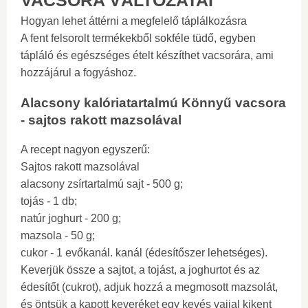
VACSORA VÁLTOZATAI
Hogyan lehet áttérni a megfelelő táplálkozásra
A fent felsorolt ​​termékekből sokféle tüdő, egyben
tápláló és egészséges ételt készíthet vacsorára, ami
hozzájárul a fogyáshoz.
Alacsony kalóriatartalmú Könnyű vacsora
- sajtos rakott mazsolával
A recept nagyon egyszerű:
Sajtos rakott mazsolával
alacsony zsírtartalmú sajt - 500 g;
tojás - 1 db;
natúr joghurt - 200 g;
mazsola - 50 g;
cukor - 1 evőkanál. kanál (édesítőszer lehetséges).
Keverjük össze a sajtot, a tojást, a joghurtot és az
édesítőt (cukrot), adjuk hozzá a megmosott mazsolát,
és öntsük a kapott keveréket egy kevés vajjal kikent