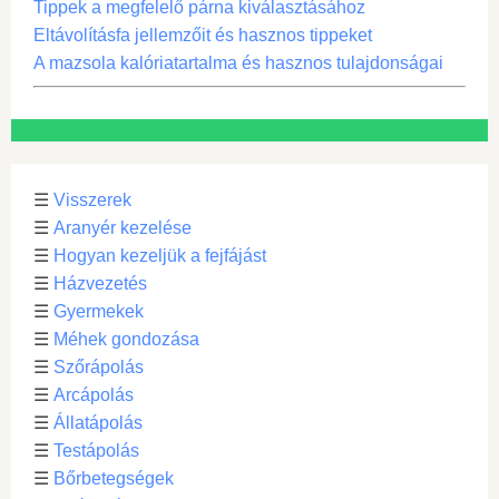
Tippek a megfelelő párna kiválasztásához
Eltávolításfa jellemzőit és hasznos tippeket
A mazsola kalóriatartalma és hasznos tulajdonságai
☰
Visszerek
☰
Aranyér kezelése
☰
Hogyan kezeljük a fejfájást
☰
Házvezetés
☰
Gyermekek
☰
Méhek gondozása
☰
Szőrápolás
☰
Arcápolás
☰
Állatápolás
☰
Testápolás
☰
Bőrbetegségek