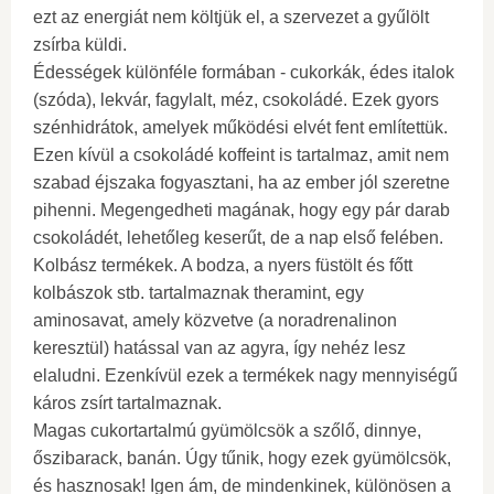
ezt az energiát nem költjük el, a szervezet a gyűlölt
zsírba küldi.
Édességek különféle formában - cukorkák, édes italok
(szóda), lekvár, fagylalt, méz, csokoládé. Ezek gyors
szénhidrátok, amelyek működési elvét fent említettük.
Ezen kívül a csokoládé koffeint is tartalmaz, amit nem
szabad éjszaka fogyasztani, ha az ember jól szeretne
pihenni. Megengedheti magának, hogy egy pár darab
csokoládét, lehetőleg keserűt, de a nap első felében.
Kolbász termékek. A bodza, a nyers füstölt és főtt
kolbászok stb. tartalmaznak theramint, egy
aminosavat, amely közvetve (a noradrenalinon
keresztül) hatással van az agyra, így nehéz lesz
elaludni. Ezenkívül ezek a termékek nagy mennyiségű
káros zsírt tartalmaznak.
Magas cukortartalmú gyümölcsök a szőlő, dinnye,
őszibarack, banán. Úgy tűnik, hogy ezek gyümölcsök,
és hasznosak! Igen ám, de mindenkinek, különösen a