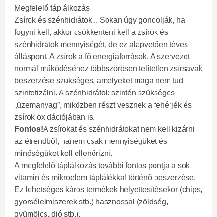
Megfelelő táplálkozás
Zsírok és szénhidrátok... Sokan úgy gondolják, ha
fogyni kell, akkor csökkenteni kell a zsírok és
szénhidrátok mennyiségét, de ez alapvetően téves
álláspont. A zsírok a fő energiaforrások. A szervezet
normál működéséhez többszörösen telítetlen zsírsavak
beszerzése szükséges, amelyeket maga nem tud
szintetizálni. A szénhidrátok szintén szükséges
„üzemanyag”, miközben részt vesznek a fehérjék és
zsírok oxidációjában is.
Fontos!
A zsírokat és szénhidrátokat nem kell kizárni
az étrendből, hanem csak mennyiségüket és
minőségüket kell ellenőrizni.
A megfelelő táplálkozás további fontos pontja a sok
vitamin és mikroelem táplálékkal történő beszerzése.
Ez lehetséges káros termékek helyettesítésekor (chips,
gyorsélelmiszerek stb.) hasznossal (zöldség,
gyümölcs, dió stb.).