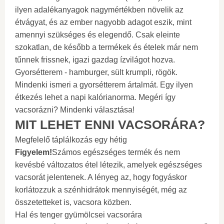
ilyen adalékanyagok nagymértékben növelik az
étvágyat, és az ember nagyobb adagot eszik, mint
amennyi szükséges és elegendő. Csak eleinte
szokatlan, de később a termékek és ételek már nem
tűnnek frissnek, igazi gazdag ízvilágot hozva.
Gyorsétterem - hamburger, sült krumpli, rögök.
Mindenki ismeri a gyorsétterem ártalmát. Egy ilyen
étkezés lehet a napi kalórianorma. Megéri így
vacsorázni? Mindenki választása!
MIT LEHET ENNI VACSORÁRA?
Megfelelő táplálkozás egy hétig
Figyelem!
Számos egészséges termék és nem
kevésbé változatos étel létezik, amelyek egészséges
vacsorát jelentenek. A lényeg az, hogy fogyáskor
korlátozzuk a szénhidrátok mennyiségét, még az
összetetteket is, vacsora közben.
Hal és tenger gyümölcsei vacsorára