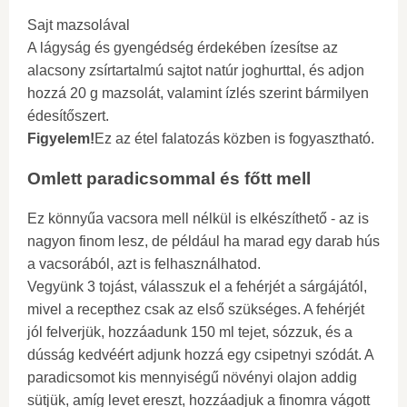
Sajt mazsolával
A lágyság és gyengédség érdekében ízesítse az
alacsony zsírtartalmú sajtot natúr joghurttal, és adjon
hozzá 20 g mazsolát, valamint ízlés szerint bármilyen
édesítőszert.
Figyelem!
Ez az étel falatozás közben is fogyasztható.
Omlett paradicsommal és főtt mell
Ez könnyűa vacsora mell nélkül is elkészíthető - az is
nagyon finom lesz, de például ha marad egy darab hús
a vacsorából, azt is felhasználhatod.
Vegyünk 3 tojást, válasszuk el a fehérjét a sárgájától,
mivel a recepthez csak az első szükséges. A fehérjét
jól felverjük, hozzáadunk 150 ml tejet, sózzuk, és a
dússág kedvéért adjunk hozzá egy csipetnyi szódát. A
paradicsomot kis mennyiségű növényi olajon addig
sütjük, amíg levet ereszt, hozzáadjuk a finomra vágott