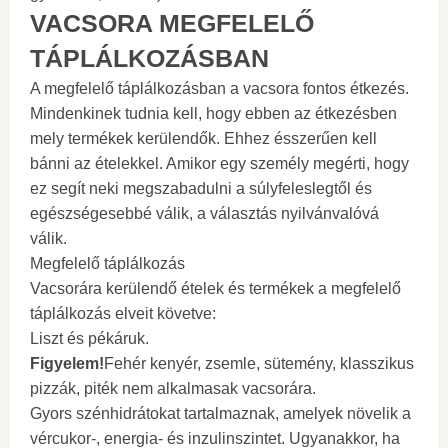
VACSORA MEGFELELŐ
TÁPLÁLKOZÁSBAN
A megfelelő táplálkozásban a vacsora fontos étkezés.
Mindenkinek tudnia kell, hogy ebben az étkezésben
mely termékek kerülendők. Ehhez ésszerűen kell
bánni az ételekkel. Amikor egy személy megérti, hogy
ez segít neki megszabadulni a súlyfeleslegtől és
egészségesebbé válik, a választás nyilvánvalóvá
válik.
Megfelelő táplálkozás
Vacsorára kerülendő ételek és termékek a megfelelő
táplálkozás elveit követve:
Liszt és pékáruk.
Figyelem!
Fehér kenyér, zsemle, sütemény, klasszikus
pizzák, piték nem alkalmasak vacsorára.
Gyors szénhidrátokat tartalmaznak, amelyek növelik a
vércukor-, energia- és inzulinszintet. Ugyanakkor, ha