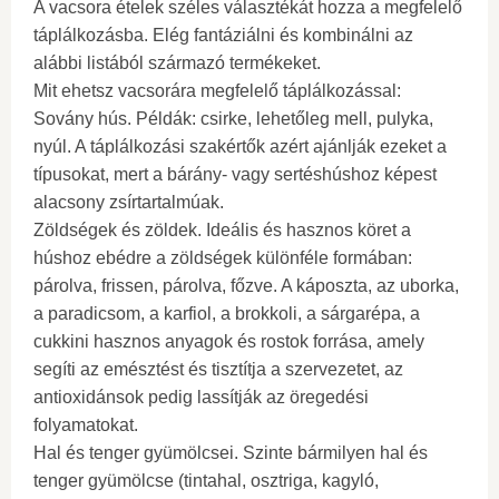
A vacsora ételek széles választékát hozza a megfelelő
táplálkozásba. Elég fantáziálni és kombinálni az
alábbi listából származó termékeket.
Mit ehetsz vacsorára megfelelő táplálkozással:
Sovány hús. Példák: csirke, lehetőleg mell, pulyka,
nyúl. A táplálkozási szakértők azért ajánlják ezeket a
típusokat, mert a bárány- vagy sertéshúshoz képest
alacsony zsírtartalmúak.
Zöldségek és zöldek. Ideális és hasznos köret a
húshoz ebédre a zöldségek különféle formában:
párolva, frissen, párolva, főzve. A káposzta, az uborka,
a paradicsom, a karfiol, a brokkoli, a sárgarépa, a
cukkini hasznos anyagok és rostok forrása, amely
segíti az emésztést és tisztítja a szervezetet, az
antioxidánsok pedig lassítják az öregedési
folyamatokat.
Hal és tenger gyümölcsei. Szinte bármilyen hal és
tenger gyümölcse (tintahal, osztriga, kagyló,