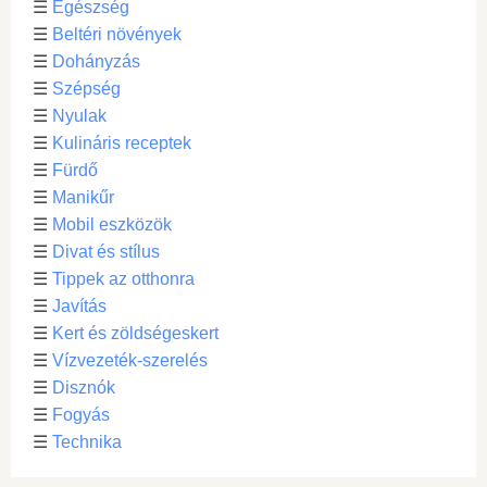
☰
Egészség
☰
Beltéri növények
☰
Dohányzás
☰
Szépség
☰
Nyulak
☰
Kulináris receptek
☰
Fürdő
☰
Manikűr
☰
Mobil eszközök
☰
Divat és stílus
☰
Tippek az otthonra
☰
Javítás
☰
Kert és zöldségeskert
☰
Vízvezeték-szerelés
☰
Disznók
☰
Fogyás
☰
Technika