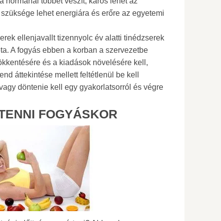
 a normánál többet veszít, káros lehet az
szüksége lehet energiára és erőre az egyetemi
rek ellenjavallt tizennyolc év alatti tinédzserek
ta. A fogyás ebben a korban a szervezetbe
kkentésére és a kiadások növelésére kell,
end áttekintése mellett feltétlenül be kell
vagy döntenie kell egy gyakorlatsorról és végre
 TENNI FOGYÁSKOR