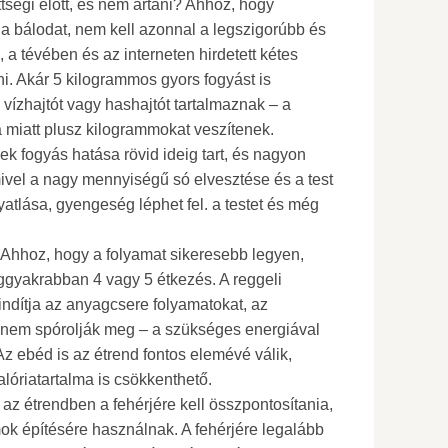
tségi előtt, és nem ártani? Ahhoz, hogy
bálodat, nem kell azonnal a legszigorúbb és
 a tévében és az interneten hirdetett kétes
i. Akár 5 kilogrammos gyors fogyást is
 vízhajtót vagy hashajtót tartalmaznak – a
 miatt plusz kilogrammokat veszítenek.
ek fogyás hatása rövid ideig tart, és nagyon
ivel a nagy mennyiségű só elvesztése és a test
atlása, gyengeség léphet fel. a testet és még
 Ahhoz, hogy a folyamat sikeresebb legyen,
eggyakrabban 4 vagy 5 étkezés. A reggeli
eindítja az anyagcsere folyamatokat, az
áit nem spórolják meg – a szükséges energiával
Az ebéd is az étrend fontos elemévé válik,
alóriatartalma is csökkenthető.
 az étrendben a fehérjére kell összpontosítania,
ok építésére használnak. A fehérjére legalább