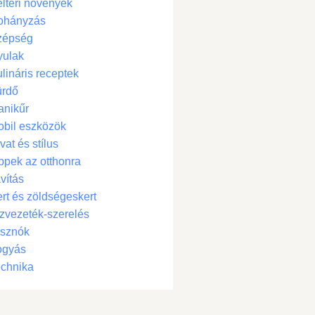
ltéri növények
ohányzás
zépség
yulak
lináris receptek
ürdő
anikűr
bil eszközök
vat és stílus
ppek az otthonra
vítás
rt és zöldségeskert
zvezeték-szerelés
isznók
ogyás
chnika