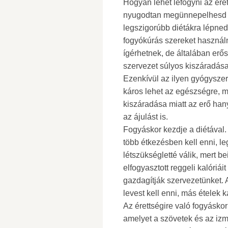
Hogyan lehet lefogyni az éret
nyugodtan megünnepelhesd a 
legszigorúbb diétákra lépned,
fogyókúrás szereket használn
ígérhetnek, de általában erős
szervezet súlyos kiszáradása
Ezenkívül az ilyen gyógyszer
káros lehet az egészségre, m
kiszáradása miatt az erő hany
az ájulást is.
Fogyáskor kezdje a diétával.
több étkezésben kell enni, l
létszükségletté válik, mert b
elfogyasztott reggeli kalóri
gazdagítják szervezetünket. 
levest kell enni, más ételek k
Az érettségire való fogyáskor
amelyet a szövetek és az izm