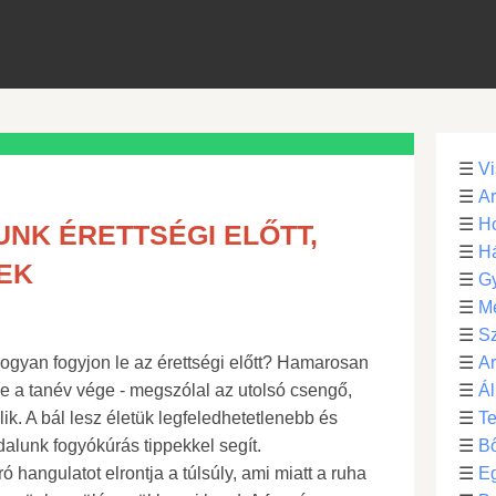
☰
Vi
☰
Ar
☰
Ho
NK ÉRETTSÉGI ELŐTT,
☰
H
EK
☰
G
☰
M
☰
S
ogyan fogyjon le az érettségi előtt? Hamarosan
☰
Ar
ze a tanév vége - megszólal az utolsó csengő,
☰
Ál
ik. A bál lesz életük legfeledhetetlenebb és
☰
Te
dalunk fogyókúrás tippekkel segít.
☰
B
hangulatot elrontja a túlsúly, ami miatt a ruha
☰
E