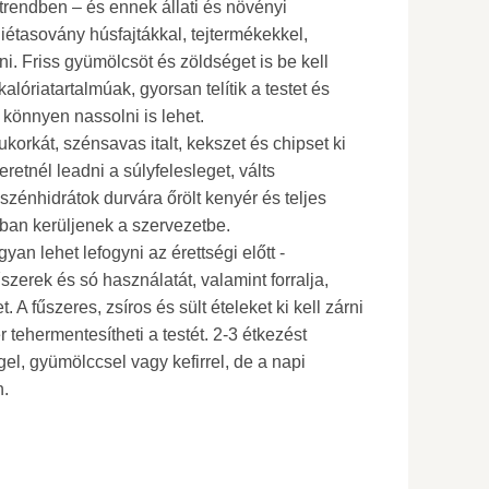
rendben – és ennek állati és növényi
diétasovány húsfajtákkal, tejtermékekkel,
i. Friss gyümölcsöt és zöldséget is be kell
lóriatartalmúak, gyorsan telítik a testet és
y könnyen nassolni is lehet.
korkát, szénsavas italt, kekszet és chipset ki
eretnél leadni a súlyfelesleget, válts
szénhidrátok durvára őrölt kenyér és teljes
ban kerüljenek a szervezetbe.
an lehet lefogyni az érettségi előtt -
űszerek és só használatát, valamint forralja,
. A fűszeres, zsíros és sült ételeket ki kell zárni
 tehermentesítheti a testét. 2-3 étkezést
gel, gyümölccsel vagy kefirrel, de a napi
n.