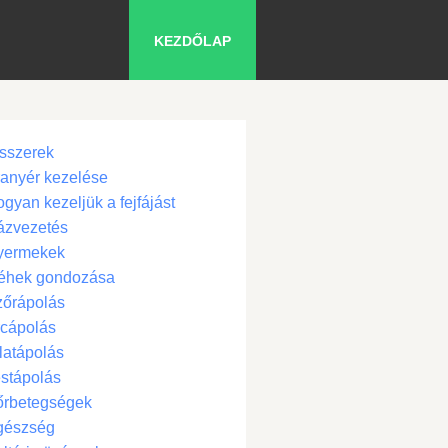
KEZDŐLAP
sszerek
anyér kezelése
gyan kezeljük a fejfájást
ázvezetés
yermekek
éhek gondozása
zőrápolás
cápolás
latápolás
stápolás
őrbetegségek
gészség