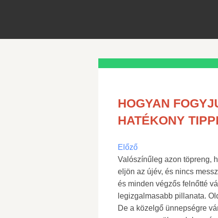
HOGYAN FOGYJU
HATÉKONY TIPP
Előző
Valószínűleg azon töpreng, h
eljön az újév, és nincs mess
és minden végzős felnőtté vál
legizgalmasabb pillanata. Ol
De a közelgő ünnepségre váró 