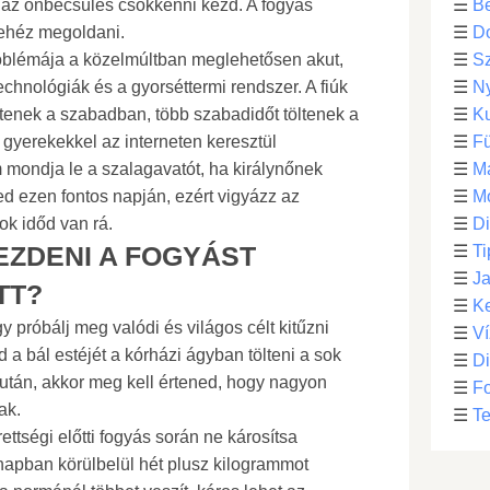
 az önbecsülés csökkenni kezd. A fogyás
☰
Be
ehéz megoldani.
☰
D
roblémája a közelmúltban meglehetősen akut,
☰
S
chnológiák és a gyorséttermi rendszer. A fiúk
☰
N
ltenek a szabadban, több szabadidőt töltenek a
☰
Ku
 gyerekekkel az interneten keresztül
☰
F
mondja le a szalagavatót, ha királynőnek
☰
M
d ezen fontos napján, ezért vigyázz az
☰
Mo
k időd van rá.
☰
Di
EZDENI A FOGYÁST
☰
Ti
☰
Ja
TT?
☰
Ke
 próbálj meg valódi és világos célt kitűzni
☰
Ví
 bál estéjét a kórházi ágyban tölteni a sok
☰
D
után, akkor meg kell értened, hogy nagyon
☰
F
ak.
☰
Te
ttségi előtti fogyás során ne károsítsa
napban körülbelül hét plusz kilogrammot