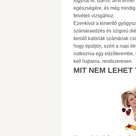
fogyhat le. Bármi, amit ennél
egészségére, és még mindig 
felvételi vizsgához.
Ezenkívül a kimerítő gyógysze
számáraedzés és szigorú dié
kerülő kalóriák számának csö
hogy épüljön, ezért a napi étr
iratkoznia egy edzőterembe, 
kell hajtania. rendszeresen.
MIT NEM LEHET