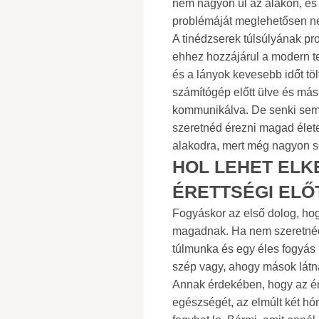
nem nagyon ül az alakon, és
problémáját meglehetősen n
A tinédzserek túlsúlyának p
ehhez hozzájárul a modern te
és a lányok kevesebb időt tö
számítógép előtt ülve és más
kommunikálva. De senki sem 
szeretnéd érezni magad élete
alakodra, mert még nagyon so
HOL LEHET ELK
ÉRETTSÉGI ELŐ
Fogyáskor az első dolog, hogy
magadnak. Ha nem szeretnéd a
túlmunka és egy éles fogyás 
szép vagy, ahogy mások látn
Annak érdekében, hogy az ére
egészségét, az elmúlt két hó