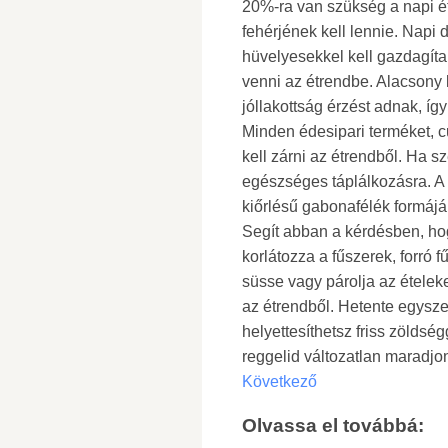
20%-ra van szükség a napi ét
fehérjének kell lennie. Napi 
hüvelyesekkel kell gazdagítan
venni az étrendbe. Alacsony ka
jóllakottság érzést adnak, íg
Minden édesipari terméket, cu
kell zárni az étrendből. Ha sz
egészséges táplálkozásra. A 
kiőrlésű gabonafélék formájá
Segít abban a kérdésben, hogy
korlátozza a fűszerek, forró f
süsse vagy párolja az ételeket
az étrendből. Hetente egyszer
helyettesíthetsz friss zöldség
reggelid változatlan maradjo
Következő
Olvassa el továbbá: