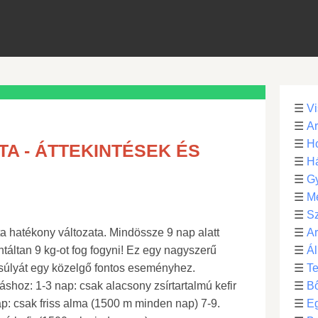
☰
Vi
☰
Ar
☰
Ho
TA - ÁTTEKINTÉSEK ÉS
☰
H
☰
G
☰
M
☰
S
ta hatékony változata. Mindössze 9 nap alatt
☰
Ar
táltan 9 kg-ot fog fogyni! Ez egy nagyszerű
☰
Ál
 súlyát egy közelgő fontos eseményhez.
☰
Te
shoz: 1-3 nap: csak alacsony zsírtartalmú kefir
☰
B
p: csak friss alma (1500 m minden nap) 7-9.
☰
E