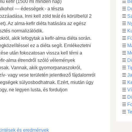
lmú kefir (1500 ml minden nap)
☰
Be
alkohol — édességek - a tészta
☰
D
záadása. Inni kell zöld teát és körülbelül 2
☰
S
zet). Az alma-kefir diéta hatására az egész
☰
N
sztés normalizálódik.
☰
Ku
ról, akik lefogytak a kefir-alma diéta során.
☰
F
gközelítéssel ez a diéta segít. Emlékeztetni
☰
M
zése után fokozatosan vissza kell térni a
☰
Mo
fir-alma étrendről szóló vélemények
☰
Di
sak. Vannak, akik gyomorpanaszokról,
☰
Ti
ív- vagy vese területén jelentkező fájdalomról
☰
Ja
tegségek súlyosbodhatnak. Ezért, miután úgy
☰
Ke
ogy, ne legyen lusta, és forduljon
☰
Ví
☰
D
☰
F
☰
Te
ekintések és eredmények