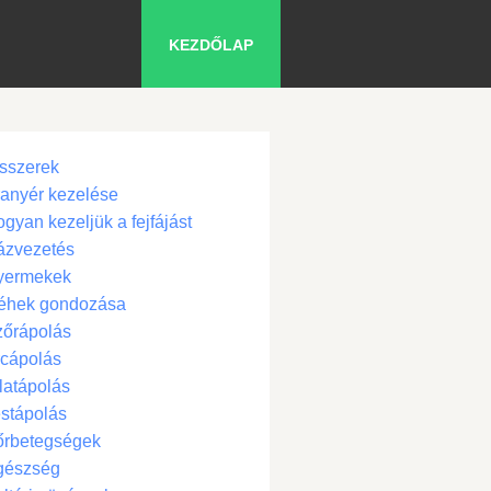
KEZDŐLAP
sszerek
anyér kezelése
gyan kezeljük a fejfájást
ázvezetés
yermekek
éhek gondozása
zőrápolás
cápolás
latápolás
stápolás
őrbetegségek
gészség