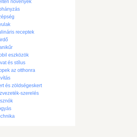
ltéri növények
ohányzás
zépség
yulak
lináris receptek
ürdő
anikűr
bil eszközök
vat és stílus
ppek az otthonra
vítás
rt és zöldségeskert
zvezeték-szerelés
isznók
ogyás
chnika