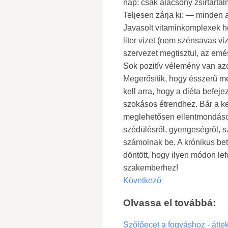
nap: csak alacsony zsírtarta
Teljesen zárja ki: — minden 
Javasolt vitaminkomplexek hoz
liter vizet (nem szénsavas vi
szervezet megtisztul, az emé
Sok pozitív vélemény van azok
Megerősítik, hogy ésszerű me
kell arra, hogy a diéta befeje
szokásos étrendhez. Bár a ke
meglehetősen ellentmondáso
szédülésről, gyengeségről, sz
számolnak be. A krónikus be
döntött, hogy ilyen módon lef
szakemberhez!
Következő
Olvassa el továbbá:
Szőlőecet a fogyáshoz - átt