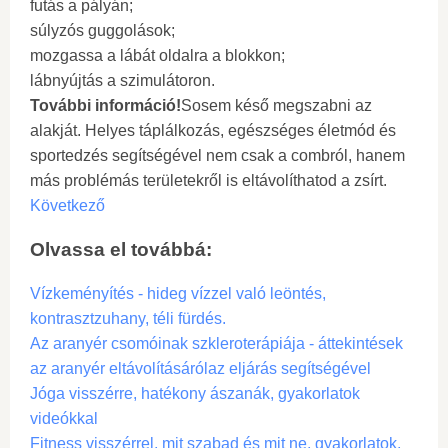
futás a pályán;
súlyzós guggolások;
mozgassa a lábát oldalra a blokkon;
lábnyújtás a szimulátoron.
További információ!
Sosem késő megszabni az
alakját. Helyes táplálkozás, egészséges életmód és
sportedzés segítségével nem csak a combról, hanem
más problémás területekről is eltávolíthatod a zsírt.
Következő
Olvassa el továbbá:
Vízkeményítés - hideg vízzel való leöntés,
kontrasztzuhany, téli fürdés.
Az aranyér csomóinak szkleroterápiája - áttekintések
az aranyér eltávolításárólaz eljárás segítségével
Jóga visszérre, hatékony ászanák, gyakorlatok
videókkal
Fitness visszérrel, mit szabad és mit ne, gyakorlatok,