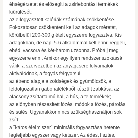
éhségérzetet és elősegíti a zsírlebontási termékek
kiürülését;
az elfogyasztott kalóriák számának csökkentése.
Fokozatosan csökkenteni kell az adagok méretét,
körülbelül 200-300 g ételt egyszerre fogyasztva. Kis
adagokban, de napi 5-6 alkalommal kell enni: reggeli,
ebéd, vacsora és két-három uzsonna. Próbálj meg
egyszerre enni. Amikor egy ilyen rendszer szokássá
válik, a szervezetben az anyagcsere folyamatok
aktiválódnak, a fogyás felgyorsul;
az étrend alapja a zöldségek és gyümölcsök, a
feldolgozatlan gabonafélékből készült zabkása, az
alacsony zsírtartalmú hal, a hús, a tejtermékek;
az előnyben részesített főzési módok a főzés, párolás
és sütés. Ugyanakkor nincs szükséghasználjon sok
zsírt;
a "káros élelmiszer" minimális fogyasztása hetente
legfeljebb egyszer vagy kétszer. Az édes, lisztes,