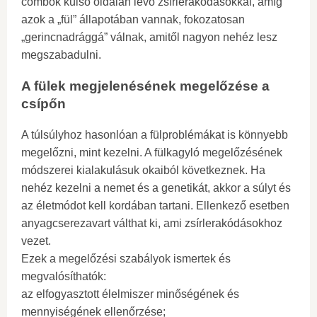
combok külső oldalán lévő zsírlerakódásokkal, amíg
azok a „fül” állapotában vannak, fokozatosan
„gerincnadrággá” válnak, amitől nagyon nehéz lesz
megszabadulni.
A fülek megjelenésének megelőzése a
csípőn
A túlsúlyhoz hasonlóan a fülproblémákat is könnyebb
megelőzni, mint kezelni. A fülkagyló megelőzésének
módszerei kialakulásuk okaiból következnek. Ha
nehéz kezelni a nemet és a genetikát, akkor a súlyt és
az életmódot kell kordában tartani. Ellenkező esetben
anyagcserezavart válthat ki, ami zsírlerakódásokhoz
vezet.
Ezek a megelőzési szabályok ismertek és
megvalósíthatók:
az elfogyasztott élelmiszer minőségének és
mennyiségének ellenőrzése;