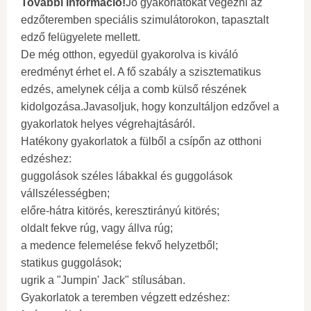
További információ!
Jó gyakorlatokat végezni az
edzőteremben speciális szimulátorokon, tapasztalt
edző felügyelete mellett.
De még otthon, egyedül gyakorolva is kiváló
eredményt érhet el. A fő szabály a szisztematikus
edzés, amelynek célja a comb külső részének
kidolgozása.Javasoljuk, hogy konzultáljon edzővel a
gyakorlatok helyes végrehajtásáról.
Hatékony gyakorlatok a fülből a csípőn az otthoni
edzéshez:
guggolások széles lábakkal és guggolások
vállszélességben;
előre-hátra kitörés, keresztirányú kitörés;
oldalt fekve rúg, vagy állva rúg;
a medence felemelése fekvő helyzetből;
statikus guggolások;
ugrik a "Jumpin' Jack" stílusában.
Gyakorlatok a teremben végzett edzéshez: