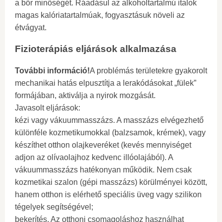
a bőr minőségét. Ráadásul az alkoholtartalmú italok
magas kalóriatartalmúak, fogyasztásuk növeli az
étvágyat.
Fizioterápiás eljárások alkalmazása
További információ!
A problémás területekre gyakorolt
​​mechanikai hatás elpusztítja a lerakódásokat „fülek”
formájában, aktiválja a nyirok mozgását.
Javasolt eljárások:
kézi vagy vákuummasszázs. A masszázs elvégezhető
különféle kozmetikumokkal (balzsamok, krémek), vagy
készíthet otthon olajkeveréket (kevés mennyiséget
adjon az olívaolajhoz kedvenc illóolajából). A
vákuummasszázs hatékonyan működik. Nem csak
kozmetikai szalon (gépi masszázs) körülményei között,
hanem otthon is elérhető speciális üveg vagy szilikon
tégelyek segítségével;
bekerítés. Az otthoni csomagoláshoz használhat