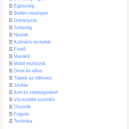
☰
Egészség
☰
Beltéri növények
☰
Dohányzás
☰
Szépség
☰
Nyulak
☰
Kulináris receptek
☰
Fürdő
☰
Manikűr
☰
Mobil eszközök
☰
Divat és stílus
☰
Tippek az otthonra
☰
Javítás
☰
Kert és zöldségeskert
☰
Vízvezeték-szerelés
☰
Disznók
☰
Fogyás
☰
Technika