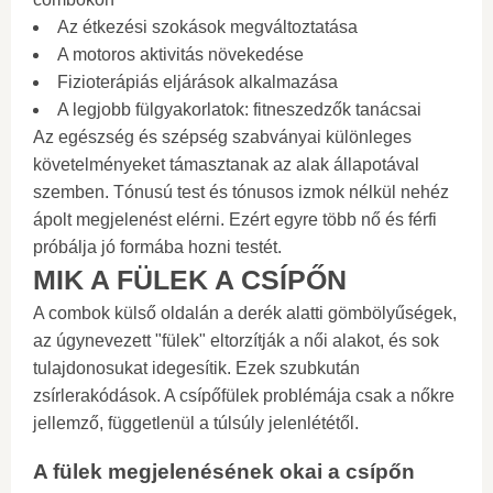
Az étkezési szokások megváltoztatása
A motoros aktivitás növekedése
Fizioterápiás eljárások alkalmazása
A legjobb fülgyakorlatok: fitneszedzők tanácsai
Az egészség és szépség szabványai különleges
követelményeket támasztanak az alak állapotával
szemben. Tónusú test és tónusos izmok nélkül nehéz
ápolt megjelenést elérni. Ezért egyre több nő és férfi
próbálja jó formába hozni testét.
MIK A FÜLEK A CSÍPŐN
A combok külső oldalán a derék alatti gömbölyűségek,
az úgynevezett "fülek" eltorzítják a női alakot, és sok
tulajdonosukat idegesítik. Ezek szubkután
zsírlerakódások. A csípőfülek problémája csak a nőkre
jellemző, függetlenül a túlsúly jelenlététől.
A fülek megjelenésének okai a csípőn