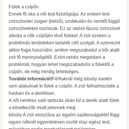
Fülek a csípőn
Ennek fő oka a női test fiziológiája. Az emberi test
zsírszövetei zsigeri (belső), szubkután és nemtől függő
zsírszövetekre oszlanak. Ez az utolsó típusú zsírszövet
alkotja a nők csípőjén lévő füleket. A zsír ezeken a
problémás területeken tartalék célt szolgál. A szervezet
akkor fogja használni, amikor megszabadul a bőr alatti
zsír fő mennyiségétől. Ezért nehéz megoldani a
problémát, hogyan lehet megszabadulni a fülektől a
csípőn, de még mindig lehetséges.
További információ!
Férfiaknál még túlsúly esetén
sem alakulnak ki fülek a csípőn. A zsír felhalmozódik a
hasban és a derékban.
A női nemhez való tartozás okán túl a derék alatti fülek
a következők miatt jelennek meg:
túlsúly A zsír eloszlása ​​az egyéni sajátosságoktól függ:
egyes nőknél egyenletesen oszlik elaz egész test,