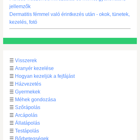
jellemzők
Dermatitis fémmel való érintkezés után - okok, tünetek,
kezelés, fotó
☰
Visszerek
☰
Aranyér kezelése
☰
Hogyan kezeljük a fejfájást
☰
Házvezetés
☰
Gyermekek
☰
Méhek gondozása
☰
Szőrápolás
☰
Arcápolás
☰
Állatápolás
☰
Testápolás
☰
Bőrbetegségek