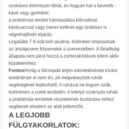
szokásos élelmiszer-fóliát, és hogyan hat a keverék -
kávé vagy gyömbér;
a problémás terület hámlasztása bőrradírral,
kávézaccsal vagy merev kefével egy önállóan is
végrehajtható eljárás.
Legalább 7-9 órát kell aludnia, különben lelassulnak
az anyagcsere folyamatok a szervezetben. A fáradtság
állapota nem járul hozzá a zsírlerakódások elleni aktív
küzdelemhez.
Fontos!
Amíg a fülcimpák teljes eltüntetésének kívánt
eredménye el nem éri, jól megválasztott ruhák
segítségével leplezhető. A ruházat ne legyen szűk,
különösen a comb területén. A lefolyó szoknyás ruhák
a problémás területek részleteinek tisztázása nélkül
segítenek elrejteni az alak jellemzőit.
A LEGJOBB
FÜLGYAKORLATOK: