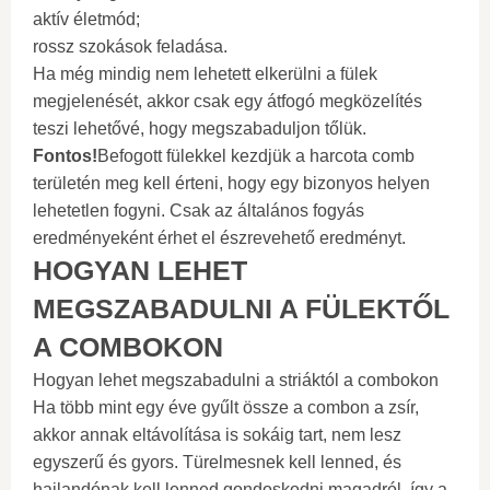
aktív életmód;
rossz szokások feladása.
Ha még mindig nem lehetett elkerülni a fülek
megjelenését, akkor csak egy átfogó megközelítés
teszi lehetővé, hogy megszabaduljon tőlük.
Fontos!
Befogott fülekkel kezdjük a harcota comb
területén meg kell érteni, hogy egy bizonyos helyen
lehetetlen fogyni. Csak az általános fogyás
eredményeként érhet el észrevehető eredményt.
HOGYAN LEHET
MEGSZABADULNI A FÜLEKTŐL
A COMBOKON
Hogyan lehet megszabadulni a striáktól a combokon
Ha több mint egy éve gyűlt össze a combon a zsír,
akkor annak eltávolítása is sokáig tart, nem lesz
egyszerű és gyors. Türelmesnek kell lenned, és
hajlandónak kell lenned gondoskodni magadról, így a