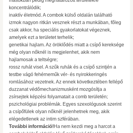
másokban pedig meghatározott területekre
koncentrálódik;
inaktív életmód. A combok külső oldalán található
izmok nagyon ritkán vesznek részt a munkában, főleg
csak akkor, ha speciális gyakorlatokat végeznek,
amelyek ezt a területet terhelik;
genetikai hajlam. Az öröklődés miatt a csípő kereksége
még olyan nőknél is megjelenhet, akik nem
hajlamosak a teltségre;
rossz ruhát visel. A szűk ruhák és a csípő szintjén a
testbe vágó fehérneműk vér- és nyirokkeringés
romlásához vezetnek. Az ennek következtében fellépő
duzzanat védőmechanizmusként mozgósítja a
zsírsejtek képzési folyamatait a comb területén;
pszichológiai problémák. Egyes szexológusok szerint
a csípőfülek olyan nőknél jelenhetnek meg, akik
elégedetlenek az intim szférában.
További információ!
Ha nem kezdi meg a harcot a