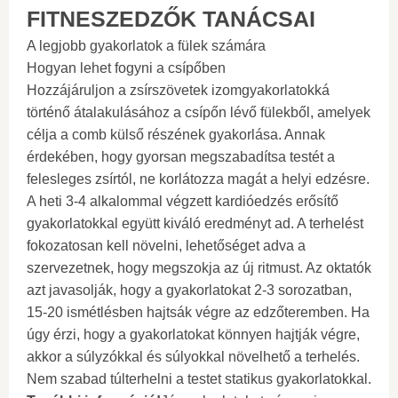
FITNESZEDZŐK TANÁCSAI
A legjobb gyakorlatok a fülek számára
Hogyan lehet fogyni a csípőben
Hozzájáruljon a zsírszövetek izomgyakorlatokká
történő átalakulásához a csípőn lévő fülekből, amelyek
célja a comb külső részének gyakorlása. Annak
érdekében, hogy gyorsan megszabadítsa testét a
felesleges zsírtól, ne korlátozza magát a helyi edzésre.
A heti 3-4 alkalommal végzett kardióedzés erősítő
gyakorlatokkal együtt kiváló eredményt ad. A terhelést
fokozatosan kell növelni, lehetőséget adva a
szervezetnek, hogy megszokja az új ritmust. Az oktatók
azt javasolják, hogy a gyakorlatokat 2-3 sorozatban,
15-20 ismétlésben hajtsák végre az edzőteremben. Ha
úgy érzi, hogy a gyakorlatokat könnyen hajtják végre,
akkor a súlyzókkal és súlyokkal növelhető a terhelés.
Nem szabad túlterhelni a testet statikus gyakorlatokkal.