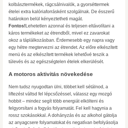
kolbásztermékek, rágcsálnivalók, a gyorséttermek
ételei extra kalóriaforrásként szolgálnak. De ésszerű
határokon belül kényeztetheti magát.
Fontos!
Lehetetlen azonnal és teljesen eltávolítani a
káros termékeket az étrendből, mivel ez zavarokat
okoz a táplálkozásban. Érdemesebb egy napra vagy
egy hétre megtervezni az étrendet. Az előre elkészített
menü és az elkészített termékek lehetővé teszik a
túlevés és az egészségtelen ételek elkerülését.
A motoros aktivitás növekedése
Nem tudsz nyugodtan ülni, többet kell sétálnod, a
liftezést váltsd fel lépcsőzéssel, válassz egy mozgó
hobbit – mindez segít több energiát elkölteni és
felgyorsítani a fogyás folyamatát. Fel kell hagynia a
rossz szokásokkal. A dohányzás és az alkohol gátolja
az anyagcsere folyamatokat és negatívan befolyásolja