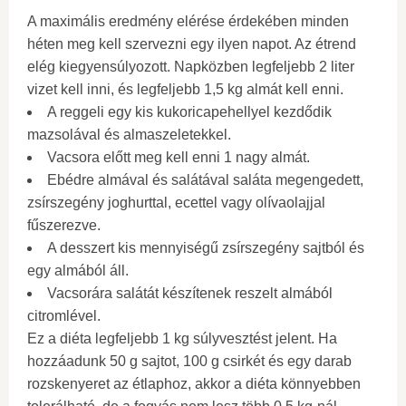
A maximális eredmény elérése érdekében minden
héten meg kell szervezni egy ilyen napot. Az étrend
elég kiegyensúlyozott. Napközben legfeljebb 2 liter
vizet kell inni, és legfeljebb 1,5 kg almát kell enni.
A reggeli egy kis kukoricapehellyel kezdődik
mazsolával és almaszeletekkel.
Vacsora előtt meg kell enni 1 nagy almát.
Ebédre almával és salátával saláta megengedett,
zsírszegény joghurttal, ecettel vagy olívaolajjal
fűszerezve.
A desszert kis mennyiségű zsírszegény sajtból és
egy almából áll.
Vacsorára salátát készítenek reszelt almából
citromlével.
Ez a diéta legfeljebb 1 kg súlyvesztést jelent. Ha
hozzáadunk 50 g sajtot, 100 g csirkét és egy darab
rozskenyeret az étlaphoz, akkor a diéta könnyebben