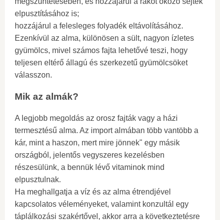
megszüntetésében, és hozzájárul a rákot okozó sejtek
elpusztításához is;
hozzájárul a felesleges folyadék eltávolításához.
Ezenkívül az alma, különösen a sült, nagyon ízletes
gyümölcs, mivel számos fajta lehetővé teszi, hogy
teljesen eltérő állagú és szerkezetű gyümölcsöket
válasszon.
Mik az almák?
A legjobb megoldás az orosz fajták vagy a házi
termesztésű alma. Az import almában több vantöbb a
kár, mint a haszon, mert mire jönnek" egy másik
országból, jelentős vegyszeres kezelésben
részesülünk, a bennük lévő vitaminok mind
elpusztulnak.
Ha meghallgatja a víz és az alma étrendjével
kapcsolatos véleményeket, valamint konzultál egy
táplálkozási szakértővel, akkor arra a következtetésre