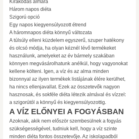
Kirakodás almára
Három napos diéta
Szigorú opció
Egy napos kiegyensúlyozott étrend
A háromnapos diéta könnyű változata
A túlsúly elleni küzdelem egyszerű, szuper hatékony
és olcsó módja, ha olyan kéznél lévő termékeket
használunk, amelyeket az év bármely szakában
könnyen megvásárolhatunk anélkül, hogy vagyonokat
kellene költeni. Igen, a víz és az alma minden
bizonnyal az ilyen termékek listájának élére kerülhet,
ha nincs ellenjavallat. Ezek az összetevők nagyon
hasznosak, és sokféle diéta létezik almával és vízzel:
a szigorútól a könnyű és kiegyensúlyozottig.
A VÍZ ELŐNYEI A FOGYÁSBAN
Azoknak, akik nem először szembesülnek a fogyás
szükségességével, tudniuk kell, hogy a víz szinte
minden diéta fontos összetevője. Az iskolapadból