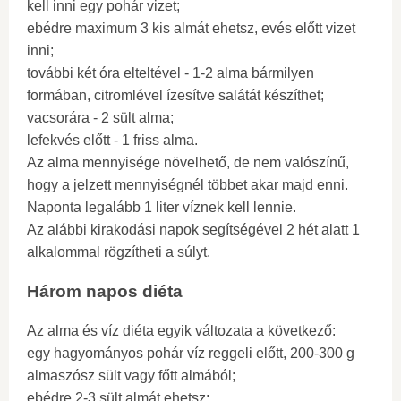
kell inni egy pohár vizet;
ebédre maximum 3 kis almát ehetsz, evés előtt vizet
inni;
további két óra elteltével - 1-2 alma bármilyen
formában, citromlével ízesítve salátát készíthet;
vacsorára - 2 sült alma;
lefekvés előtt - 1 friss alma.
Az alma mennyisége növelhető, de nem valószínű,
hogy a jelzett mennyiségnél többet akar majd enni.
Naponta legalább 1 liter víznek kell lennie.
Az alábbi kirakodási napok segítségével 2 hét alatt 1
alkalommal rögzítheti a súlyt.
Három napos diéta
Az alma és víz diéta egyik változata a következő:
egy hagyományos pohár víz reggeli előtt, 200-300 g
almaszósz sült vagy főtt almából;
ebédre 2-3 sült almát ehetsz;