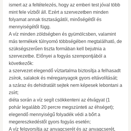
ismert az a feltételezés, hogy az emberi test jóval több
mint fele vízből áll. Ezért a szervezetben minden
folyamat annak tisztaságától, minőségétől és
mennyiségétől függ.
A víz minden zöldségben és gyümölcsben, valamint
más termékek túlnyomó többségében megtalálható, de
szükségszerűen tiszta formában kell bejutnia a
szervezetbe. Előnyei a fogyás szempontjából a
következők:
a szervezet elegendő víztartalma biztosítja a felhasadt
zsírok, salakok és méreganyagok gyors eltávolítását;
a száraz és dehidratált sejtek nem képesek lebontani a
zsírt;
diéta során a víz segít csökkenteni az étvágyat (1
pohár legalább 20 percre megszünteti az éhséget);
elegendő mennyiségű folyadék védi a bőrt a
megereszkedéstől gyors fogyás esetén;
A víz felgyorsítja az anyagcserét és az anyagcserét,