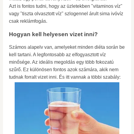
Azt is fontos tudni, hogy az üzletekben "vitaminos víz"
vagy "tiszta olvasztott víz" szlogennel árult sima ivóvíz
csak reklámfogás.
Hogyan kell helyesen vizet inni?
Számos alapelv van, amelyeket minden diéta során be
kell tartani. A legfontosabb az elfogyasztott víz
minősége. Az ideális megoldás egy több fokozatú
szűrő. Ez különösen fontos azok számára, akik nem
tudnak forralt vizet inni. És itt vannak a többi szabály: