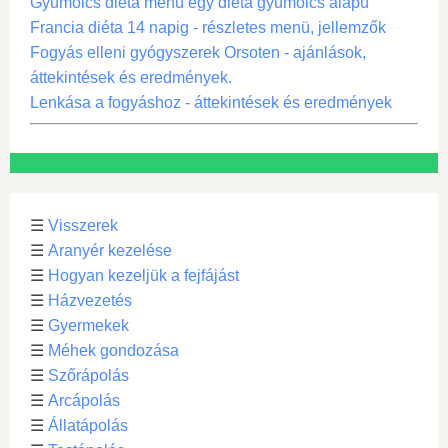
Gyümölcs diéta menü egy diéta gyümölcs alapú
Francia diéta 14 napig - részletes menü, jellemzők
Fogyás elleni gyógyszerek Orsoten - ajánlások,
áttekintések és eredmények.
Lenkása a fogyáshoz - áttekintések és eredmények
☰
Visszerek
☰
Aranyér kezelése
☰
Hogyan kezeljük a fejfájást
☰
Házvezetés
☰
Gyermekek
☰
Méhek gondozása
☰
Szőrápolás
☰
Arcápolás
☰
Állatápolás