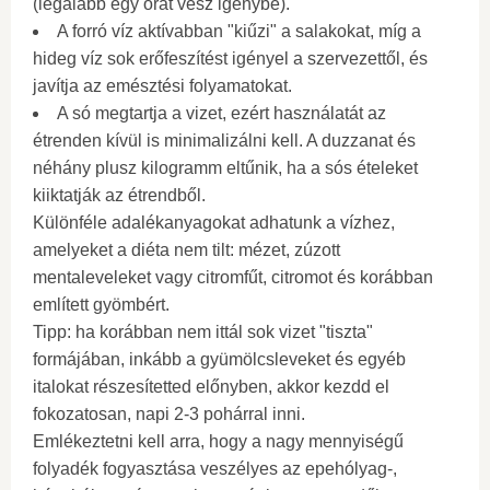
(legalább egy órát vesz igénybe).
A forró víz aktívabban "kiűzi" a salakokat, míg a
hideg víz sok erőfeszítést igényel a szervezettől, és
javítja az emésztési folyamatokat.
A só megtartja a vizet, ezért használatát az
étrenden kívül is minimalizálni kell. A duzzanat és
néhány plusz kilogramm eltűnik, ha a sós ételeket
kiiktatják az étrendből.
Különféle adalékanyagokat adhatunk a vízhez,
amelyeket a diéta nem tilt: mézet, zúzott
mentaleveleket vagy citromfűt, citromot és korábban
említett gyömbért.
Tipp: ha korábban nem ittál sok vizet "tiszta"
formájában, inkább a gyümölcsleveket és egyéb
italokat részesítetted előnyben, akkor kezdd el
fokozatosan, napi 2-3 pohárral inni.
Emlékeztetni kell arra, hogy a nagy mennyiségű
folyadék fogyasztása veszélyes az epehólyag-,