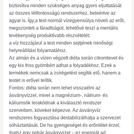
biztosítva minden szükséges anyag gyors eljuttatását
az összes létfontosságú rendszerhez, beleértve az
agyat is. Így,a test normál vízegyensúlya növeli az erőt,
megszünteti a fáradtságot, lehetővé teszi a mentális
tevékenység produktívabb részvételét;
a víz hozzájárul a test minden sejtjének minőségi
helyreállítási folyamatához.
Az almán és a vízen végzett diéta során citromlevet és
egy kis friss gyömbért adhat a folyadékhoz. Ezek a
termékek nemcsak a zsírégetést segítik elő, hanem a
testet is erővel telítik.
Fontos: diéta során nem lehet visszaélni az
ásványvízzel, mivel a magnézium-, nátrium- és
káliumsók lerakódnak a kiválasztó rendszer
szerveiben, köveket képezve. Az ásványvíz
rendszeres fogyasztása destabilizálhatja a szervezet
sóháztartását. De ha gyengeséget és erőnlétet érzel,
ihatsz egy pohár ásványvizet – ez energiát ad.