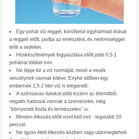
Egy pohár víz reggel, körülbelül egyharmad órával
a reggeli előtt, javítja az emésztést, és nedvességgel
telíti a sejteket.
Húskészítmények fogyasztása előtt jobb 0,5-1
pohárral többet inni.
Ne lépje túl a víz normáját, mivel a vesék
veszélynek vannak kitéve. Enyhe időben egy
embernek 1,5-2 liter víz is elegendő.
A szénsavas italokat jobb kizárni az étrendből,
negatív hatással vannak a szervezetre, még
"környezeti tiszta és természetes" is.
Minden étkezés előtt vizet kell inni - legalább 10
perccel.
Ne igyon ételt étkezés közben vagy utánmegteheti