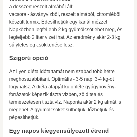
a desszert reszelt almából áll;
vacsora - ásványvízből, reszelt almából, citromléből
készült turmix. Édesíthetjük egy kanál mézzel.
Napközben legfeljebb 2 kg gyümölcsöt ehet meg, és
legfeljebb 2 liter vizet ihat. Az eredmény akár 2-3 kg
súlyfelesleg csökkenése lesz.
Szigorú opció
Az ilyen diéta időtartamát nem szabad több hétre
meghosszabbítani. Optimális - 3-5 nap. 3-4 kg-ot
fogyhatsz. A diéta alapját különféle gyógynövény-
forrázatok képezik tiszta vízben, zöld tea és
természetesen tiszta víz. Naponta akár 2 kg almát is
megehet. A gyümölcsöket süthetjük, főzhetjük és
pépesíthetjük.
Egy napos kiegyensúlyozott étrend