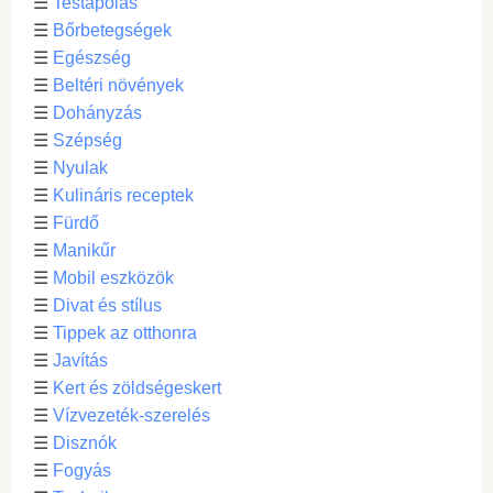
☰
Testápolás
☰
Bőrbetegségek
☰
Egészség
☰
Beltéri növények
☰
Dohányzás
☰
Szépség
☰
Nyulak
☰
Kulináris receptek
☰
Fürdő
☰
Manikűr
☰
Mobil eszközök
☰
Divat és stílus
☰
Tippek az otthonra
☰
Javítás
☰
Kert és zöldségeskert
☰
Vízvezeték-szerelés
☰
Disznók
☰
Fogyás