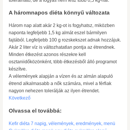
tolerálható, de a fogyás nem lesz több 0,5 kg-nál.
A háromnapos diéta könnyű változata
Három nap alatt akár 2 kg-ot is fogyhatsz, miközben
naponta legfeljebb 1,5 kg almát eszel bármilyen
fajtából. Legfeljebb 100 g rozskekszet adnak hozzájuk.
Akár 2 liter víz is változhatatlan pontja az étrendnek.
Minden étkezést azonos részekre kell
osztaniidőközönként, több étkezésből álló programot
készítve.
A vélemények alapján a vízen és az almán alapuló
étrend alkalmasabb a nők számára, mivel a férfiak
nagyon nehezen tolerálják az ilyen étrendet.
Következő
Olvassa el továbbá:
Kefir diéta 7 napig, vélemények, eredmények, menü