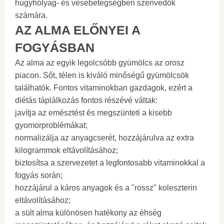
húgyhólyag- és vesebetegségben szenvedők
számára.
AZ ALMA ELŐNYEI A
FOGYÁSBAN
Az alma az egyik legolcsóbb gyümölcs az orosz
piacon. Sőt, télen is kiváló minőségű gyümölcsök
találhatók. Fontos vitaminokban gazdagok, ezért a
diétás táplálkozás fontos részévé váltak:
javítja az emésztést és megszünteti a kisebb
gyomorproblémákat;
normalizálja az anyagcserét, hozzájárulva az extra
kilogrammok eltávolításához;
biztosítsa a szervezetet a legfontosabb vitaminokkal a
fogyás során;
hozzájárul a káros anyagok és a "rossz" koleszterin
eltávolításához;
a sült alma különösen hatékony az éhség