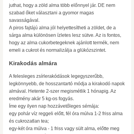
juthat, hogy a zöld alma több előnnyel jár. DE nem
szabad őket választani a gyomor magas
savasságával.
A piros fajtájú alma jól helyettesítheti a zöldet, de a
sárga alma különösen ízletes lesz sütve. Az is fontos,
hogy az alma cukorbetegeknek ajánlott termék, nem
emeli a cukrot és normalizálja a glükózszintet.
Kirakodás almára
A felesleges zsírlerakódások legegyszerűbb,
legkönnyebb, de hosszantartó módja a kirakodó napok
almával. Hetente 2-szer megismétlik 1 hónapig. Az
eredmény akár 5 kg-os fogyás.
Íme egy ilyen nap hozzávetőleges sémája:
egy pohár víz reggeli előtt, fél óra múlva 1-2 friss alma
és cukrozatlan tea;
egy-két óra múlva - 1 friss vagy sült alma, előtte meg