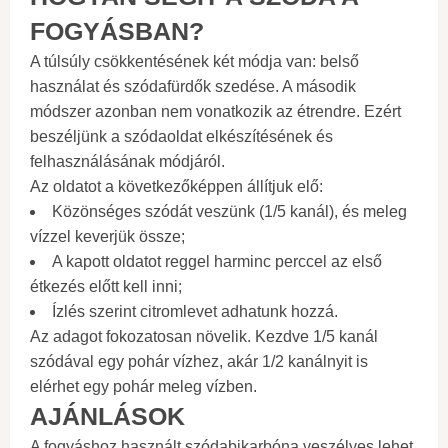
FOGYÁSBAN?
A túlsúly csökkentésének két módja van: belső
használat és szódafürdők szedése. A második
módszer azonban nem vonatkozik az étrendre. Ezért
beszéljünk a szódaoldat elkészítésének és
felhasználásának módjáról.
Az oldatot a következőképpen állítjuk elő:
Közönséges szódát veszünk (1/5 kanál), és meleg
vízzel keverjük össze;
A kapott oldatot reggel harminc perccel az első
étkezés előtt kell inni;
Ízlés szerint citromlevet adhatunk hozzá.
Az adagot fokozatosan növelik. Kezdve 1/5 kanál
szódával egy pohár vízhez, akár 1/2 kanálnyit is
elérhet egy pohár meleg vízben.
AJÁNLÁSOK
A fogyáshoz használt szódabikarbóna veszélyes lehet.