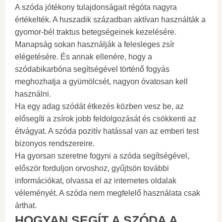
A szóda jótékony tulajdonságait régóta nagyra
értékelték. A huszadik században aktívan használták a
gyomor-bél traktus betegségeinek kezelésére.
Manapság sokan használják a felesleges zsír
elégetésére. És annak ellenére, hogy a
szódabikarbóna segítségével történő fogyás
meghozhatja a gyümölcsét, nagyon óvatosan kell
használni.
Ha egy adag szódát étkezés közben vesz be, az
elősegíti a zsírok jobb feldolgozását és csökkenti az
étvágyat. A szóda pozitív hatással van az emberi test
bizonyos rendszereire.
Ha gyorsan szeretne fogyni a szóda segítségével,
először forduljon orvoshoz, gyűjtsön további
információkat, olvassa el az internetes oldalak
véleményét. A szóda nem megfelelő használata csak
árthat.
HOGYAN SEGÍT A SZÓDA A