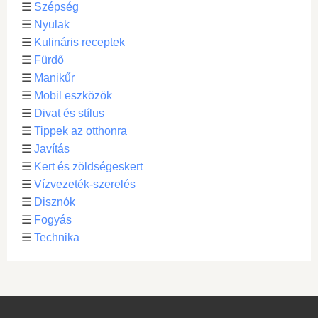
☰
Szépség
☰
Nyulak
☰
Kulináris receptek
☰
Fürdő
☰
Manikűr
☰
Mobil eszközök
☰
Divat és stílus
☰
Tippek az otthonra
☰
Javítás
☰
Kert és zöldségeskert
☰
Vízvezeték-szerelés
☰
Disznók
☰
Fogyás
☰
Technika