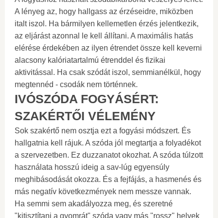
A lényeg az, hogy hallgass az érzéseidre, miközben
italt iszol. Ha bármilyen kellemetlen érzés jelentkezik,
az eljárást azonnal le kell állítani. A maximális hatás
elérése érdekében az ilyen étrendet össze kell keverni
alacsony kalóriatartalmú étrenddel és fizikai
aktivitással. Ha csak szódát iszol, semmianélkül, hogy
megtennéd - csodák nem történnek.
IVÓSZÓDA FOGYÁSÉRT:
SZAKÉRTŐI VÉLEMÉNY
Sok szakértő nem osztja ezt a fogyási módszert. És
hallgatnia kell rájuk. A szóda jól megtartja a folyadékot
a szervezetben. Ez duzzanatot okozhat. A szóda túlzott
használata hosszú ideig a sav-lúg egyensúly
meghibásodását okozza. És a fejfájás, a hasmenés és
más negatív következmények nem messze vannak.
Ha semmi sem akadályozza meg, és szeretné
"kitisztítani a gyomrát" szóda vagy más "rossz" helyek