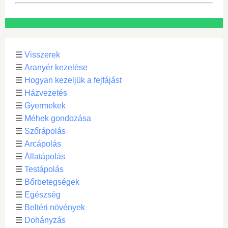
☰
Visszerek
☰
Aranyér kezelése
☰
Hogyan kezeljük a fejfájást
☰
Házvezetés
☰
Gyermekek
☰
Méhek gondozása
☰
Szőrápolás
☰
Arcápolás
☰
Állatápolás
☰
Testápolás
☰
Bőrbetegségek
☰
Egészség
☰
Beltéri növények
☰
Dohányzás