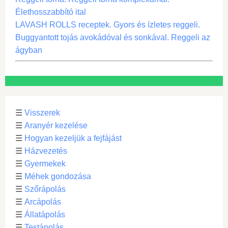
Élethosszabbító ital
LAVASH ROLLS receptek. Gyors és ízletes reggeli.
Buggyantott tojás avokádóval és sonkával. Reggeli az
ágyban
☰
Visszerek
☰
Aranyér kezelése
☰
Hogyan kezeljük a fejfájást
☰
Házvezetés
☰
Gyermekek
☰
Méhek gondozása
☰
Szőrápolás
☰
Arcápolás
☰
Állatápolás
☰
Testápolás