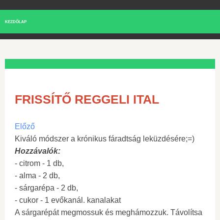
KEZDŐLAP
FRISSÍTŐ REGGELI ITAL
Előző
Kiváló módszer a krónikus fáradtság leküzdésére;=)
Hozzávalók:
- citrom - 1 db,
- alma - 2 db,
- sárgarépa - 2 db,
- cukor - 1 evőkanál. kanalakat
A sárgarépát megmossuk és meghámozzuk. Távolítsa