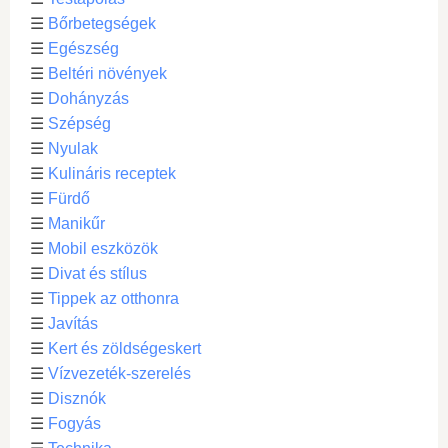
☰
Bőrbetegségek
☰
Egészség
☰
Beltéri növények
☰
Dohányzás
☰
Szépség
☰
Nyulak
☰
Kulináris receptek
☰
Fürdő
☰
Manikűr
☰
Mobil eszközök
☰
Divat és stílus
☰
Tippek az otthonra
☰
Javítás
☰
Kert és zöldségeskert
☰
Vízvezeték-szerelés
☰
Disznók
☰
Fogyás