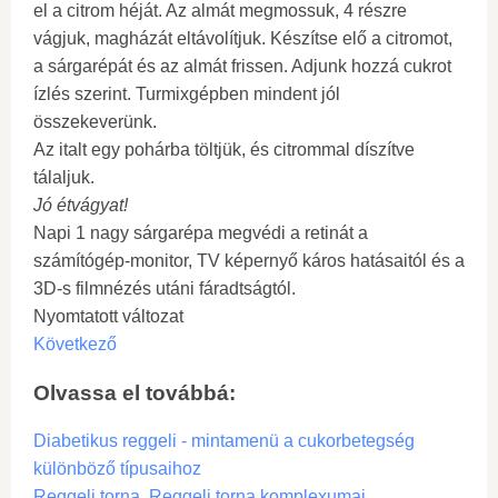
el a citrom héját. Az almát megmossuk, 4 részre
vágjuk, magházát eltávolítjuk. Készítse elő a citromot,
a sárgarépát és az almát frissen. Adjunk hozzá cukrot
ízlés szerint. Turmixgépben mindent jól
összekeverünk.
Az italt egy pohárba töltjük, és citrommal díszítve
tálaljuk.
Jó étvágyat!
Napi 1 nagy sárgarépa megvédi a retinát a
számítógép-monitor, TV képernyő káros hatásaitól és a
3D-s filmnézés utáni fáradtságtól.
Nyomtatott változat
Következő
Olvassa el továbbá:
Diabetikus reggeli - mintamenü a cukorbetegség
különböző típusaihoz
Reggeli torna. Reggeli torna komplexumai.