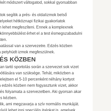
a két módszert váltogatod, sokkal gyorsabban
tok segítik a prés- és oldalizmok belső
lyeket hétköznapi fizikai gyakorlatok
m lehet megfeszíteni. Ennek a komplexnek
önnyebbülést érhet el a test ésmegszabadulni
ten.
ó hatással van a szervezetre. Edzés közben
s a petyhüdt izmok megfeszülnek.
ZÉS KÖZBEN
n tartó sportolás során a szervezet sok vizet
pótlására van szüksége. Tehát, miközben a
felejtsen el 5-10 percenként néhány kortyot
a edzés közben nem fogyasztunk vizet, akkor
etés folyamata a szervezetben. Aki gyorsan akar
cs kézben.
ik, ami megzavarja a szív normális munkáját.
kívül lehet inni speciális italokat is, amelyek