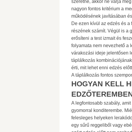
szeretne, akkor ne várja meg
nagyon fontos kritérium a meg
működésének javításában és a
De ezen kívül az edzés és a f
részének számít. Végül is a
erősíteni a test izmait és fes
folyamata nem nevezhető a 
várakozási ideje jelentősen 
táplálkozás kombinációjának
érti, mit lehet enni edzés elő
A táplálkozás fontos szempo
HOGYAN KELL H
EDZŐTEREMBEN
A legfontosabb szabály, amit
gyomorral konditerembe. Miér
felesleges helyeken lerakódot
egy sűrű reggeliből vagy ebéd