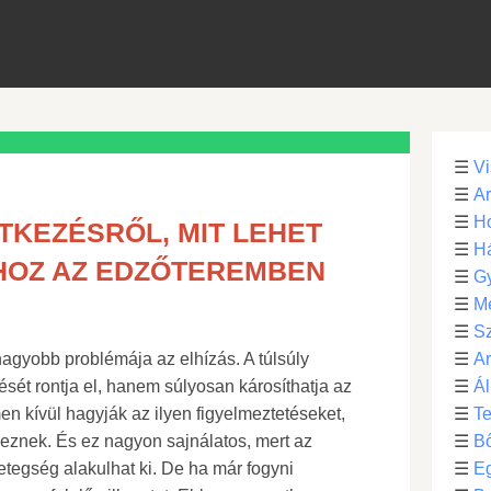
☰
Vi
☰
Ar
☰
Ho
TKEZÉSRŐL, MIT LEHET
☰
H
HOZ AZ EDZŐTEREMBEN
☰
G
☰
M
☰
S
agyobb problémája az elhízás. A túlsúly
☰
Ar
ét rontja el, hanem súlyosan károsíthatja az
☰
Ál
en kívül hagyják az ilyen figyelmeztetéseket,
☰
Te
tkeznek. És ez nagyon sajnálatos, mert az
☰
B
tegség alakulhat ki. De ha már fogyni
☰
E