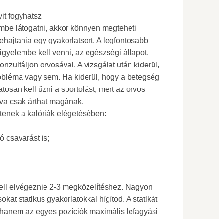
it fogyhatsz
mbe látogatni, akkor könnyen megteheti
rehajtania egy gyakorlatsort. A legfontosabb
figyelembe kell venni, az egészségi állapot.
onzultáljon orvosával. A vizsgálat után kiderül,
bléma vagy sem. Ha kiderül, hogy a betegség
tosan kell űzni a sportolást, mert az orvos
gyva csak árthat magának.
tenek a kalóriák elégetésében:
ó csavarást is;
kell elvégeznie 2-3 megközelítéshez. Nagyon
kat statikus gyakorlatokkal hígítod. A statikát
hanem az egyes pozíciók maximális lefagyási