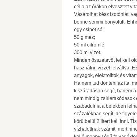
célja az órákon elvesztett vi
Vásárolhat kész izotóniát, va
benne semmi bonyolult. Ehh
egy csipet só;
50 g méz;
50 ml citromlé;
300 ml vizet.
Minden összetevőt fel kell ol
használni, vízzel felváltva. Ez
anyagok, elektrolitok és vitam
Ha nem tud dönteni az ital me
kiszáradáson segít, hanem a s
nem mindig zsírlerakódások o
szabadulnia a belekben felha
százalékban segít, de figyel
körülbelül 2 litert kell inni. T
vízhalottnak számít, mert ni
kellő mennyiségű folyadékfo