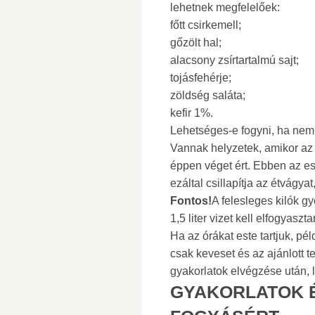
lehetnek megfelelőek:
főtt csirkemell;
gőzölt hal;
alacsony zsírtartalmú sajt;
tojásfehérje;
zöldség saláta;
kefir 1%.
Lehetséges-e fogyni, ha nem
Vannak helyzetek, amikor az
éppen véget ért. Ebben az ese
ezáltal csillapítja az étvágyat
Fontos!
A felesleges kilók 
1,5 liter vizet kell elfogyaszta
Ha az órákat este tartjuk, pé
csak keveset és az ajánlott t
gyakorlatok elvégzése után, l
GYAKORLATOK É