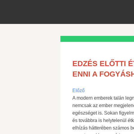
EDZÉS ELŐTTI É
ENNI A FOGYÁS
Előző
A modern emberek talán legn
nemcsak az ember megjelenés
egészséget is. Sokan figyelm
és továbbra is helytelenül é
elhízás hátterében számos be