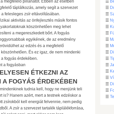
 a megfelelő pillanatot. Ebben az esetben
☰
Be
felelő táplálkozás, amely segít a szervezet
☰
D
 felesleges zsír eltávolításában.
☰
S
izikai aktivitás az önfejlesztés másik fontos
☰
N
 gyakorlatoknak köszönhetően meg lehet
☰
Ku
zesíteni a megereszkedett bőrt. A fogyás
☰
F
leggyorsabbak egyikének, de az eredmény
☰
M
lerövidülhet az edzés és a megfelelő
☰
Mo
 köszönhetően. És ez igaz, de nem mindenki
☰
Di
tt a fogyás érdekében.
☰
Ti
nt a fogyásban
☰
Ja
ELYESEN ÉTKEZNI AZ
☰
Ke
☰
Ví
 A FOGYÁS ÉRDEKÉBEN
☰
D
 mindenkinek tudnia kell, hogy ne menjünk teli
☰
F
t is? Hanem azért, mert a testnek edzéskor a
☰
Te
t zsírokból kell energiát felvennie, nem pedig
ből. A zsír a szervezet tartalék táplálékforrása,