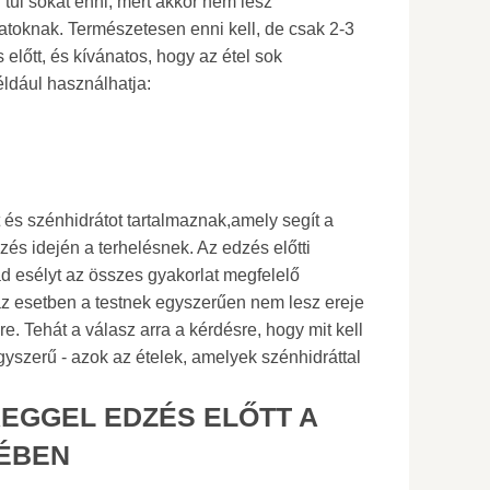
 túl sokat enni, mert akkor nem lesz
atoknak. Természetesen enni kell, de csak 2-3
előtt, és kívánatos, hogy az étel sok
éldául használhatja:
 és szénhidrátot tartalmaznak,amely segít a
zés idején a terhelésnek. Az edzés előtti
d esélyt az összes gyakorlat megfelelő
az esetben a testnek egyszerűen nem lesz ereje
. Tehát a válasz arra a kérdésre, hogy mit kell
gyszerű - azok az ételek, amelyek szénhidráttal
REGGEL EDZÉS ELŐTT A
ÉBEN