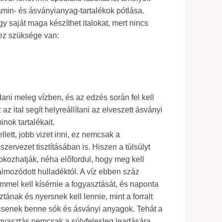
tamin- és ásványianyag-tartalékok pótlása.
gy saját maga készíthet italokat, mert nincs
ez szüksége van:
dani meleg vízben, és az edzés során fel kell
 az ital segít helyreállítani az elveszett ásványi
inok tartalékait.
llett, jobb vizet inni, ez nemcsak a
zervezet tisztításában is. Hiszen a túlsúlyt
kozhatják, néha előfordul, hogy meg kell
lmozódott hulladéktól. A víz ebben száz
emmel kell kísérnie a fogyasztását, és naponta
isztának és nyersnek kell lennie, mint a forralt
ncsenek benne sók és ásványi anyagok. Tehát a
gyasztás nemcsak a súlyfelesleg leadására,