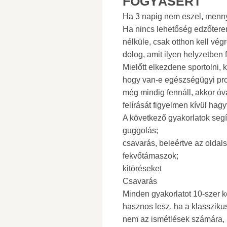
FOGYÁSÉRT
Ha 3 napig nem eszel, menny
Ha nincs lehetőség edzőtere
nélküle, csak otthon kell vég
dolog, amit ilyen helyzetben 
Mielőtt elkezdene sportolni, k
hogy van-e egészségügyi pro
még mindig fennáll, akkor óva
felírását figyelmen kívül ha
A következő gyakorlatok segí
guggolás;
csavarás, beleértve az oldals
fekvőtámaszok;
kitöréseket
Csavarás
Minden gyakorlatot 10-szer 
hasznos lesz, ha a klasszikuso
nem az ismétlések számára, 