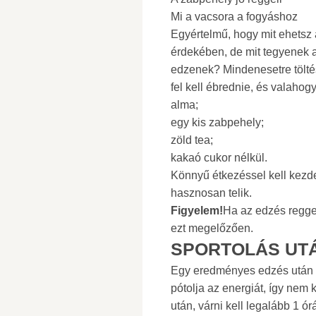
Mi a vacsora a fogyáshoz
Egyértelmű, hogy mit ehetsz
érdekében, de mit tegyenek az
edzenek? Mindenesetre töltés
fel kell ébrednie, és valaho
alma;
egy kis zabpehely;
zöld tea;
kakaó cukor nélkül.
Könnyű étkezéssel kell kezd
hasznosan telik.
Figyelem!
Ha az edzés reggel
ezt megelőzően.
SPORTOLÁS UTÁ
Egy eredményes edzés után a 
pótolja az energiát, így nem 
után, várni kell legalább 1 ó