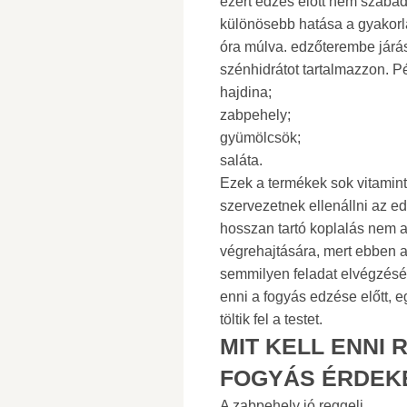
ezért edzés előtt nem szabad
különösebb hatása a gyakorl
óra múlva. edzőterembe járás 
szénhidrátot tartalmazzon. P
hajdina;
zabpehely;
gyümölcsök;
saláta.
Ezek a termékek sok vitamint
szervezetnek ellenállni az ed
hosszan tartó koplalás nem a
végrehajtására, mert ebben 
semmilyen feladat elvégzésére
enni a fogyás edzése előtt, e
töltik fel a testet.
MIT KELL ENNI 
FOGYÁS ÉRDEK
A zabpehely jó reggeli