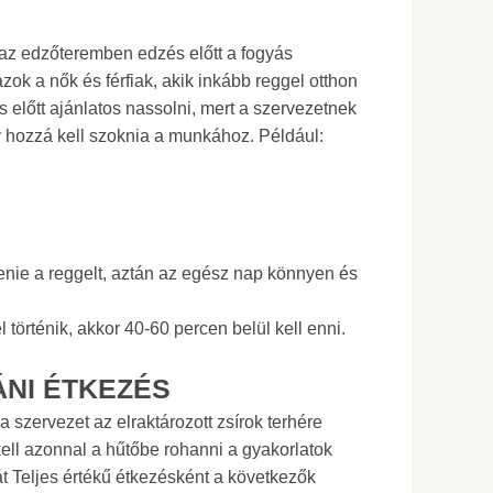
 az edzőteremben edzés előtt a fogyás
ok a nők és férfiak, akik inkább reggel otthon
 előtt ajánlatos nassolni, mert a szervezetnek
gy hozzá kell szoknia a munkához. Például:
enie a reggelt, aztán az egész nap könnyen és
 történik, akkor 40-60 percen belül kell enni.
NI ÉTKEZÉS
szervezet az elraktározott zsírok terhére
kell azonnal a hűtőbe rohanni a gyakorlatok
rát Teljes értékű étkezésként a következők