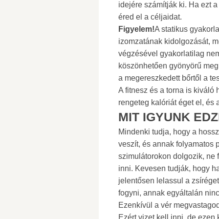
idejére számítják ki. Ha ezt 
éred el a céljaidat.
Figyelem!
A statikus gyakorla
izomzatának kidolgozását, me
végzésével gyakorlatilag ne
köszönhetően gyönyörű megk
a megereszkedett bőrtől a tes
A fitnesz és a torna is kivál
rengeteg kalóriát éget el, é
MIT IGYUNK ED
Mindenki tudja, hogy a hossza
veszít, és annak folyamatos 
szimulátorokon dolgozik, ne 
inni. Kevesen tudják, hogy h
jelentősen lelassul a zsírég
fogyni, annak egyáltalán nin
Ezenkívül a vér megvastagod
Ezért vizet kell inni, de ezen 