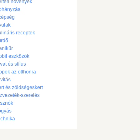
ltéri növények
ohányzás
zépség
yulak
lináris receptek
ürdő
anikűr
bil eszközök
vat és stílus
ppek az otthonra
vítás
rt és zöldségeskert
zvezeték-szerelés
isznók
ogyás
chnika