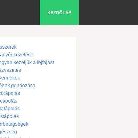
KEZDŐLAP
sszerek
anyér kezelése
gyan kezeljük a fejfájást
ázvezetés
yermekek
éhek gondozása
zőrápolás
cápolás
latápolás
stápolás
őrbetegségek
gészség