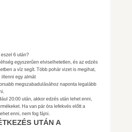
 eszel 6 után?
 éhség egyszerűen elviselhetetlen, és az edzés
tben a víz segít. Több pohár vizet is megihat,
, illenni egy almát
gyorsabb megszabadulásához naponta legalább
ni.
ldául 20:00 után, akkor edzés után lehet enni,
ermékeket. Ha van pár óra lefekvés előtt a
ehet enni, nem fog fájni.
TKEZÉS UTÁN A