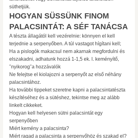
süthetjük.
HOGYAN SÜSSÜNK FINOM
PALACSINTÁT: A SÉF TANÁCSA
A tészta állagától kell vezérelnie: könnyen el kell
terjednie a serpenyőben. A túl vastagot hígítani kell;
Ha a pislogók makacsul nem akarnak megfordulni és
elszakadni, adhatunk hozzá 1-1,5 ek. l. keményítő,
"nyikorog"a hozzávalók
Ne felejtse el kiolajozni a serpenyőt az első néhány
palacsintához.
Ha további tippeket szeretne kapni a palacsintatészta
készítéséhez és a sütéshez, tekintse meg az alább
linkelt cikkeket.
Hogyan kell helyesen sütni palacsintát egy
serpenyőben
Miért kemény a palacsinta?
Miért ragad a palacsinta a serpenyőhöz és szakad el?