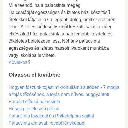
Mi a teendő, ha a palacsinta megég
Ha családját egészséges és ízletes házi készítésű
ételekkel látja el, az a legjobb dolog, amit szeretteiért
tehet. A teljes kiőrlésű lisztből készült, saját kezűleg
elkészített házi palacsinta a nap legjobb kezdete és
tökéletes befejezése lesz. Néhány palacsinta
egészséges és ízletes nassolnivalóként munkába
vagy iskolába is vihető.
Következő
Olvassa el továbbá:
Hogyan főzzünk tojást mikrohullámú sütőben - 7 módja
a tojás főzésének, a tojás nem hűvös, buggyantott
Paraszt stílusú palacsinta
Húsos pite élesztő nélkül
Palacsinta lazaccal és Philadelphia sajttal
Palacsinta almával, recept fényképpel