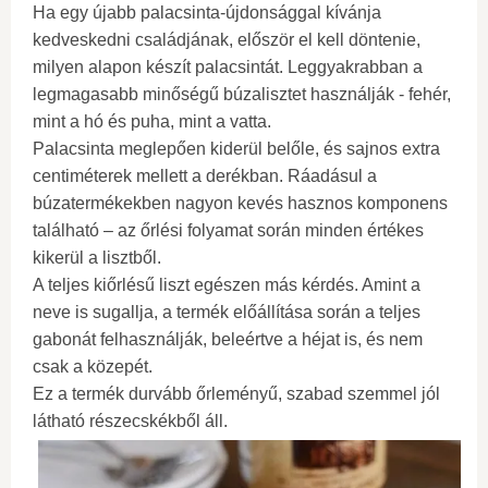
Ha egy újabb palacsinta-újdonsággal kívánja
kedveskedni családjának, először el kell döntenie,
milyen alapon készít palacsintát. Leggyakrabban a
legmagasabb minőségű búzalisztet használják - fehér,
mint a hó és puha, mint a vatta.
Palacsinta meglepően kiderül belőle, és sajnos extra
centiméterek mellett a derékban. Ráadásul a
búzatermékekben nagyon kevés hasznos komponens
található – az őrlési folyamat során minden értékes
kikerül a lisztből.
A teljes kiőrlésű liszt egészen más kérdés. Amint a
neve is sugallja, a termék előállítása során a teljes
gabonát felhasználják, beleértve a héjat is, és nem
csak a közepét.
Ez a termék durvább őrleményű, szabad szemmel jól
látható részecskékből áll.