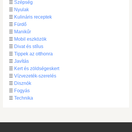
☰
Szépség
☰
Nyulak
☰
Kulináris receptek
☰
Fürdő
☰
Manikűr
☰
Mobil eszközök
☰
Divat és stílus
☰
Tippek az otthonra
☰
Javítás
☰
Kert és zöldségeskert
☰
Vízvezeték-szerelés
☰
Disznók
☰
Fogyás
☰
Technika