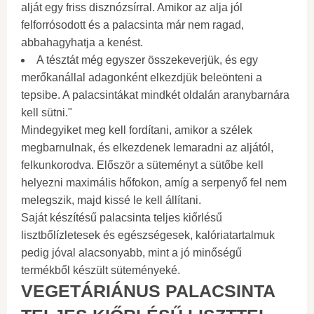
alját egy friss disznózsírral. Amikor az alja jól
felforrósodott és a palacsinta már nem ragad,
abbahagyhatja a kenést.
A tésztát még egyszer összekeverjük, és egy
merőkanállal adagonként elkezdjük beleönteni a
tepsibe. A palacsintákat mindkét oldalán aranybarnára
kell sütni."
Mindegyiket meg kell fordítani, amikor a szélek
megbarnulnak, és elkezdenek lemaradni az aljától,
felkunkorodva. Először a süteményt a sütőbe kell
helyezni maximális hőfokon, amíg a serpenyő fel nem
melegszik, majd kissé le kell állítani.
Saját készítésű palacsinta teljes kiőrlésű
lisztbőlízletesek és egészségesek, kalóriatartalmuk
pedig jóval alacsonyabb, mint a jó minőségű
termékből készült süteményeké.
VEGETÁRIÁNUS PALACSINTA