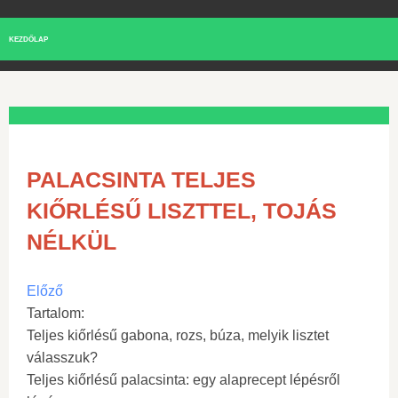
KEZDŐLAP
PALACSINTA TELJES
KIŐRLÉSŰ LISZTTEL, TOJÁS
NÉLKÜL
Előző
Tartalom:
Teljes kiőrlésű gabona, rozs, búza, melyik lisztet
válasszuk?
Teljes kiőrlésű palacsinta: egy alaprecept lépésről