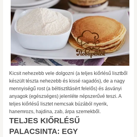
Kicsit nehezebb vele dolgozni (a teljes kiőrlésű lisztből
készült tészta nehezebb és kissé ragadós), de a nagy
mennyiségű rost (a béltisztításért felelős) és ásványi
anyagok (egészséges) jelenléte népszerűvé teszi. A
teljes kiőrlésű lisztet nemcsak búzából nyerik,
hanemrozs, hajdina, zab, árpa szemekből.
TELJES KIŐRLÉSŰ
PALACSINTA: EGY