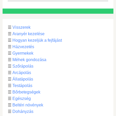
☰
Visszerek
☰
Aranyér kezelése
☰
Hogyan kezeljük a fejfájást
☰
Házvezetés
☰
Gyermekek
☰
Méhek gondozása
☰
Szőrápolás
☰
Arcápolás
☰
Állatápolás
☰
Testápolás
☰
Bőrbetegségek
☰
Egészség
☰
Beltéri növények
☰
Dohányzás