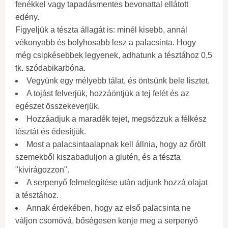
fenékkel vagy tapadásmentes bevonattal ellátott
edény.
Figyeljük a tészta állagát is: minél kisebb, annál
vékonyabb és bolyhosabb lesz a palacsinta. Hogy
még csipkésebbek legyenek, adhatunk a tésztához 0,5
tk. szódabikarbóna.
Vegyünk egy mélyebb tálat, és öntsünk bele lisztet.
A tojást felverjük, hozzáöntjük a tej felét és az
egészet összekeverjük.
Hozzáadjuk a maradék tejet, megsózzuk a félkész
tésztát és édesítjük.
Most a palacsintaalapnak kell állnia, hogy az őrölt
szemekből kiszabaduljon a glutén, és a tészta
"kivirágozzon".
A serpenyő felmelegítése után adjunk hozzá olajat
a tésztához.
Annak érdekében, hogy az első palacsinta ne
váljon csomóvá, bőségesen kenje meg a serpenyő