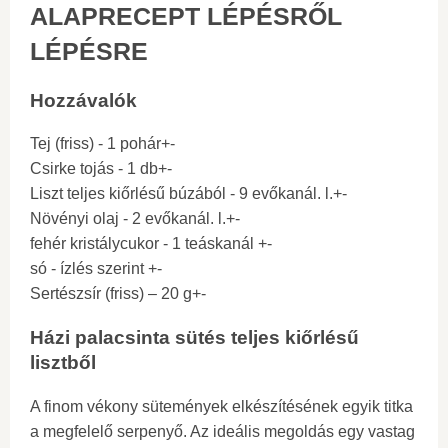
ALAPRECEPT LÉPÉSRŐL
LÉPÉSRE
Hozzávalók
Tej (friss) - 1 pohár+-
Csirke tojás - 1 db+-
Liszt teljes kiőrlésű búzából - 9 evőkanál. l.+-
Növényi olaj - 2 evőkanál. l.+-
fehér kristálycukor - 1 teáskanál +-
só - ízlés szerint +-
Sertészsír (friss) – 20 g+-
Házi palacsinta sütés teljes kiőrlésű
lisztből
A finom vékony sütemények elkészítésének egyik titka
a megfelelő serpenyő. Az ideális megoldás egy vastag