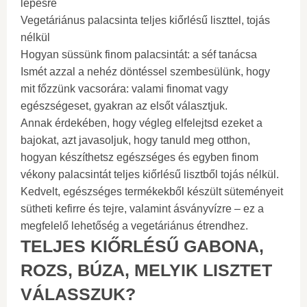
lépésre
Vegetáriánus palacsinta teljes kiőrlésű liszttel, tojás
nélkül
Hogyan süssünk finom palacsintát: a séf tanácsa
Ismét azzal a nehéz döntéssel szembesülünk, hogy
mit főzzünk vacsorára: valami finomat vagy
egészségeset, gyakran az elsőt választjuk.
Annak érdekében, hogy végleg elfelejtsd ezeket a
bajokat, azt javasoljuk, hogy tanuld meg otthon,
hogyan készíthetsz egészséges és egyben finom
vékony palacsintát teljes kiőrlésű lisztből tojás nélkül.
Kedvelt, egészséges termékekből készült süteményeit
sütheti kefirre és tejre, valamint ásványvízre – ez a
megfelelő lehetőség a vegetáriánus étrendhez.
TELJES KIŐRLÉSŰ GABONA,
ROZS, BÚZA, MELYIK LISZTET
VÁLASSZUK?