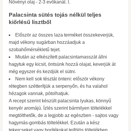
Növényi olaj - 2-3 evőkanál. l.
Palacsinta sütés tojás nélkül teljes
kiőrlésű lisztből
Először az összes laza terméket összekeverjük,
majd vékony sugárban hozzáadjuk a
szobahőmérsékletű tejet.
Miután az elkészített palacsintamasszát állni
hagytuk egy kicsit, öntsünk hozzá olajat, keverjük át
még egyszer és kezdjük el sütni.
Nem kell sok tésztát önteni: először vékony
rétegben szétterítjük a serpenyőn, és ha valahol
hézagok vannak, pótolhatjuk.
A recept szerint készült palacsinta lyukas, könnyű
kenyér aromájú. Ízlés szerint bármilyen töltelékkel
megtölthetők, de a legjobb az egészben - sajtos vagy
hagymás-gombás töltelékkel. Ezután a kész
tekercseket vagy borítékokat tejfölös töltelékben