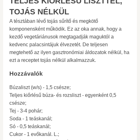
TELJES KIŐRLÉSŰ LISZTTEL,
TOJÁS NÉLKÜL
A tésztában lévő tojás sűrítő és megkötő
komponensként működik. Ez az oka annak, hogy a
kezdő vegetáriánusok megtagadják maguktól a
kedvenc palacsintájuk élvezetét. De teljesen
megtehető az ilyen gasztronómiai áldozatok nélkül, ha
ezt a receptet tojás nélkül alkalmazzuk.
Hozzávalók
Búzaliszt (w/s) - 1,5 csésze;
Teljes kiőrlésű búza- és rozsliszt - egyenként 0,5
csésze;
Tej - 3-4 pohár;
Soda - 1 teáskanál;
Só - 0,5 teáskanál;
Cukor - 1 evőkanál. L.;