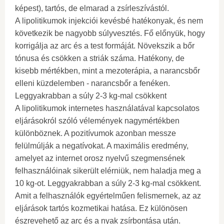
képest), tartós, de elmarad a zsírleszívástól.
A lipolitikumok injekciói kevésbé hatékonyak, és nem
következik be nagyobb súlyvesztés. Fő előnyük, hogy
korrigálja az arc és a test formáját. Növekszik a bőr
tónusa és csökken a striák száma. Hatékony, de
kisebb mértékben, mint a mezoterápia, a narancsbőr
elleni küzdelemben - narancsbőr a fenéken.
Leggyakrabban a súly 2-3 kg-mal csökkent
A lipolitikumok internetes használatával kapcsolatos
eljárásokról szóló vélemények nagymértékben
különböznek. A pozitívumok azonban messze
felülmúlják a negatívokat. A maximális eredmény,
amelyet az internet orosz nyelvű szegmensének
felhasználóinak sikerült elérniük, nem haladja meg a
10 kg-ot. Leggyakrabban a súly 2-3 kg-mal csökkent.
Amit a felhasználók egyértelműen felismernek, az az
eljárások tartós kozmetikai hatása. Ez különösen
észrevehető az arc és a nyak zsírbontása után.