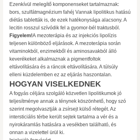
Ezenkívül melegítő komponenseket tartalmaznak:
bors, szulfátmagnézium fahéj Vannak lipolitikus hatású
diétás tabletták is, de ezek hatékonysága alacsony. A
lecitin rosszul szívódik fel a gyomor-bél traktusból.
Figyelem!
A mezoterápia és az injekciós lipolízis
teljesen különböző eljárások. A mezoterápia során
vitaminokból, enzimekből és aminosavakból álló
keverékeket alkalmaznak a pigmentfoltok
eltávolítására és a ráncok eltávolítására. A túlsúly
elleni küzdelemben ez az eljárás haszontalan.
HOGYAN VISELKEDNEK
A fogyás céljára szolgáló közvetlen lipolitikumok jó
teljesítménye annak a ténynek köszönhető, hogy szó
szerint megolvasztják a zsírsejt külső rétegét. Az
intersticiális térbe került sejtek tartalma a vér és a
nyirokáramlás hatására a vesékben található, és
onnan a vizelettel ürül ki.