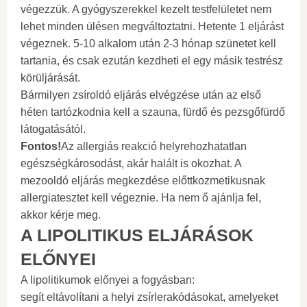
végezzük. A gyógyszerekkel kezelt testfelületet nem
lehet minden ülésen megváltoztatni. Hetente 1 eljárást
végeznek. 5-10 alkalom után 2-3 hónap szünetet kell
tartania, és csak ezután kezdheti el egy másik testrész
körüljárását.
Bármilyen zsíroldó eljárás elvégzése után az első
héten tartózkodnia kell a szauna, fürdő és pezsgőfürdő
látogatásától.
Fontos!
Az allergiás reakció helyrehozhatatlan
egészségkárosodást, akár halált is okozhat. A
mezooldó eljárás megkezdése előttkozmetikusnak
allergiatesztet kell végeznie. Ha nem ő ajánlja fel,
akkor kérje meg.
A LIPOLITIKUS ELJÁRÁSOK
ELŐNYEI
A lipolitikumok előnyei a fogyásban:
segít eltávolítani a helyi zsírlerakódásokat, amelyeket