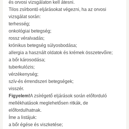
és orvosi vizsgálaton kell átesni.
Tilos zsírbontó eljárásokat végezni, ha az orvosi
vizsgálat során:
terhesség;
onkológiai betegség;
rossz véralvadás;
krónikus betegség súlyosbodása;
allergia a használt oldatok és krémek összetevőire;
a bőr károsodása;
tuberkulózis;
vérzékenység;
szív-és érrendszeri betegségek;
visszér.
Figyelem!
A zsírégető eljárások során előforduló
mellékhatások meglehetősen ritkák, de
előfordulhatnak.
Íme a listájuk:
a bőr égése és viszketése;