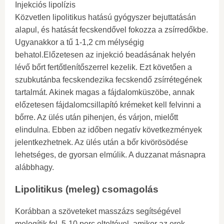
Injekciós lipolízis
Közvetlen lipolitikus hatású gyógyszer bejuttatásán
alapul, és hatását fecskendővel fokozza a zsírredőkbe.
Ugyanakkor a tű 1-1,2 cm mélységig
behatol.Előzetesen az injekció beadásának helyén
lévő bőrt fertőtlenítőszerrel kezelik. Ezt követően a
szubkutánba fecskendezika fecskendő zsírrétegének
tartalmát. Akinek magas a fájdalomküszöbe, annak
előzetesen fájdalomcsillapító krémeket kell felvinni a
bőrre. Az ülés után pihenjen, és várjon, mielőtt
elindulna. Ebben az időben negatív következmények
jelentkezhetnek. Az ülés után a bőr kivörösödése
lehetséges, de gyorsan elmúlik. A duzzanat másnapra
alábbhagy.
Lipolitikus (meleg) csomagolás
Korábban a szöveteket masszázs segítségével
melegítik fel. 5-10 perc elteltével, amikor az erek