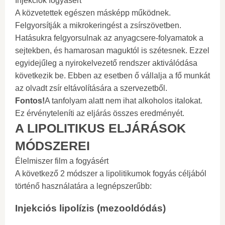
Injekciók fogyásért
A közvetettek egészen másképp működnek.
Felgyorsítják a mikrokeringést a zsírszövetben.
Hatásukra felgyorsulnak az anyagcsere-folyamatok a
sejtekben, és hamarosan maguktól is szétesnek. Ezzel
egyidejűleg a nyirokelvezető rendszer aktiválódása
következik be. Ebben az esetben ő vállalja a fő munkát
az olvadt zsír eltávolítására a szervezetből.
Fontos!
A tanfolyam alatt nem ihat alkoholos italokat.
Ez érvényteleníti az eljárás összes eredményét.
A LIPOLITIKUS ELJÁRÁSOK
MÓDSZEREI
Élelmiszer film a fogyásért
A következő 2 módszer a lipolitikumok fogyás céljából
történő használatára a legnépszerűbb:
Injekciós lipolízis (mezooldódás)