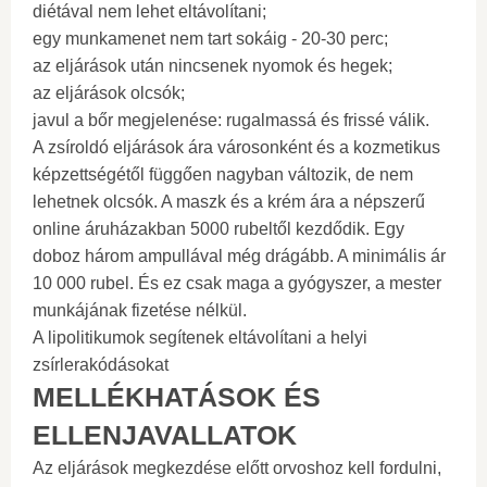
diétával nem lehet eltávolítani;
egy munkamenet nem tart sokáig - 20-30 perc;
az eljárások után nincsenek nyomok és hegek;
az eljárások olcsók;
javul a bőr megjelenése: rugalmassá és frissé válik.
A zsíroldó eljárások ára városonként és a kozmetikus
képzettségétől függően nagyban változik, de nem
lehetnek olcsók. A maszk és a krém ára a népszerű
online áruházakban 5000 rubeltől kezdődik. Egy
doboz három ampullával még drágább. A minimális ár
10 000 rubel. És ez csak maga a gyógyszer, a mester
munkájának fizetése nélkül.
A lipolitikumok segítenek eltávolítani a helyi
zsírlerakódásokat
MELLÉKHATÁSOK ÉS
ELLENJAVALLATOK
Az eljárások megkezdése előtt orvoshoz kell fordulni,