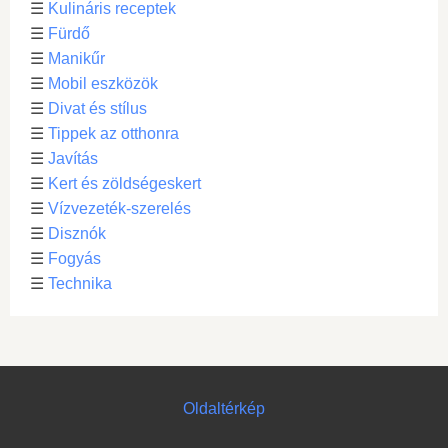
☰
Kulináris receptek
☰
Fürdő
☰
Manikűr
☰
Mobil eszközök
☰
Divat és stílus
☰
Tippek az otthonra
☰
Javítás
☰
Kert és zöldségeskert
☰
Vízvezeték-szerelés
☰
Disznók
☰
Fogyás
☰
Technika
Oldaltérkép