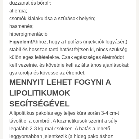
duzzanat és bőrpír;
allergia;
csomók kialakulása a szúrások helyén;
hasmenés;
hiperpigmentáció
Figyelem!
Ahhoz, hogy a lipolízis (injekciók fogyásért)
stabil és hosszan tartó hatást fejtsen ki, nincs szükség
különleges feltételekre. Csak egészséges életmódot
kell vezetnie, és követnie kell az általános ajánlásokat:
gyakorolja és kövesse az étrendet.
MENNYIT LEHET FOGYNI A
LIPOLITIKUMOK
SEGÍTSÉGÉVEL
A lipolitikus pakolás egy teljes kúra során 3-4 cm-t
távolít el a combról. A kozmetikusok szerint a súly
legalább 2-3 kg-mal csökken. A hatás a lehető
leggyorsabban jelentkezik (a hideg pakoláshoz