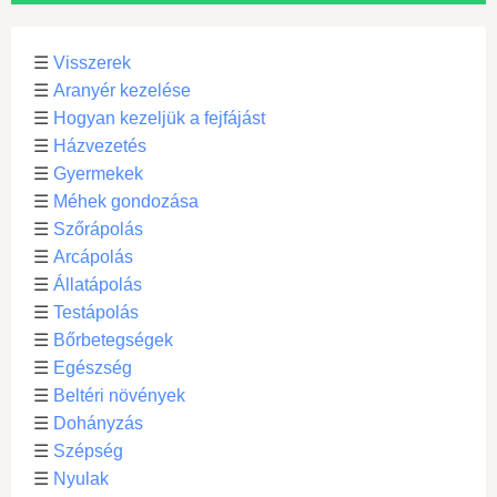
☰
Visszerek
☰
Aranyér kezelése
☰
Hogyan kezeljük a fejfájást
☰
Házvezetés
☰
Gyermekek
☰
Méhek gondozása
☰
Szőrápolás
☰
Arcápolás
☰
Állatápolás
☰
Testápolás
☰
Bőrbetegségek
☰
Egészség
☰
Beltéri növények
☰
Dohányzás
☰
Szépség
☰
Nyulak