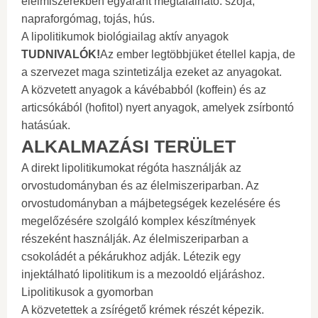
élelmiszerekben egyaránt megtalálható: szója,
napraforgómag, tojás, hús.
A lipolitikumok biológiailag aktív anyagok
TUDNIVALÓK!
Az ember legtöbbjüket étellel kapja, de
a szervezet maga szintetizálja ezeket az anyagokat.
A közvetett anyagok a kávébabból (koffein) és az
articsókából (hofitol) nyert anyagok, amelyek zsírbontó
hatásúak.
ALKALMAZÁSI TERÜLET
A direkt lipolitikumokat régóta használják az
orvostudományban és az élelmiszeriparban. Az
orvostudományban a májbetegségek kezelésére és
megelőzésére szolgáló komplex készítmények
részeként használják. Az élelmiszeriparban a
csokoládét a pékárukhoz adják. Létezik egy
injektálható lipolitikum is a mezooldó eljáráshoz.
Lipolitikusok a gyomorban
A közvetettek a zsírégető krémek részét képezik.