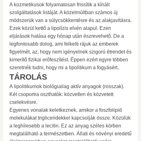
A kozmetikusok folyamatosan frissítik a kínált
szolgáltatások listáját. A közelmúltban számos új
módszerük van a súlycsökkentésre és az alakjavításra.
Ezek közül kettő a lipolízis elvén alapul. Ezen
eljárások hatása egy hónap után észrevehető. De a
legfontosabb dolog, ami felkelti rájuk az emberek
figyelmét, az, hogy nem igényelnek szigorú étrendet és
kimerítő fizikai erőfeszítést. Éppen ezért egyre többen
szeretnék tudni, hogy mi a lipolitikum a fogyásért.
TÁROLÁS
A lipolitikumok biológiailag aktív anyagok (rosszak).
Két csoportra oszthatók: közvetlen és közvetett
cselekvésre.
Egyenes vonalak keletkeznek, amikor a foszfolipid
molekulákat trigliceridekkel kapcsolják össze. Közülük
a leghíresebb a lecitin. Ez az anyag széles körben
megtalálható a természetben. Állati és növényi eredetű