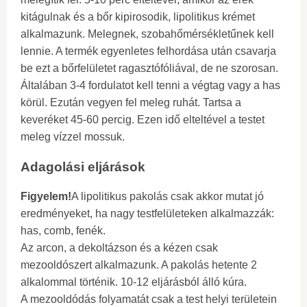
kitágulnak és a bőr kipirosodik, lipolitikus krémet
alkalmazunk. Melegnek, szobahőmérsékletűnek kell
lennie. A termék egyenletes felhordása után csavarja
be ezt a bőrfelületet ragasztófóliával, de ne szorosan.
Általában 3-4 fordulatot kell tenni a végtag vagy a has
körül. Ezután vegyen fel meleg ruhát. Tartsa a
keveréket 45-60 percig. Ezen idő elteltével a testet
meleg vízzel mossuk.
Adagolási eljárások
Figyelem!
A lipolitikus pakolás csak akkor mutat jó
eredményeket, ha nagy testfelületeken alkalmazzák:
has, comb, fenék.
Az arcon, a dekoltázson és a kézen csak
mezooldószert alkalmazunk. A pakolás hetente 2
alkalommal történik. 10-12 eljárásból álló kúra.
A mezooldódás folyamatát csak a test helyi területein