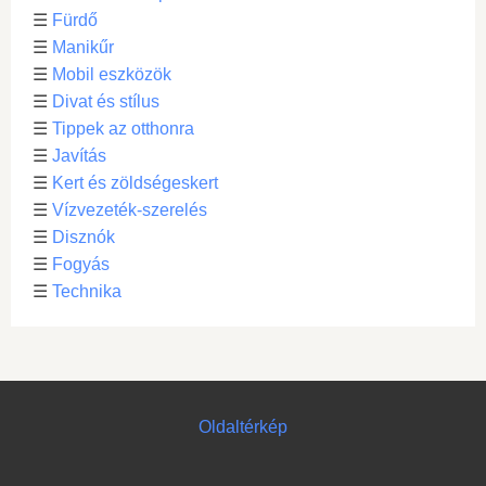
☰
Fürdő
☰
Manikűr
☰
Mobil eszközök
☰
Divat és stílus
☰
Tippek az otthonra
☰
Javítás
☰
Kert és zöldségeskert
☰
Vízvezeték-szerelés
☰
Disznók
☰
Fogyás
☰
Technika
Oldaltérkép