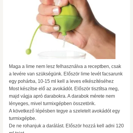
Maga a lime nem lesz felhasználva a receptben, csak
a levére van szükségünk. Először lime levét facsarunk
egy pohárba, 10-15 ml kell a leves elkészítéséhez
Most készítse elő az avokádót. Először tisztítsa meg,
majd vágja apró darabokra. A darabok mérete nem
lényeges, mivel turmixgépben összetörik.
A következő lépésben tegye a szeletelt avokádót egy
turmixgépbe.
De ne rohanjuk a darálást. Először hozzá kell adni 120