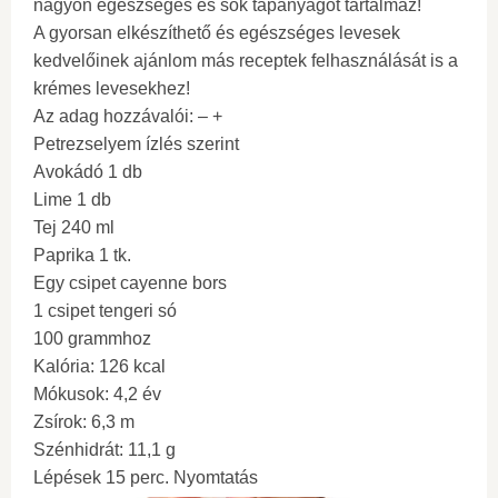
nagyon egészséges és sok tápanyagot tartalmaz!
A gyorsan elkészíthető és egészséges levesek
kedvelőinek ajánlom más receptek felhasználását is a
krémes levesekhez!
Az adag hozzávalói: – +
Petrezselyem ízlés szerint
Avokádó 1 db
Lime 1 db
Tej 240 ml
Paprika 1 tk.
Egy csipet cayenne bors
1 csipet tengeri só
100 grammhoz
Kalória: 126 kcal
Mókusok: 4,2 év
Zsírok: 6,3 m
Szénhidrát: 11,1 g
Lépések 15 perc. Nyomtatás