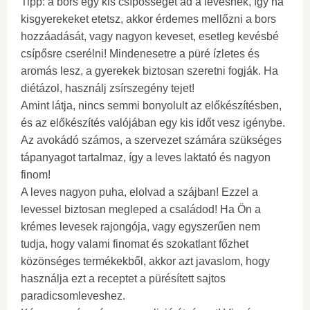
Tipp: a bors egy kis csípősséget ad a levesnek, így ha
kisgyerekeket etetsz, akkor érdemes mellőzni a bors
hozzáadását, vagy nagyon keveset, esetleg kevésbé
csípősre cserélni! Mindenesetre a püré ízletes és
aromás lesz, a gyerekek biztosan szeretni fogják. Ha
diétázol, használj zsírszegény tejet!
Amint látja, nincs semmi bonyolult az előkészítésben,
és az előkészítés valójában egy kis időt vesz igénybe.
Az avokádó számos, a szervezet számára szükséges
tápanyagot tartalmaz, így a leves laktató és nagyon
finom!
A leves nagyon puha, elolvad a szájban! Ezzel a
levessel biztosan megleped a családod! Ha Ön a
krémes levesek rajongója, vagy egyszerűen nem
tudja, hogy valami finomat és szokatlant főzhet
közönséges termékekből, akkor azt javaslom, hogy
használja ezt a receptet a pürésített sajtos
paradicsomleveshez.