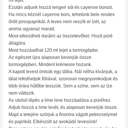
ml tejet.
Ezután adjunk hozzá tengeri sót és cayenne borsot.
Ha nincs kéznél cayenne bors, tehetünk bele rendes
őrölt pirospaprikát. A leves nem veszíti el ízét, az
aroma ugyanaz marad.
Most elkezdheti darálni az összetevőket. Hozd püré
állagúra.
Most hozzáadhat 120 ml tejet a turmixgépbe.
Az egészet újra alaposan keverjük össze
turmixgépben. Mindent krémesre hozunk.
A kapott levest öntsük egy tálba. Nál nélha kívánjuk, a
tálat lefedhetjük fóliával, szorosan megnyomkodjuk és
több órára hűtőbe tesszük. Sem a színe, sem az íze
nem változik.
Az utolsó lépés a lime leve hozzáadása a püréhez.
Adjuk hozzá a lime levét, és alaposan keverjük össze.
Majd a tetejére szórjuk a finomra vágott petrezselymet
és paprikát. Elkészült az avokádó levesünk!