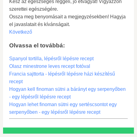
Kész az egészséges reggeli, jó étvágyat! Vigyázzon
szerettei egészségére.
Ossza meg benyomásait a megjegyzésekben! Hagyja
el javaslatait és kívánságait.
Következő
Olvassa el továbbá:
Spanyol tortilla, lépésről lépésre recept
Olasz minestrone leves recept fotóval
Francia sajttorta - lépésről lépésre házi készítésű
recept
Hogyan kell finoman sütni a bárányt egy serpenyőben
- egy lépésről lépésre recept
Hogyan lehet finoman sütni egy sertéscsontot egy
serpenyőben - egy lépésről lépésre recept