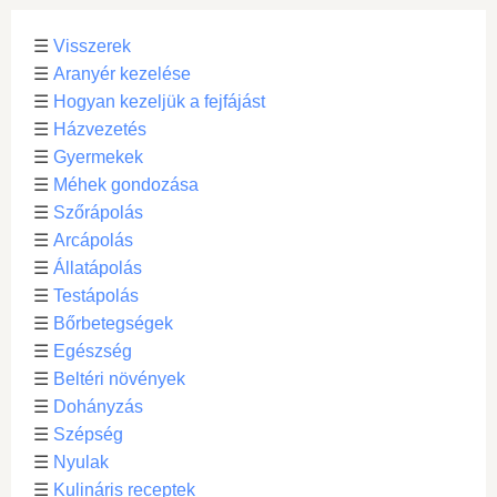
☰
Visszerek
☰
Aranyér kezelése
☰
Hogyan kezeljük a fejfájást
☰
Házvezetés
☰
Gyermekek
☰
Méhek gondozása
☰
Szőrápolás
☰
Arcápolás
☰
Állatápolás
☰
Testápolás
☰
Bőrbetegségek
☰
Egészség
☰
Beltéri növények
☰
Dohányzás
☰
Szépség
☰
Nyulak
☰
Kulináris receptek