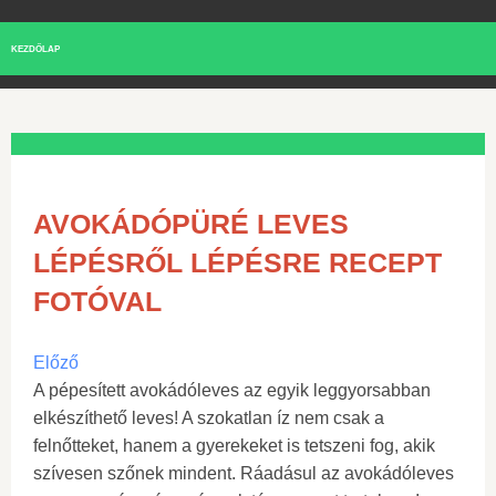
KEZDŐLAP
AVOKÁDÓPÜRÉ LEVES
LÉPÉSRŐL LÉPÉSRE RECEPT
FOTÓVAL
Előző
A pépesített avokádóleves az egyik leggyorsabban
elkészíthető leves! A szokatlan íz nem csak a
felnőtteket, hanem a gyerekeket is tetszeni fog, akik
szívesen szőnek mindent. Ráadásul az avokádóleves