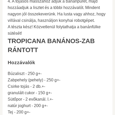
4. A tojásos masszához adjuk a banánpürét, majd
hozzáadjuk a lisztet és a többi hozzávalót. Mindent
nagyon jól összekeverünk. Ha lusta vagy ahhoz, hogy
villával csinálja, használjon konyhai robotgépet.
A tészta kész! Közvetlenül folytathatja a banánfülke
sütését!
TROPICANA BANÁNOS-ZAB
RÁNTOTT
Hozzávalók
Búzaliszt - 250 g+-
Zabpehely (pehely) - 250 g+-
Csirke tojás - 2 db.+-
granulált cukor - 150 g+-
Sütőpor - 2 evőkanál. l.+-
natúr joghurt - 200 g+-
Tej - 200 g+-