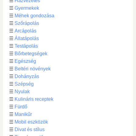
☰
Házvezetés
☰
Gyermekek
☰
Méhek gondozása
☰
Szőrápolás
☰
Arcápolás
☰
Állatápolás
☰
Testápolás
☰
Bőrbetegségek
☰
Egészség
☰
Beltéri növények
☰
Dohányzás
☰
Szépség
☰
Nyulak
☰
Kulináris receptek
☰
Fürdő
☰
Manikűr
☰
Mobil eszközök
☰
Divat és stílus