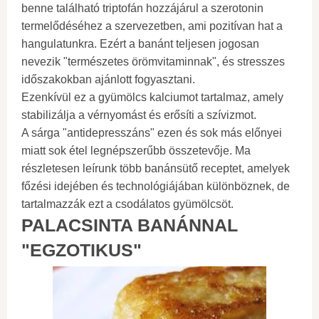
benne található triptofán hozzájárul a szerotonin
termelődéséhez a szervezetben, ami pozitívan hat a
hangulatunkra. Ezért a banánt teljesen jogosan
nevezik "természetes örömvitaminnak", és stresszes
időszakokban ajánlott fogyasztani.
Ezenkívül ez a gyümölcs kalciumot tartalmaz, amely
stabilizálja a vérnyomást és erősíti a szívizmot.
A sárga "antidepresszáns" ezen és sok más előnyei
miatt sok étel legnépszerűbb összetevője. Ma
részletesen leírunk több banánsütő receptet, amelyek
főzési idejében és technológiájában különböznek, de
tartalmazzák ezt a csodálatos gyümölcsöt.
PALACSINTA BANÁNNAL
"EGZOTIKUS"