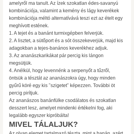
amelyről ma tanult. Az ízek szokatlan édes-savanyú
kombinációja, valamint a kemény és lágy keverékek
kombinációja méltó alternatívává teszi ezt az ételt egy
meghívott estének.
1. A tejet és a banánt turmixgépben felverjük.
2. A lisztet, a sütőport és a sót összekeverjük, majd kis
adagokban a tejes-banános keverékhez adjuk.
3. Az ananászkarikákat pár percig kis lángon
megsütjük.
4. Anélkül, hogy levennénk a serpenyőt a tűzről,
öntsük a tésztát az ananászokra úgy, hogy minden
gyűrű köré egy kis "szigetet" képezzen. További öt
percig pirítjuk.
Az ananászos banánfülke csodálatos és szokatlan
desszert lesz, amelyet mindenki értékelni fog, aki
legalább egyszer kipróbálta!
MIVEL TÁLALJUK?
Az olyan elemet tartalmazó tészta, mint a banán, azért