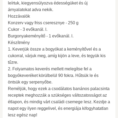
leírtuk, kiegyensúlyozva édességüket és új
árnyalatokat adva nekik.
Hozzávalók
Konzerv vagy friss cseresznye - 250 g
Cukor - 3 evőkanál. l.
Burgonyakeményítő - 1 evőkanál. l.
Készítmény
1. Keverjük össze a bogyókat a keményítővel és a
cukorral, várjuk meg, amíg kijön a leve, és tegyük kis
tűzre.
2. Folyamatos keverés mellett melegítse fel a
bogyókeveréket körülbelül 90 fokra. Hűtsük le és
öntsük egy serpenyőbe.
Reméljük, hogy ezek a csodálatos banános palacsinta
receptek meghozzák a szükséges változatosságot az
étlapon, és mindig várt családi csemege lesz. Kezdje a
napot egy ilyen reggelivel, és energiája kifogyhatatlan
lesz egész nap!