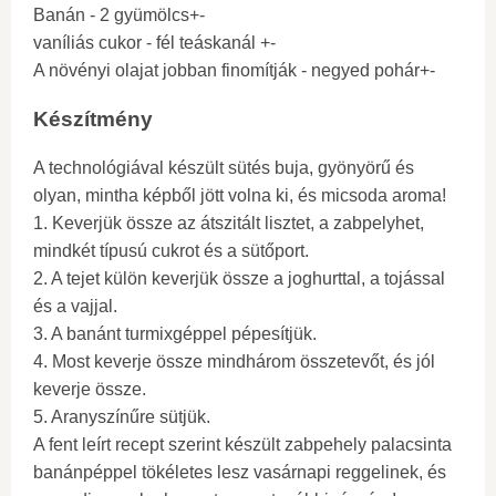
Banán - 2 gyümölcs+-
vaníliás cukor - fél teáskanál +-
A növényi olajat jobban finomítják - negyed pohár+-
Készítmény
A technológiával készült sütés buja, gyönyörű és
olyan, mintha képből jött volna ki, és micsoda aroma!
1. Keverjük össze az átszitált lisztet, a zabpelyhet,
mindkét típusú cukrot és a sütőport.
2. A tejet külön keverjük össze a joghurttal, a tojással
és a vajjal.
3. A banánt turmixgéppel pépesítjük.
4. Most keverje össze mindhárom összetevőt, és jól
keverje össze.
5. Aranyszínűre sütjük.
A fent leírt recept szerint készült zabpehely palacsinta
banánpéppel tökéletes lesz vasárnapi reggelinek, és