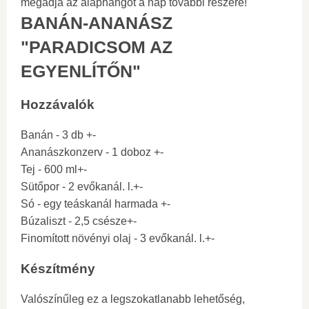
megadja az alaphangot a nap további részére!
BANÁN-ANANÁSZ
"PARADICSOM AZ
EGYENLÍTŐN"
Hozzávalók
Banán - 3 db +-
Ananászkonzerv - 1 doboz +-
Tej - 600 ml+-
Sütőpor - 2 evőkanál. l.+-
Só - egy teáskanál harmada +-
Búzaliszt - 2,5 csésze+-
Finomított növényi olaj - 3 evőkanál. l.+-
Készítmény
Valószínűleg ez a legszokatlanabb lehetőség,