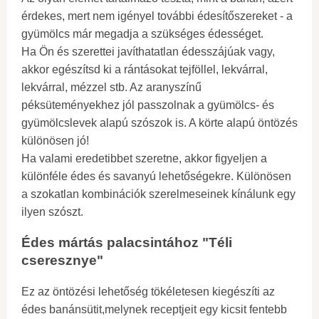
érdekes, mert nem igényel további édesítőszereket - a
gyümölcs már megadja a szükséges édességet.
Ha Ön és szerettei javíthatatlan édesszájúak vagy,
akkor egészítsd ki a rántásokat tejföllel, lekvárral,
lekvárral, mézzel stb. Az aranyszínű
péksüteményekhez jól passzolnak a gyümölcs- és
gyümölcslevek alapú szószok is. A körte alapú öntözés
különösen jó!
Ha valami eredetibbet szeretne, akkor figyeljen a
különféle édes és savanyú lehetőségekre. Különösen
a szokatlan kombinációk szerelmeseinek kínálunk egy
ilyen szószt.
Édes mártás palacsintához "Téli
cseresznye"
Ez az öntözési lehetőség tökéletesen kiegészíti az
édes banánsütit,melynek receptjeit egy kicsit fentebb