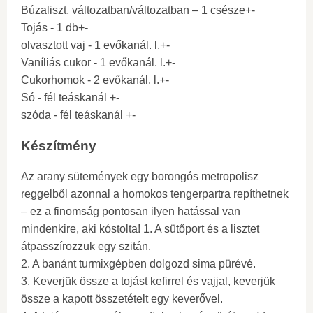
Búzaliszt, változatban/változatban – 1 csésze+-
Tojás - 1 db+-
olvasztott vaj - 1 evőkanál. l.+-
Vaníliás cukor - 1 evőkanál. l.+-
Cukorhomok - 2 evőkanál. l.+-
Só - fél teáskanál +-
szóda - fél teáskanál +-
Készítmény
Az arany sütemények egy borongós metropolisz
reggelből azonnal a homokos tengerpartra repíthetnek
– ez a finomság pontosan ilyen hatással van
mindenkire, aki kóstolta! 1. A sütőport és a lisztet
átpasszírozzuk egy szitán.
2. A banánt turmixgépben dolgozd sima pürévé.
3. Keverjük össze a tojást kefirrel és vajjal, keverjük
össze a kapott összetételt egy keverővel.