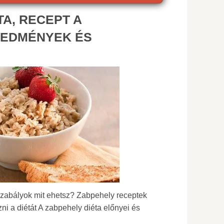
TA, RECEPT A
REDMÉNYEK ÉS
szabályok mit ehetsz? Zabpehely receptek
ni a diétát A zabpehely diéta előnyei és