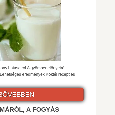
tékony hatásairól A gyömbér előnyeiről
z Lehetséges eredmények Koktél recept és
BŐVEBBEN
LMÁRÓL, A FOGYÁS