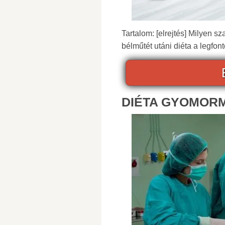
Tartalom: [elrejtés] Milyen s
bélműtét utáni diéta a legfon
DIÉTA GYOMOR