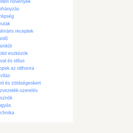
ltéri növények
ohányzás
zépség
yulak
lináris receptek
ürdő
anikűr
bil eszközök
vat és stílus
ppek az otthonra
vítás
rt és zöldségeskert
zvezeték-szerelés
isznók
ogyás
chnika