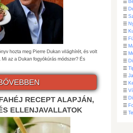
☰
Be
☰
D
☰
S
☰
N
☰
Ku
☰
F
☰
M
nyv hozta meg Pierre Dukan világhírét, és volt
☰
Mo
a". Mi az a Dukan fogyókúrás módszer? És
☰
Di
☰
Ti
☰
Ja
BŐVEBBEN
☰
Ke
☰
Ví
 FAHÉJ RECEPT ALAPJÁN,
☰
D
☰
F
ÉS ELLENJAVALLATOK
☰
Te