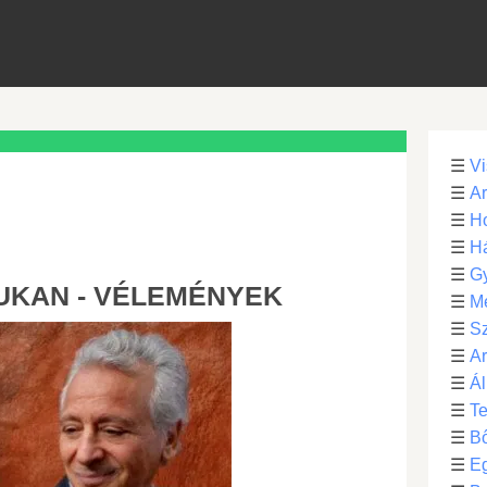
☰
Vi
☰
Ar
☰
Ho
☰
H
☰
G
DUKAN - VÉLEMÉNYEK
☰
M
☰
S
☰
Ar
☰
Ál
☰
Te
☰
B
☰
E