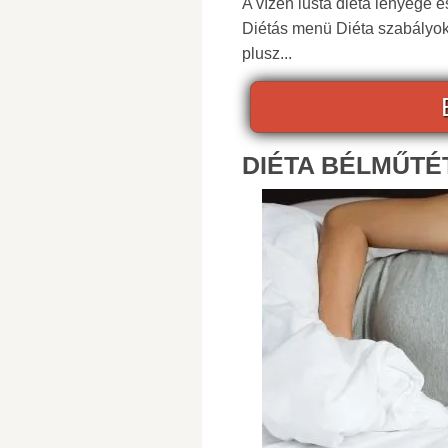
A vízen lusta diéta lényege é
Diétás menü Diéta szabályok 
plusz...
DIÉTA BÉLMŰTÉT