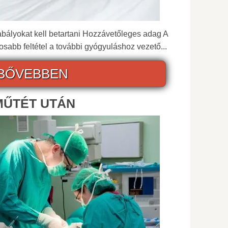
zabályokat kell betartani Hozzávetőleges adag A
tosabb feltétel a további gyógyuláshoz vezető...
BŐVEBBEN
MŰTÉT UTÁN