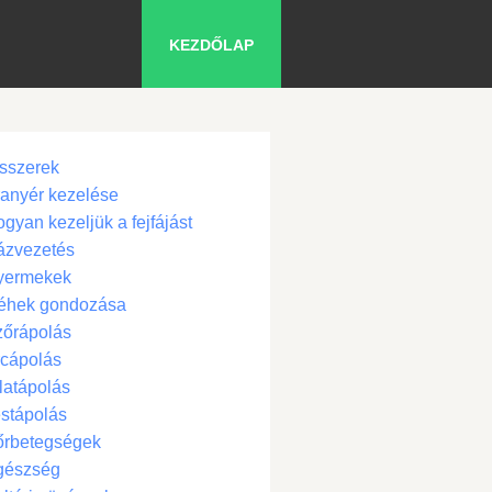
KEZDŐLAP
sszerek
anyér kezelése
gyan kezeljük a fejfájást
ázvezetés
yermekek
éhek gondozása
zőrápolás
cápolás
latápolás
stápolás
őrbetegségek
gészség