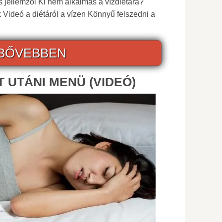
s jellemzői Ki nem alkalmas a vízdiétára?
Videó a diétáról a vízen Könnyű felszedni a
BŐVEBBEN
 UTÁNI MENÜ (VIDEÓ)