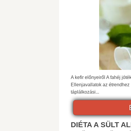
A kefir előnyeiről A fahéj jó
Ellenjavallatok az étrendhe
táplálkozási...
DIÉTA A SÜLT A