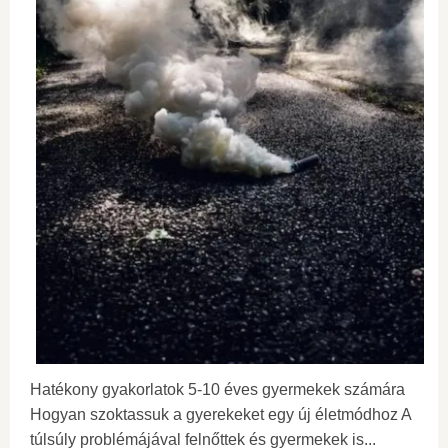
Hatékony gyakorlatok 5-10 éves gyermekek számára
Hogyan szoktassuk a gyerekeket egy új életmódhoz A
túlsúly problémájával felnőttek és gyermekek is...