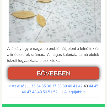
A túlsúly egyre nagyobb problémát jelent a felnőttek és
a tinédzserek számára. A magas kalóriatartalmú ételek
túlzott fogyasztása plusz kilók...
BŐVEBBEN
« Az első
| ...
33
34
35
36
37
38
39
40
41
42
43
44
45
46
47
48
49
50
51
52
... |
A legújabb »