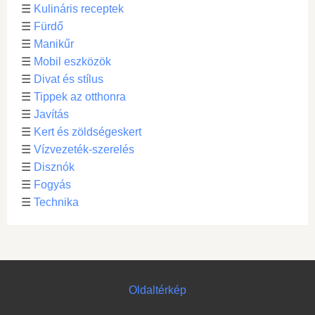
☰
Kulináris receptek
☰
Fürdő
☰
Manikűr
☰
Mobil eszközök
☰
Divat és stílus
☰
Tippek az otthonra
☰
Javítás
☰
Kert és zöldségeskert
☰
Vízvezeték-szerelés
☰
Disznók
☰
Fogyás
☰
Technika
Oldaltérkép