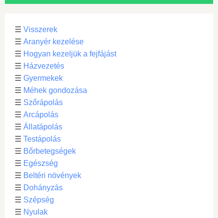
☰
Visszerek
☰
Aranyér kezelése
☰
Hogyan kezeljük a fejfájást
☰
Házvezetés
☰
Gyermekek
☰
Méhek gondozása
☰
Szőrápolás
☰
Arcápolás
☰
Állatápolás
☰
Testápolás
☰
Bőrbetegségek
☰
Egészség
☰
Beltéri növények
☰
Dohányzás
☰
Szépség
☰
Nyulak