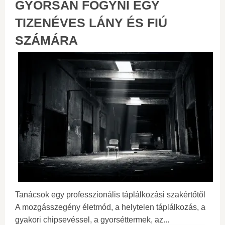
GYORSAN FOGYNI EGY
TIZENÉVES LÁNY ÉS FIÚ
SZÁMÁRA
Tanácsok egy professzionális táplálkozási szakértőtől
A mozgásszegény életmód, a helytelen táplálkozás, a
gyakori chipsevéssel, a gyorséttermek, az...