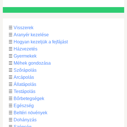
☰
Visszerek
☰
Aranyér kezelése
☰
Hogyan kezeljük a fejfájást
☰
Házvezetés
☰
Gyermekek
☰
Méhek gondozása
☰
Szőrápolás
☰
Arcápolás
☰
Állatápolás
☰
Testápolás
☰
Bőrbetegségek
☰
Egészség
☰
Beltéri növények
☰
Dohányzás
☰
Szépség