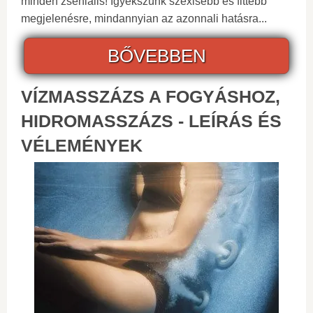
minden zseniális! Igyekszünk szexisebb és fittebb
megjelenésre, mindannyian az azonnali hatásra...
BŐVEBBEN
VÍZMASSZÁZS A FOGYÁSHOZ,
HIDROMASSZÁZS - LEÍRÁS ÉS
VÉLEMÉNYEK