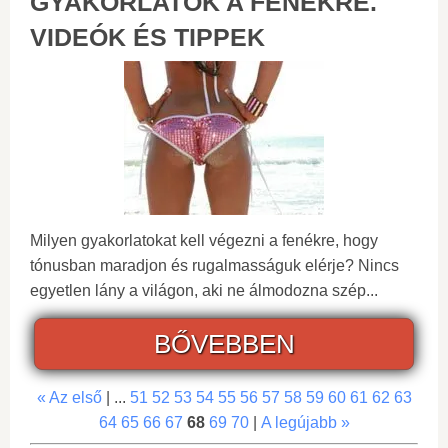
GYAKORLATOK A FENÉKRE.
VIDEÓK ÉS TIPPEK
Milyen gyakorlatokat kell végezni a fenékre, hogy
tónusban maradjon és rugalmasságuk elérje? Nincs
egyetlen lány a világon, aki ne álmodozna szép...
BŐVEBBEN
« Az első
| ...
51
52
53
54
55
56
57
58
59
60
61
62
63
64
65
66
67
68
69
70
|
A legújabb »