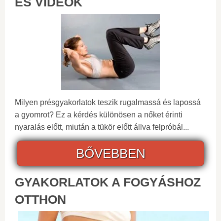
ÉS VIDEÓK
Milyen présgyakorlatok teszik rugalmassá és lapossá
a gyomrot? Ez a kérdés különösen a nőket érinti
nyaralás előtt, miután a tükör előtt állva felpróbál...
BŐVEBBEN
GYAKORLATOK A FOGYÁSHOZ
OTTHON