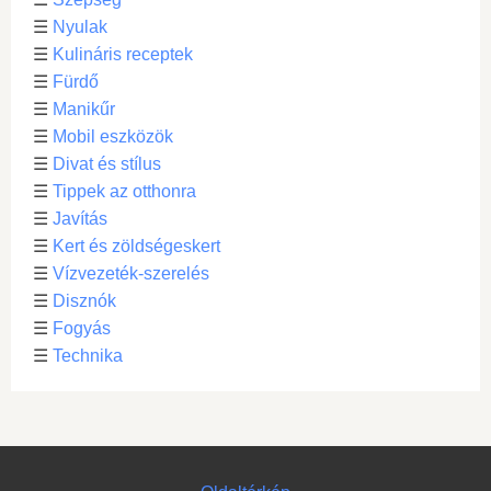
☰
Nyulak
☰
Kulináris receptek
☰
Fürdő
☰
Manikűr
☰
Mobil eszközök
☰
Divat és stílus
☰
Tippek az otthonra
☰
Javítás
☰
Kert és zöldségeskert
☰
Vízvezeték-szerelés
☰
Disznók
☰
Fogyás
☰
Technika